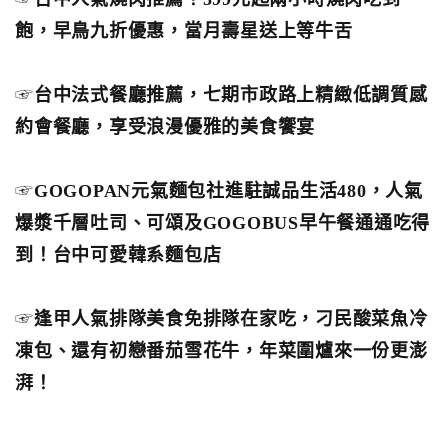
飽，早鳥九折優惠，當月壽星送上等牛舌
☞
台中法式餐廳推薦，七期市政路上精緻低調質感
約會餐廳，享受浪漫優雅的美食饗宴
☞
GOGOPAN元氣麵包社進駐誠品生活480，人氣
爆漿千層吐司、可頌及GOGOBUS早午餐通通吃得
到！台中可愛韓系麵包店
☞
逢甲人氣排隊美食免排隊在家吃，刁民酸菜魚冷
凍包、還有初戀番茄雪花牛，年菜圍爐來一份更澎
湃！