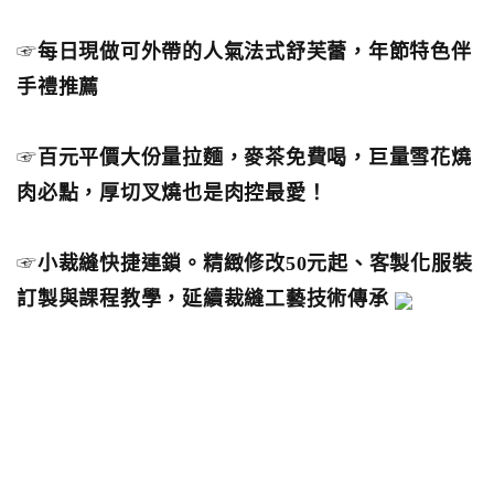
☞
每日現做可外帶的人氣法式舒芙蕾，年節特色伴
手禮推薦
☞
百元平價大份量拉麵，麥茶免費喝，巨量雪花燒
肉必點，厚切叉燒也是肉控最愛！
☞
小裁縫快捷連鎖。精緻修改50元起、客製化服裝
訂製與課程教學，延續裁縫工藝技術傳承