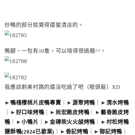
炒鴨的部分就覺得還蠻清淡的。
鴨腳，一包有10隻，可以啃得很過癮^^。
我應該剩美村路的還沒吃過了吧（撥頭髮）XD
►
鴨棧櫻桃片皮鴨專賣
｜►
源聚烤鴨
｜►
清水烤鴨
｜►
好口味烤鴨
｜►
尚宏脆皮烤鴨
｜►
藝香脆皮烤
鴨
｜►
小鴨片
｜►
金磚柴火火燄烤鴨
｜►
村松烤鴨
鹽酥鴨(2024已歇業)
｜►
香記烤鴨
｜►
御記烤鴨
｜