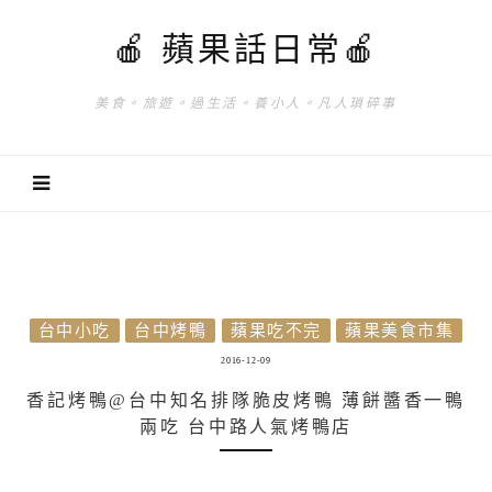
🍎 蘋果話日常🍎
美食。旅遊。過生活。養小人。凡人瑣碎事
台中小吃
台中烤鴨
蘋果吃不完
蘋果美食市集
2016-12-09
香記烤鴨@台中知名排隊脆皮烤鴨 薄餅醬香一鴨
兩吃 台中路人氣烤鴨店