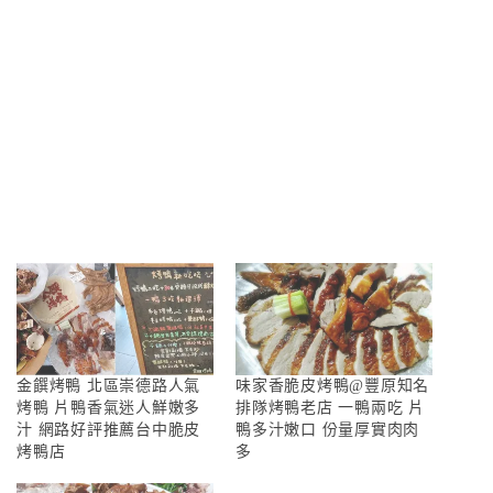
金饌烤鴨 北區崇德路人氣
味家香脆皮烤鴨@豐原知名
烤鴨 片鴨香氣迷人鮮嫩多
排隊烤鴨老店 一鴨兩吃 片
汁 網路好評推薦台中脆皮
鴨多汁嫩口 份量厚實肉肉
烤鴨店
多