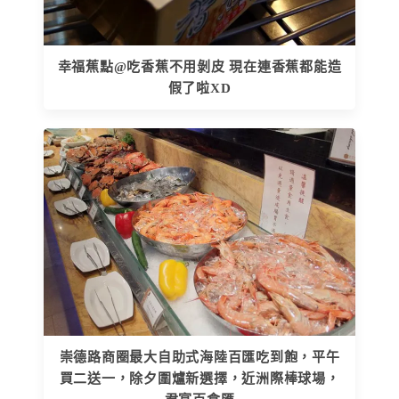
幸福蕉點@吃香蕉不用剝皮 現在連香蕉都能造
假了啦XD
崇德路商圈最大自助式海陸百匯吃到飽，平午
買二送一，除夕圍爐新選擇，近洲際棒球場，