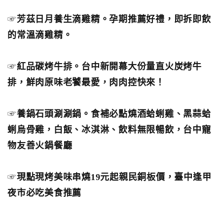
☞
芳茲日月養生滴雞精。孕期推薦好禮，即拆即飲
的常溫滴雞精。
☞
紅品碳烤牛排。台中新開幕大份量直火炭烤牛
排，鮮肉原味老饕最愛，肉肉控快來！
☞
養鍋石頭涮涮鍋。食補必點燒酒蛤蜊雞、黑蒜蛤
蜊烏骨雞，白飯、冰淇淋、飲料無限暢飲，台中寵
物友善火鍋餐廳
☞
現點現烤美味串燒19元起親民銅板價，臺中逢甲
夜市必吃美食推薦