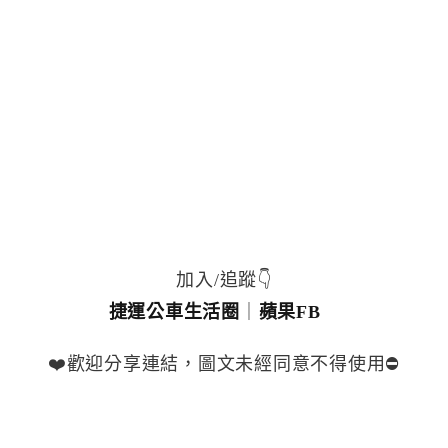
加入/追蹤👇
捷運公車生活圈
｜
蘋果FB
❤️歡迎分享連結，圖文未經同意不得使用⛔️