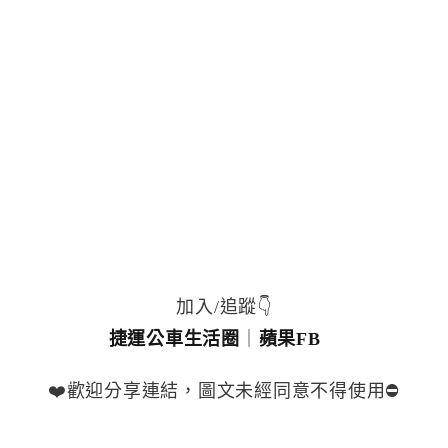
加入/追蹤👇
捷運公車生活圈
｜
蘋果FB
❤️歡迎分享連結，圖文未經同意不得使用⛔️