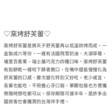
♡窯烤舒芙蕾♡
窯烤舒芙蕾是將天子舒芙蕾再以低溫烘烤而成，一
盒製成六等份，一樣有法國飛雪奶油、大湖草莓、
埔里百香果、瑞士蓮巧克力四種口味。窯烤舒芙蕾
有如餅乾一樣咬下酥香脆口，在嘴中還能慢慢化為
舒芙蕾的口感，層次變化特別又好吃。老少咸宜，
長輩也能吃，不用擔心牙口弱，單顆包裝也方便攜
帶隨時想吃都可以。保存期限可達半年，是許多出
國旅客也會購買的台灣伴手禮。