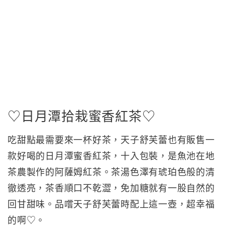
♡日月潭拾栽蜜香紅茶♡
吃甜點最需要來一杯好茶，天子舒芙蕾也有販售一
款好喝的日月潭蜜香紅茶，十入包裝，是魚池在地
茶農製作的阿薩姆紅茶。茶湯色澤有琥珀色般的清
徹透亮，茶香順口不乾澀，免加糖就有一股自然的
回甘甜味。品嚐天子舒芙蕾時配上這一壺，超幸福
的啊♡。