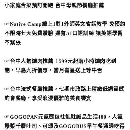
小家庭合菜預訂開跑 台中母親節餐廳推薦
☞
Native Camp線上1對1外師英文會話教學 免預約
不限時七天免費體驗 還有AI口語訓練 讓英語學習
不緊張
☞
台中人氣燒肉推薦！599元起兩小時燒肉吃到
飽，早鳥九折優惠，當月壽星送上等牛舌
☞
台中法式餐廳推薦，七期市政路上精緻低調質感
約會餐廳，享受浪漫優雅的美食饗宴
☞
GOGOPAN元氣麵包社進駐誠品生活480，人氣
爆漿千層吐司、可頌及GOGOBUS早午餐通通吃得