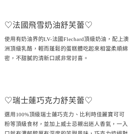
♡法國飛雪奶油舒芙蕾♡
使用有奶油界的LV-法國Flechard頂級奶油，配上澳
洲頂級乳酪，輕而蓬鬆的蛋糕體吃起來相當柔順綿
密，不甜膩的清新口感非常討喜。
♡瑞士蓮巧克力舒芙蕾♡
選用100%頂級瑞士蓮巧克力、比利時佳麗寶可可
粉等頂級食材，並加上威士忌襯出迷人香氣，一入
口就有濃郁醇厚有深度的苦甜風味，巧克力控絕對