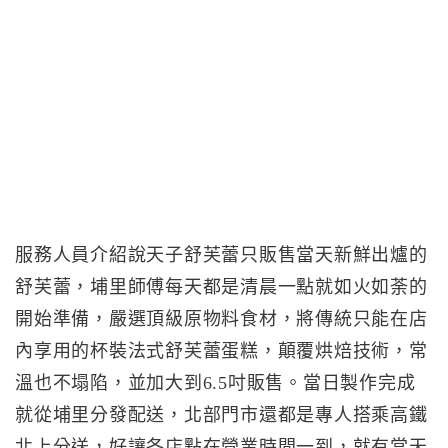
服務人員介紹說天子舒芙蕾只販售當天新鮮出爐的
舒芙蕾，埔里師傅每天都是清晨一點就如火如荼的
開始準備，嚴選頂級原物料食材，將傳統只能在店
內享用的杯裝法式舒芙蕾蛋糕，顛覆烘焙技術，常
溫也不塌陷，並加大到6.5吋販售。當日製作完成
就從埔里分發配送，北部門市還都是專人搭乘高鐵
北上分送，好讓各店點在營業時間一到，就有當天