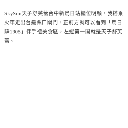
SkySon天子舒芙蕾台中新烏日站櫃位明顯，我搭乘
火車走出台鐵票口閘門，正前方就可以看到「烏日
驛1905」伴手禮美食區，左邊第一間就是天子舒芙
蕾。