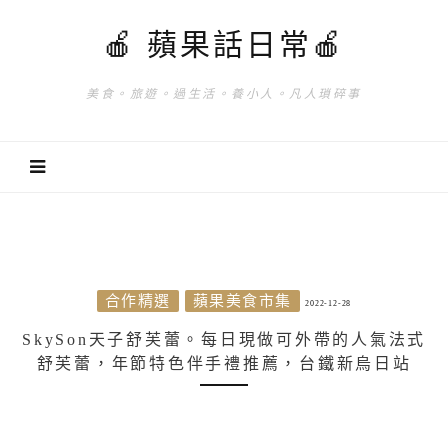
🍎 蘋果話日常🍎
美食。旅遊。過生活。養小人。凡人瑣碎事
合作精選
蘋果美食市集
2022-12-28
SkySon天子舒芙蕾。每日現做可外帶的人氣法式
舒芙蕾，年節特色伴手禮推薦，台鐵新烏日站