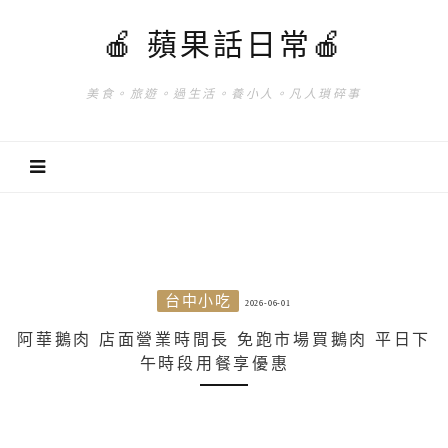
🍎 蘋果話日常🍎
美食。旅遊。過生活。養小人。凡人瑣碎事
台中小吃
2026-06-01
阿華鵝肉 店面營業時間長 免跑市場買鵝肉 平日下
午時段用餐享優惠