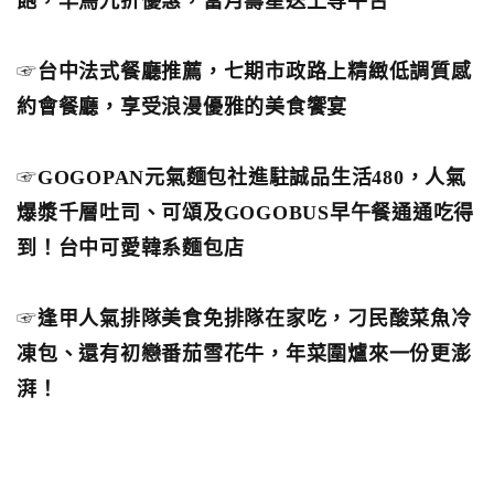
飽，早鳥九折優惠，當月壽星送上等牛舌
☞
台中法式餐廳推薦，七期市政路上精緻低調質感
約會餐廳，享受浪漫優雅的美食饗宴
☞
GOGOPAN元氣麵包社進駐誠品生活480，人氣
爆漿千層吐司、可頌及GOGOBUS早午餐通通吃得
到！台中可愛韓系麵包店
☞
逢甲人氣排隊美食免排隊在家吃，刁民酸菜魚冷
凍包、還有初戀番茄雪花牛，年菜圍爐來一份更澎
湃！