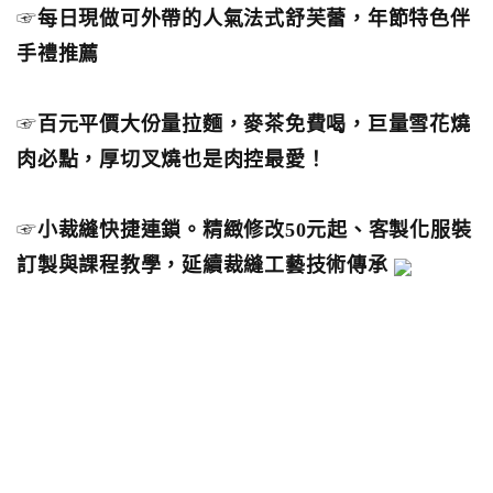
☞
每日現做可外帶的人氣法式舒芙蕾，年節特色伴
手禮推薦
☞
百元平價大份量拉麵，麥茶免費喝，巨量雪花燒
肉必點，厚切叉燒也是肉控最愛！
☞
小裁縫快捷連鎖。精緻修改50元起、客製化服裝
訂製與課程教學，延續裁縫工藝技術傳承