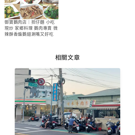
御寶鵝肉店｜担仔麵 小吃
現炒 家鄉料理 鵝肉專賣 微
辣酥香煸鵝翅涮嘴又好吃
相關文章