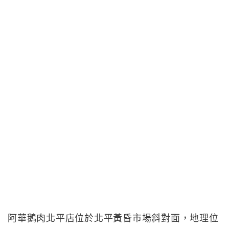
阿華鵝肉北平店位於北平黃昏市場斜對面，地理位