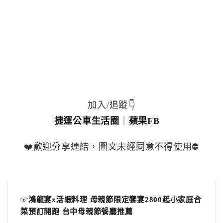
加入/追蹤👇
捷運公車生活圈
｜
蘋果FB
❤️歡迎分享連結，圖文未經同意不得使用⛔️
☞
鴻龍宴x活蝦料理 母親節限定饗宴2800起小家庭合
菜預訂開跑 台中母親節餐廳推薦