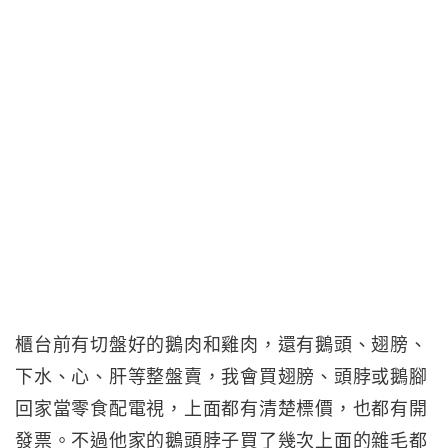
櫃台前有切盤好的鵝肉和雞肉，還有鵝頭、翅膀、
下水、心、肝等整盤賣，我會買翅膀、頭脖或鵝腳
回家當零食配電視，上面都有清楚標價，也都有開
發票。不過他家的鵝頭脖子買了幾次上面的雜毛都