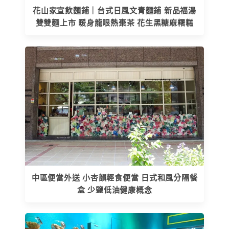
花山家宣飲麵鋪｜台式日風文青麵鋪 新品福湯
雙雙麵上市 暖身龍眼熱棗茶 花生黑糖麻糬糕
中區便當外送 小杏韻輕食便當 日式和風分隔餐
盒 少鹽低油健康概念