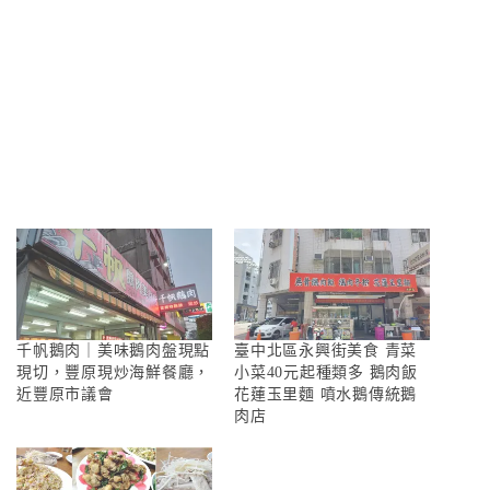
千帆鵝肉｜美味鵝肉盤現點
臺中北區永興街美食 青菜
現切，豐原現炒海鮮餐廳，
小菜40元起種類多 鵝肉飯
近豐原市議會
花蓮玉里麵 噴水鵝傳統鵝
肉店