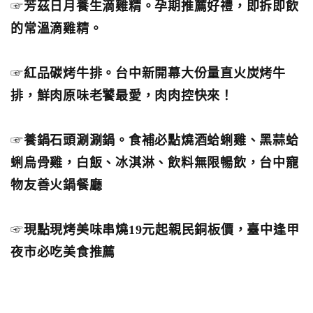
☞
芳茲日月養生滴雞精。孕期推薦好禮，即拆即飲
的常溫滴雞精。
☞
紅品碳烤牛排。台中新開幕大份量直火炭烤牛
排，鮮肉原味老饕最愛，肉肉控快來！
☞
養鍋石頭涮涮鍋。食補必點燒酒蛤蜊雞、黑蒜蛤
蜊烏骨雞，白飯、冰淇淋、飲料無限暢飲，台中寵
物友善火鍋餐廳
☞
現點現烤美味串燒19元起親民銅板價，臺中逢甲
夜市必吃美食推薦