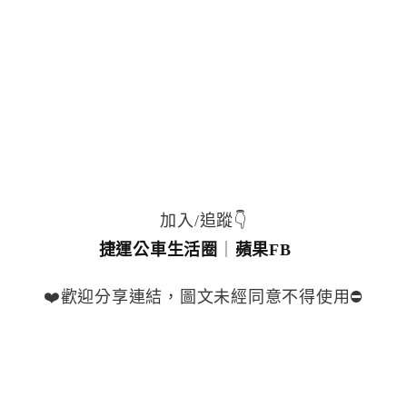
加入/追蹤👇
捷運公車生活圈
｜
蘋果FB
❤️歡迎分享連結，圖文未經同意不得使用⛔️