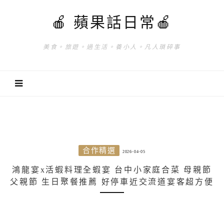
🍎 蘋果話日常🍎
美食。旅遊。過生活。養小人。凡人瑣碎事
合作精選
2026-04-05
鴻龍宴x活蝦料理全蝦宴 台中小家庭合菜 母親節
父親節 生日聚餐推薦 好停車近交流道宴客超方便