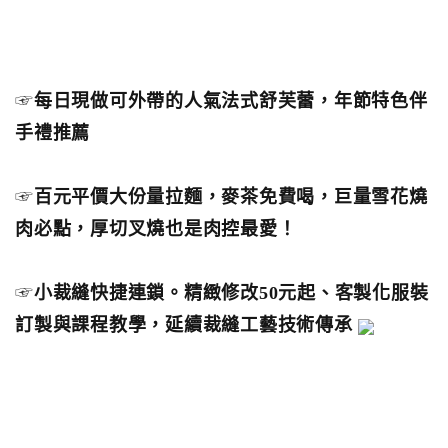
☞
每日現做可外帶的人氣法式舒芙蕾，年節特色伴
手禮推薦
☞
百元平價大份量拉麵，麥茶免費喝，巨量雪花燒
肉必點，厚切叉燒也是肉控最愛！
☞
小裁縫快捷連鎖。精緻修改50元起、客製化服裝
訂製與課程教學，延續裁縫工藝技術傳承