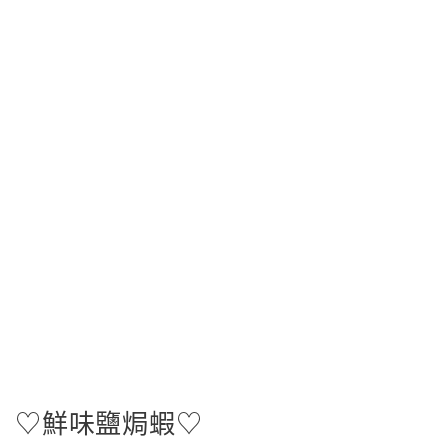
♡鮮味鹽焗蝦♡