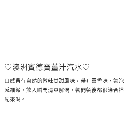
♡澳洲賓德寶薑汁汽水♡
口感帶有自然的微辣甘甜風味，帶有薑香味，氣泡
感細緻，飲入瞬間清爽解渴，餐間餐後都很適合搭
配來喝。