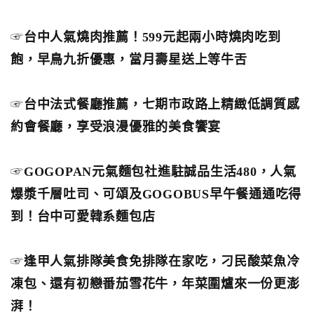
☞
台中人氣燒肉推薦！599元起兩小時燒肉吃到
飽，早鳥九折優惠，當月壽星送上等牛舌
☞
台中法式餐廳推薦，七期市政路上精緻低調質感
約會餐廳，享受浪漫優雅的美食饗宴
☞
GOGOPAN元氣麵包社進駐誠品生活480，人氣
爆漿千層吐司、可頌及GOGOBUS早午餐通通吃得
到！台中可愛韓系麵包店
☞
逢甲人氣排隊美食免排隊在家吃，刁民酸菜魚冷
凍包、還有初戀番茄雪花牛，年菜圍爐來一份更澎
湃！