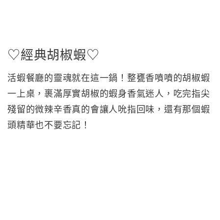
♡經典胡椒蝦♡
活蝦餐廳的靈魂就在這一鍋！整甕香噴噴的胡椒蝦
一上桌，裹滿厚實胡椒的蝦身香氣迷人，吃完指尖
殘留的微辣辛香真的會讓人吮指回味，還有那個蝦
頭精華也不要忘記！