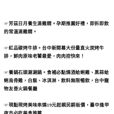
☞
芳茲日月養生滴雞精。孕期推薦好禮，即拆即飲
的常溫滴雞精。
☞
紅品碳烤牛排。台中新開幕大份量直火炭烤牛
排，鮮肉原味老饕最愛，肉肉控快來！
☞
養鍋石頭涮涮鍋。食補必點燒酒蛤蜊雞、黑蒜蛤
蜊烏骨雞，白飯、冰淇淋、飲料無限暢飲，台中寵
物友善火鍋餐廳
☞
現點現烤美味串燒19元起親民銅板價，臺中逢甲
夜市必吃美食推薦