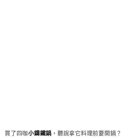
買了四咖
小鑄鐵鍋
，聽說拿它料理前要開鍋？