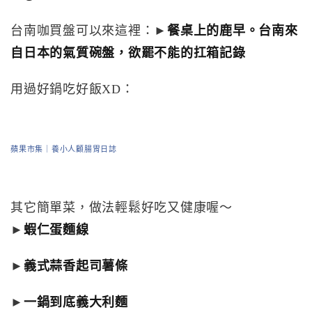
台南咖買盤可以來這裡：►
餐桌上的鹿早。台南來
自日本的氣質碗盤，欲罷不能的扛箱記錄
用過好鍋吃好飯XD：
蘋果市集｜養小人顧腸胃日誌
其它簡單菜，做法輕鬆好吃又健康喔～
►
蝦仁蛋麵線
►
義式蒜香起司薯條
►
一鍋到底義大利麵