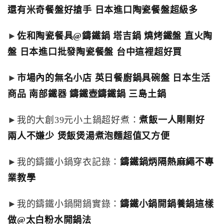
還有米奇餐盤好搶手 日本進口陶瓷餐盤超級多
►
佐和陶瓷餐具@鑄鐵鍋 塔吉鍋 燒烤鐵盤 直火陶
盤 日本進口批發陶瓷餐盤 台中這裡超好買
►
市場內的無名小店 英日餐廚鍋具碗盤 日本生活
商品 南部鐵器 鑄鐵壺鑄鐵鍋 三島土鍋
►我的大創39元小土鍋超好煮：
煮飯一人剛剛好
兩人不嫌少 煲飯煲湯煮泡麵超值又方便
►我的鑄鐵小鍋穿衣記錄：
鑄鐵鍋炳隔熱麻繩不專
業教學
►我的鑄鐵小鍋開鍋實錄：
鑄鐵小鍋開鍋養鍋這樣
做@太白粉水開鍋法