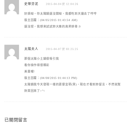
史蒂芬泥
2015-04-04 於 12:04:26
好煩呦，你太陽鍋還沒開呦，我都吃到天邊去了哼哼
版主回覆：(04/05/2015 01:43:54 AM)
還沒捏，我想來試試妳大推的高昇排骨:9
太陽夫人
2015-04-07 於 03:25:25
那個太陽小土鍋很吸引我
看你操作得很精彩
美賣喔!
版主回覆：(04/08/2015 01:44:13 PM)
太陽鍋我今天發現一樣的更便宜耶(哭)，現在才看到妳留言，不然就幫
妳買回來了>"<
已關閉留言