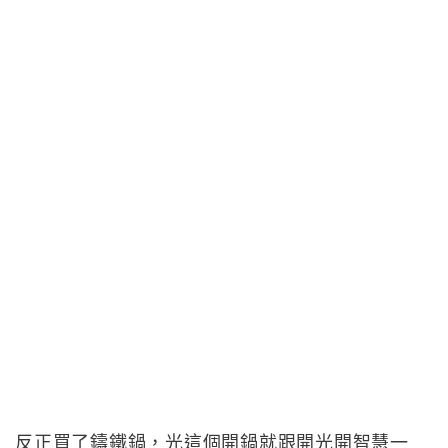
反正買了鑄鐵鍋，光這個開鍋就跟開光開智慧一