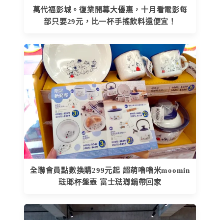
萬代福影城。復業開幕大優惠，十月看電影每
部只要29元，比一杯手搖飲料還便宜！
全聯會員點數換購299元起 超萌嚕嚕米moomin
琺瑯杯盤壺 富士琺瑯鍋帶回家