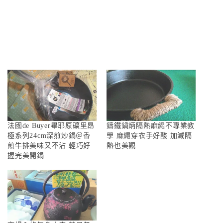
法國de Buyer畢耶原礦里昂
鑄鐵鍋炳隔熱麻繩不專業教
極系列24cm深煎炒鍋＠香
學 麻繩穿衣手好酸 加減隔
煎牛排美味又不沾 輕巧好
熱也美觀
握完美開鍋