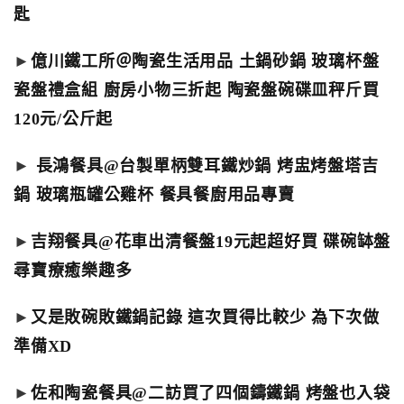
匙
►
億川鐵工所＠陶瓷生活用品 土鍋砂鍋 玻璃杯盤
瓷盤禮盒組 廚房小物三折起 陶瓷盤碗碟皿秤斤買
120元/公斤起
►
長鴻餐具@台製單柄雙耳鐵炒鍋 烤盅烤盤塔吉
鍋 玻璃瓶罐公雞杯 餐具餐廚用品專賣
►
吉翔餐具@花車出清餐盤19元起超好買 碟碗缽盤
尋寶療癒樂趣多
►
又是敗碗敗鐵鍋記錄 這次買得比較少 為下次做
準備XD
►
佐和陶瓷餐具@二訪買了四個鑄鐵鍋 烤盤也入袋