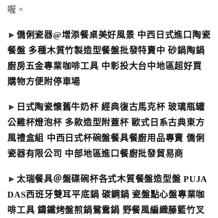
喔。
►
僑俐瓷器@增添餐桌美好風景 中西日式進口陶瓷
餐盤 多種木質竹製造型餐盤批發特賣中 砂鍋陶鍋
廚房五金專業咖啡工具 中彰投大台中地區超好買
購物方便附停車場
►
日式陶瓷懷舊牛奶杯 經典復古馬克杯 玻璃瓶罐
公雞杯燈泡杯 多款造型附蓋杯 歐式日系古典東方
風禮盒組 中西日式杯碗盤餐具餐廚用品專賣 僑俐
瓷器有限公司 中部地區進口餐廚批發貿易商
►
太瑞餐具＠盤碟碗杯各式木質餐盤造型盤 PUJA
DAS西班牙雙耳平底鍋 碳鋼鍋 瓷盤點心盤專業咖
啡工具 鑄鐵烤盤煎鍋鴛鴦鍋 野餐風編織藤籃竹叉