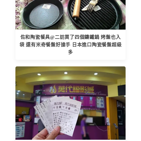
佐和陶瓷餐具@二訪買了四個鑄鐵鍋 烤盤也入
袋 還有米奇餐盤好搶手 日本進口陶瓷餐盤超級
多