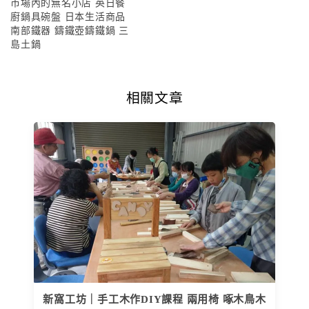
市場內的無名小店 英日餐
廚鍋具碗盤 日本生活商品
南部鐵器 鑄鐵壺鑄鐵鍋 三
島土鍋
相關文章
新窩工坊｜手工木作DIY課程 兩用椅 啄木鳥木