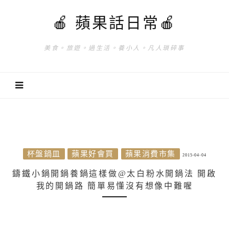
🍎 蘋果話日常🍎
美食。旅遊。過生活。養小人。凡人瑣碎事
杯盤鍋皿
蘋果好會買
蘋果消費市集
2015-04-04
鑄鐵小鍋開鍋養鍋這樣做@太白粉水開鍋法 開啟
我的開鍋路 簡單易懂沒有想像中難喔