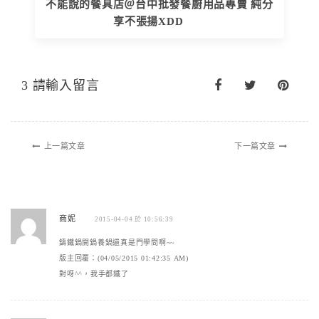
不能說的餐具店＠台中批發餐廚用品專賣 純分
享不張揚XDD
3 請輸入留言
上一篇文章
下一篇文章
商妮
2015-04-04 於 10:56:39
鑄鐵鍋開鍋養鍋還真是門學問啊~~
版主回覆：(04/05/2015 01:42:35 AM)
對呀^^，我手都鐵了