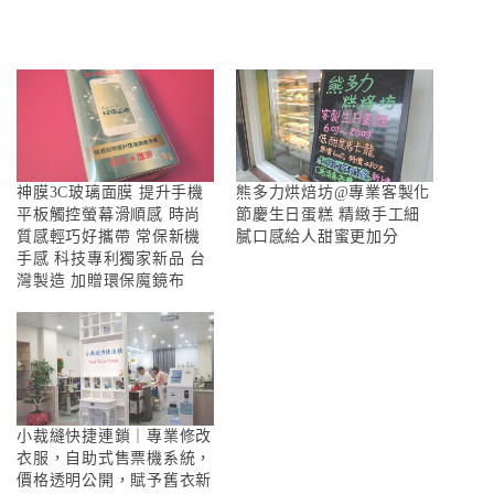
神膜3C玻璃面膜 提升手機
熊多力烘焙坊@專業客製化
平板觸控螢幕滑順感 時尚
節慶生日蛋糕 精緻手工細
質感輕巧好攜帶 常保新機
膩口感給人甜蜜更加分
手感 科技專利獨家新品 台
灣製造 加贈環保魔鏡布
小裁縫快捷連鎖｜專業修改
衣服，自助式售票機系統，
價格透明公開，賦予舊衣新