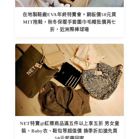
在地製鞋廠EVA年終特賣會。銅板價50元買
MIT拖鞋，秋冬保暖手套圍巾毛帽批價再七
折，近洲際棒球場
NET特賣@紅標商品滿五件以上享五折 男女童
裝、Baby衣、鞋包等超值價 換季折扣搶先買
50元起帶回家