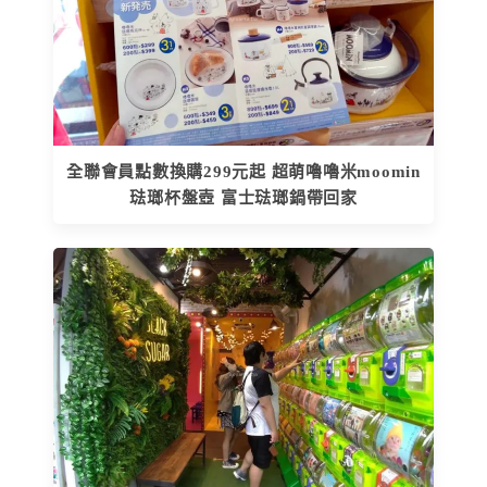
全聯會員點數換購299元起 超萌嚕嚕米moomin
琺瑯杯盤壺 富士琺瑯鍋帶回家