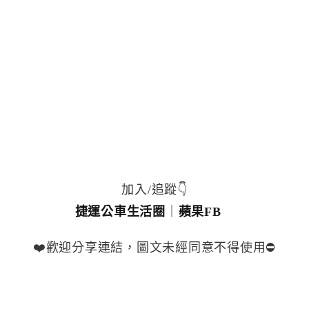
加入/追蹤👇
捷運公車生活圈
｜
蘋果FB
❤️歡迎分享連結，圖文未經同意不得使用⛔️