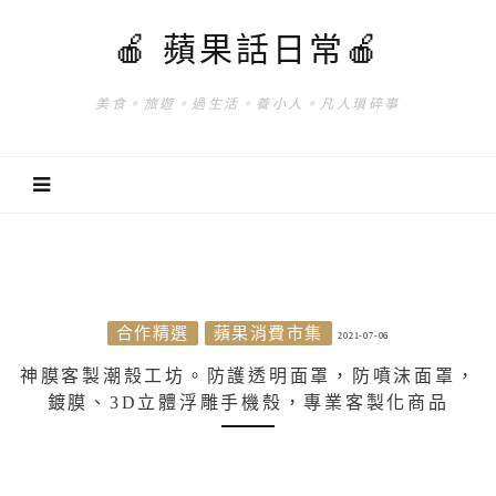
🍎 蘋果話日常🍎
美食。旅遊。過生活。養小人。凡人瑣碎事
合作精選
蘋果消費市集
2021-07-06
神膜客製潮殼工坊。防護透明面罩，防噴沫面罩，
鍍膜、3D立體浮雕手機殼，專業客製化商品