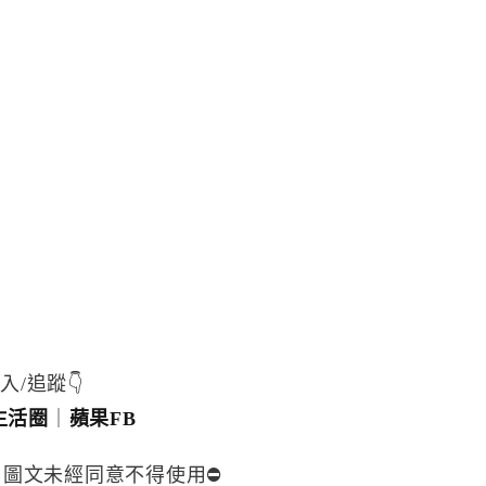
入/追蹤👇
生活圈
｜
蘋果FB
，圖文未經同意不得使用⛔️