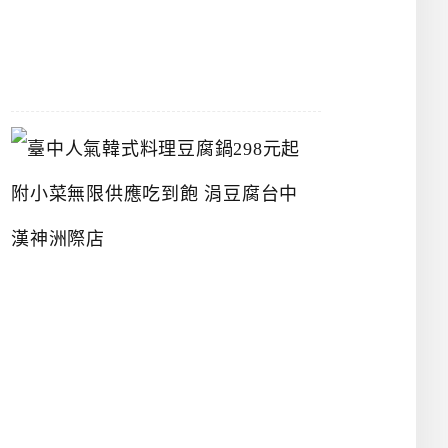
07-
26
臺
中
人
氣
韓
式
料
理
豆
腐
鍋
2
9
8
元
起
附
小