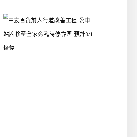
中
友
百
貨
前
人
行
道
改
善
工
程
公
車
站
牌
移
至
全
家
旁
臨