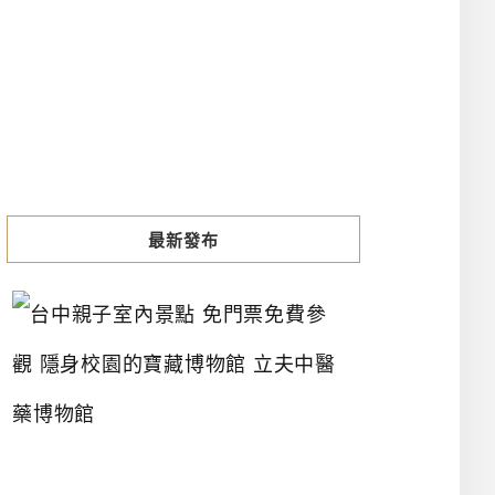
最新發布
台
中
親
子
室
內
景
點
免
門