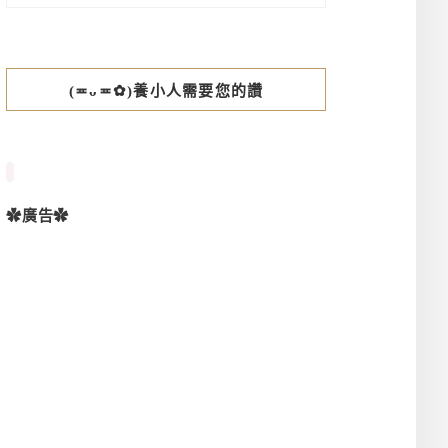
(≖ᴗ≖✿)養小人需要您的讚
✿廣告✿