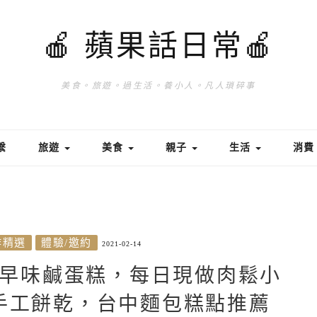
🍎 蘋果話日常🍎
美食。旅遊。過生活。養小人。凡人瑣碎事
繫
旅遊
美食
親子
生活
消
作精選
體驗/邀約
2021-02-14
早味鹹蛋糕，每日現做肉鬆小
手工餅乾，台中麵包糕點推薦