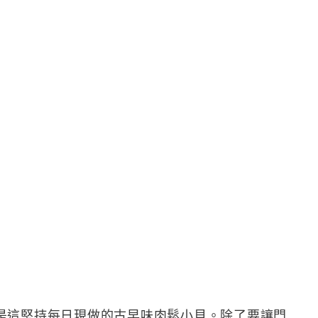
是這堅持每日現做的古早味肉鬆小貝。除了要讓門