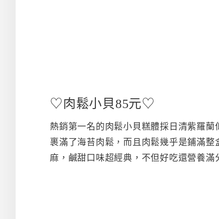
♡肉鬆小貝85元♡
熱銷第一名的肉鬆小貝糕體採日清紫羅蘭
裹滿了海苔肉鬆，而且肉鬆幾乎是鋪滿整
麻，鹹甜口味超經典，不但好吃還營養滿