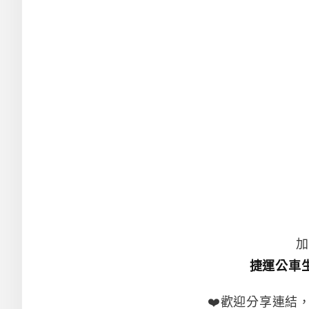
加
捷運公車
❤️歡迎分享連結