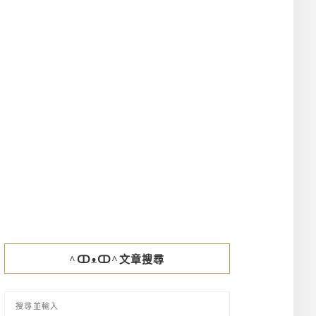
^ↀᴥↀ^文章搜尋