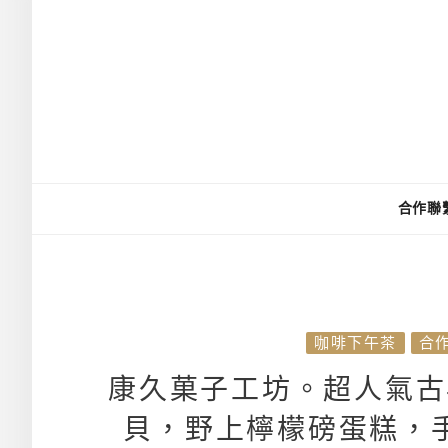
合作聯
咖啡下午茶
合
康久菓子工坊。超人氣古
貝，野上檸檬磅蛋糕，