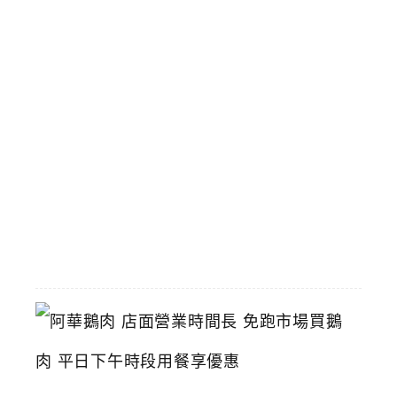
鍋
台
中
傳
統
小
火
鍋
推
薦
2026-
06-
16
阿
華
鵝
肉
店
面