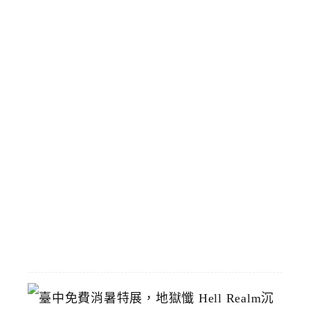
家
旁
臨
時
停
靠
區
預
計
8
/
1
恢
復
2026-
07-
19
臺
中