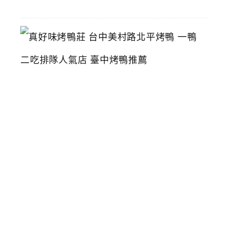
真
好
味
烤
鴨
莊
台
中
美
村
路
北
平
烤
鴨
一
鴨
二
吃
排
隊
人