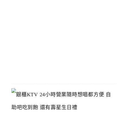
氣
店
臺
中
烤
鴨
推
薦
2026-
06-
23
銀
櫃
K
T
V
2
4
小