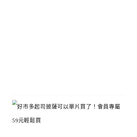
驗
，
國
立
臺
灣
美
術
館
2026-
07-
15
好
市
多
起
司
披
薩