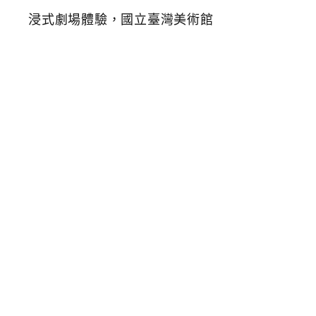
免
費
消
暑
特
展
，
地
獄
懺
H
e
l
l
R
e
a
l
m
沉
浸
式
劇
場
體