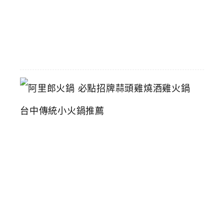
2026-
06-
16
阿
里
郎
火
鍋
必
點
招
牌
蒜
頭
雞
燒
酒
雞
火