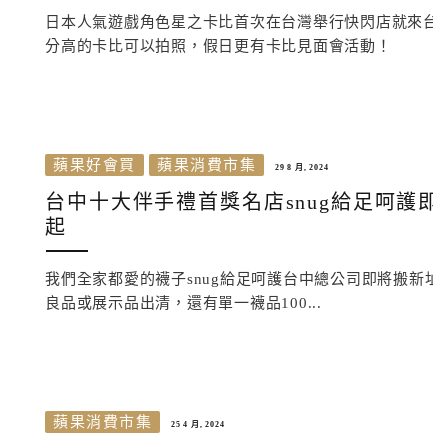
日本人氣遊戲角色星之卡比首次在台灣舉行快閃店就來台
分高的卡比可以拍照，假日更有卡比見面會活動！
蘋果好會買
蘋果消費市集
29 8 月, 2024
台中十大伴手禮首獎名店snug給足呵護
起
我們全家都愛的襪子snug給足呵護台中總公司即將搬新址，
良品或展示品出清，還有單一襪品100...
蘋果消費市集
25 4 月, 2024