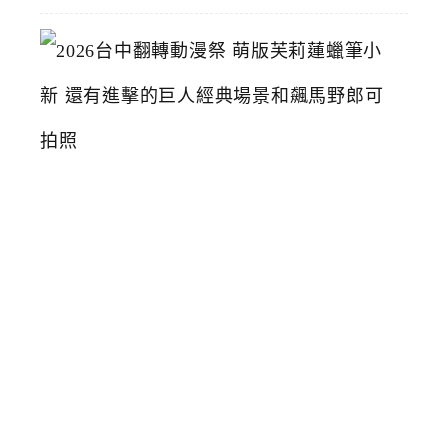
2
0
2
6
台
中
翻
轉
動
漫
祭
萌
版
芙
莉
蓮
蠟
筆
小
新
還
有
進