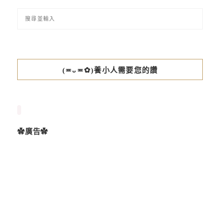
(≖ᴗ≖✿)養小人需要您的讚
✿廣告✿