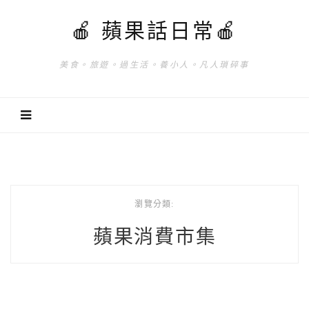
🍎 蘋果話日常🍎
美食。旅遊。過生活。養小人。凡人瑣碎事
瀏覽分類:
蘋果消費市集