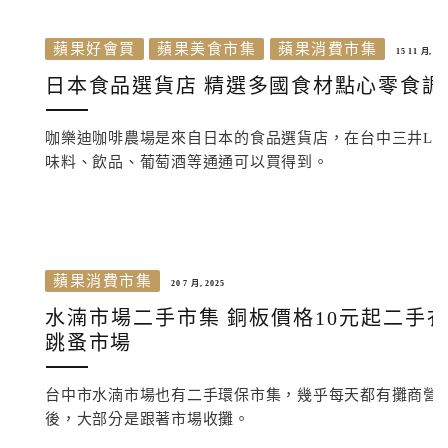
蘋果好會買
蘋果美食市集
蘋果消費市集
15 11 月, 20
日本食品選貨店 精選多國食材點心零食調味料
咖樂迪咖啡農場是來自日本的食品選貨店，在台中三井LaL
味料、飲品、葡萄酒等通通可以買得到。
蘋果消費市集
20 7 月, 2025
水湳市場二手市集 銅板價格10元起二手
跳蚤市場
台中市水湳市場也有二手環保市集，幾乎每天都有攤商營
後，大部分是跟著市場收攤。