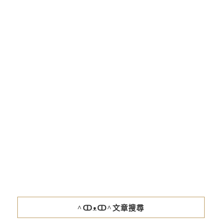
^ↀᴥↀ^文章搜尋