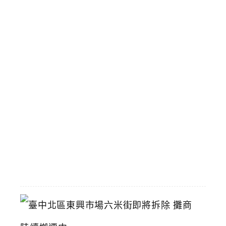
丁
雙
Q
手
搖
飲
壽
星
九
折
優
惠
2026-
07-
11
臺
中
北