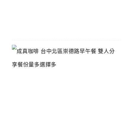
2026-
06-
01
成
真
咖
啡
台
中
北
區
崇
德
路
早
午
餐
雙
人