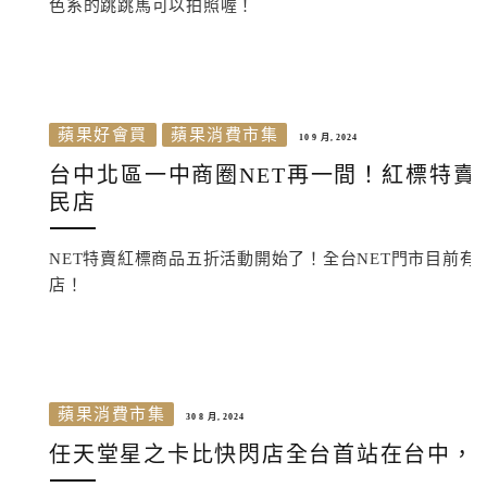
色系的跳跳馬可以拍照喔！
蘋果好會買
蘋果消費市集
10 9 月, 2024
台中北區一中商圈NET再一間！紅標特賣
民店
NET特賣紅標商品五折活動開始了！全台NET門市目前有
店！
蘋果消費市集
30 8 月, 2024
任天堂星之卡比快閃店全台首站在台中，