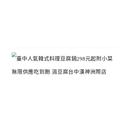
館
2026-
07-
26
臺
中
人
氣
韓
式
料
理
豆
腐
鍋
2
9
8
元