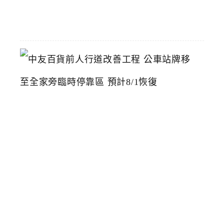
07-
22
中
友
百
貨
前
人
行
道
改
善
工
程
公
車
站
牌
移
至
全