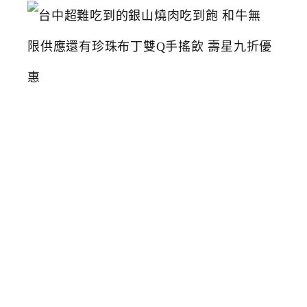
台
中
超
難
吃
到
的
銀
山
燒
肉
吃
到
飽
和
牛
無
限
供
應
還
有
珍
珠
布