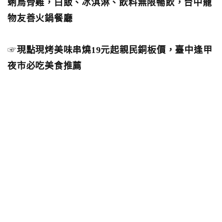
蜊烏骨雞，白飯、冰淇淋、飲料無限暢飲，台中寵
物友善火鍋餐廳
☞
現點現烤美味串燒19元起親民銅板價，臺中逢甲
夜市必吃美食推薦