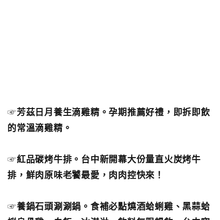
☞
芳茲日月養生滴雞精。孕期推薦好禮，即拆即飲
的常溫滴雞精。
☞
紅品碳烤牛排。台中新開幕大份量直火炭烤牛
排，鮮肉原味老饕最愛，肉肉控快來！
☞
養鍋石頭涮涮鍋。食補必點燒酒蛤蜊雞、黑蒜蛤