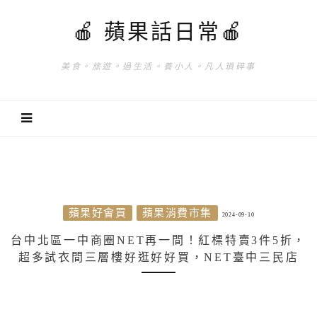
🍎 蘋果話日常🍎
美食。旅遊。過生活。養小人。凡人瑣碎事
蘋果好會買
蘋果消費市集
2024-09-10
台中北區一中商圈NET再一間！紅標特賣3件5折，
超多試衣間三層樓好逛好好買，NET臺中三民店