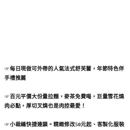
☞
每日現做可外帶的人氣法式舒芙蕾，年節特色伴
手禮推薦
☞
百元平價大份量拉麵，麥茶免費喝，巨量雪花燒
肉必點，厚切叉燒也是肉控最愛！
☞
小裁縫快捷連鎖。精緻修改50元起、客製化服裝