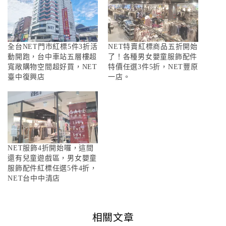
全台NET門市紅標5件3折活
NET特賣紅標商品五折開始
動開跑，台中車站五層樓超
了！各種男女嬰童服飾配件
寬敞購物空間超好買，NET
特價任選3件5折，NET豐原
臺中復興店
一店。
NET服飾4折開始囉，這間
還有兒童遊戲區，男女嬰童
服飾配件紅標任選5件4折，
NET台中中清店
相關文章