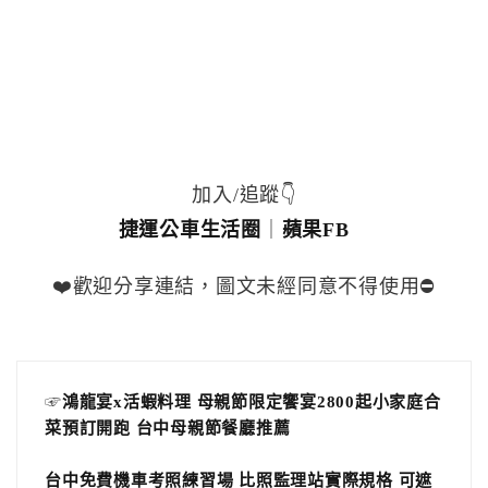
加入/追蹤👇
捷運公車生活圈
｜
蘋果FB
❤️歡迎分享連結，圖文未經同意不得使用⛔️
☞
鴻龍宴x活蝦料理 母親節限定饗宴2800起小家庭合
菜預訂開跑 台中母親節餐廳推薦
台中免費機車考照練習場 比照監理站實際規格 可遮