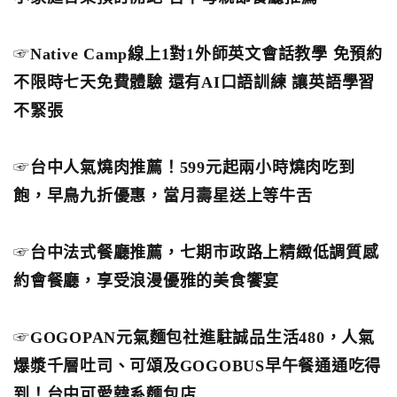
☞
Native Camp線上1對1外師英文會話教學 免預約
不限時七天免費體驗 還有AI口語訓練 讓英語學習
不緊張
☞
台中人氣燒肉推薦！599元起兩小時燒肉吃到
飽，早鳥九折優惠，當月壽星送上等牛舌
☞
台中法式餐廳推薦，七期市政路上精緻低調質感
約會餐廳，享受浪漫優雅的美食饗宴
☞
GOGOPAN元氣麵包社進駐誠品生活480，人氣
爆漿千層吐司、可頌及GOGOBUS早午餐通通吃得
到！台中可愛韓系麵包店