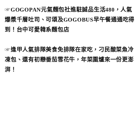
☞
GOGOPAN元氣麵包社進駐誠品生活480，人氣
爆漿千層吐司、可頌及GOGOBUS早午餐通通吃得
到！台中可愛韓系麵包店
☞
逢甲人氣排隊美食免排隊在家吃，刁民酸菜魚冷
凍包、還有初戀番茄雪花牛，年菜圍爐來一份更澎
湃！