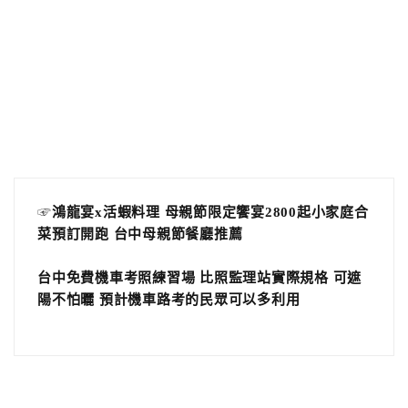
☞
鴻龍宴x活蝦料理 母親節限定饗宴2800起小家庭合
菜預訂開跑 台中母親節餐廳推薦
台中免費機車考照練習場 比照監理站實際規格 可遮
陽不怕曬 預計機車路考的民眾可以多利用