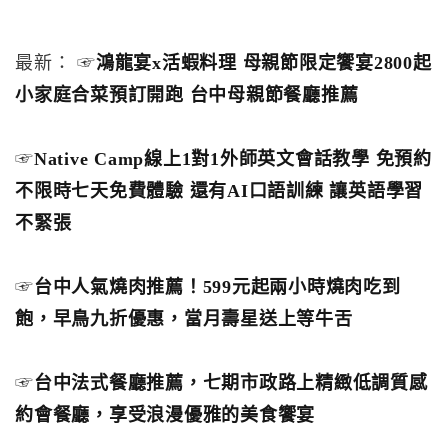
最新： ☞
鴻龍宴x活蝦料理 母親節限定饗宴2800起
小家庭合菜預訂開跑 台中母親節餐廳推薦
☞
Native Camp線上1對1外師英文會話教學 免預約
不限時七天免費體驗 還有AI口語訓練 讓英語學習
不緊張
☞
台中人氣燒肉推薦！599元起兩小時燒肉吃到
飽，早鳥九折優惠，當月壽星送上等牛舌
☞
台中法式餐廳推薦，七期市政路上精緻低調質感
約會餐廳，享受浪漫優雅的美食饗宴