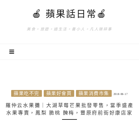
🍎 蘋果話日常🍎
美食。旅遊。過生活。養小人。凡人瑣碎事
蘋果吃不完
蘋果好會買
蘋果消費市集
2018-06-17
羅仲云水果攤｜大湖草莓芒果批發零售，當季盛產
水果專賣，鳳梨 脆桃 醃梅，豐原府前街好康店家