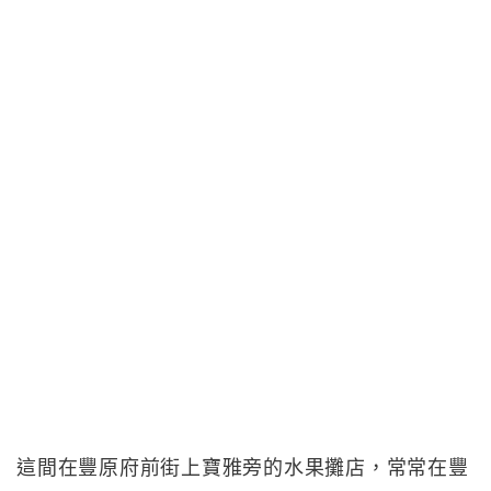
這間在豐原府前街上寶雅旁的水果攤店，常常在豐