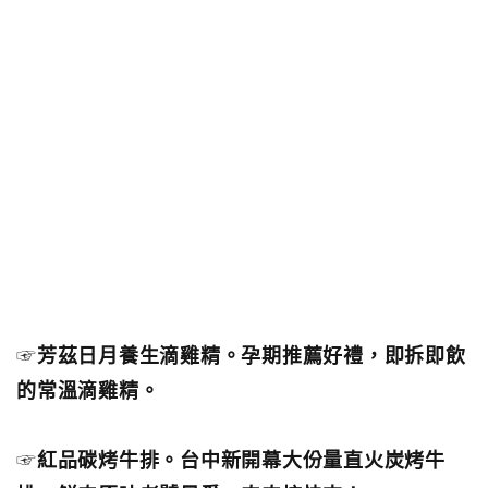
☞
芳茲日月養生滴雞精。孕期推薦好禮，即拆即飲
的常溫滴雞精。
☞
紅品碳烤牛排。台中新開幕大份量直火炭烤牛