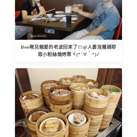
Bon啾兒親愛的老波回來了!!!@人妻泡爾趙耶
取小粉絲燒烤聚ヾ(*´∀｀*)ﾉ