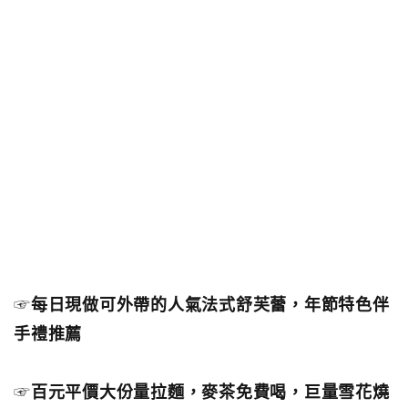
☞
每日現做可外帶的人氣法式舒芙蕾，年節特色伴
手禮推薦
☞
百元平價大份量拉麵，麥茶免費喝，巨量雪花燒