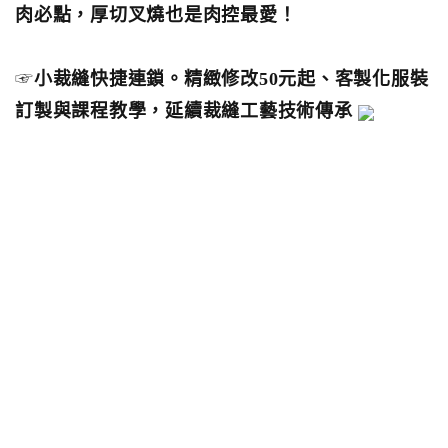
肉必點，厚切叉燒也是肉控最愛！
☞
小裁縫快捷連鎖。精緻修改50元起、客製化服裝
訂製與課程教學，延續裁縫工藝技術傳承