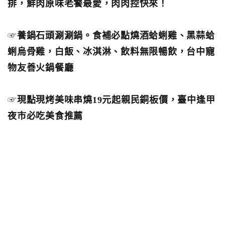
排，鮮肉原味老饕最愛，肉肉控快來！
☞
養鍋石頭涮涮鍋。食補必點燒酒蛤蜊雞、黑蒜蛤
蜊烏骨雞，白飯、冰淇淋、飲料無限暢飲，台中寵
物友善火鍋餐廳
☞
現點現烤美味串燒19元起親民銅板價，臺中逢甲
夜市必吃美食推薦