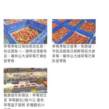
草莓季每日現採現貨批發，
草莓季每日營業，免跑遠，
有店面免+1，隨時去買都有
市區店面每日新鮮現採大湖
貨，羅仲云大湖草莓芒果批
草莓，羅仲云大湖草莓芒果
發零售
批發零售
楓康超市崇德店｜草莓控注
意 草莓麵包2個39元 還有
草莓盒子蛋糕 多種麵包10