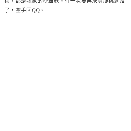
梅，都是我家的秒殺款。有一次要再來買脆桃就沒
了，空手回QQ。