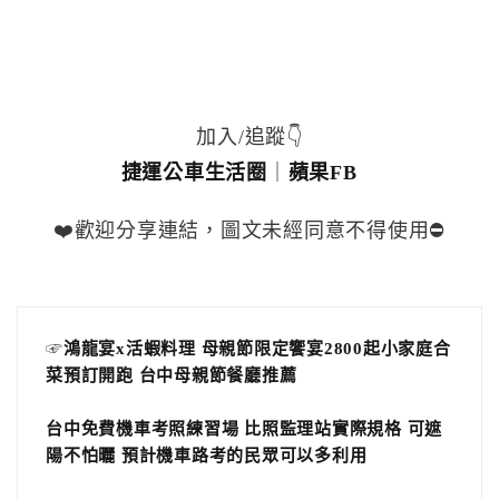
加入/追蹤👇
捷運公車生活圈
｜
蘋果FB
❤️歡迎分享連結，圖文未經同意不得使用⛔️
☞
鴻龍宴x活蝦料理 母親節限定饗宴2800起小家庭合
菜預訂開跑 台中母親節餐廳推薦
台中免費機車考照練習場 比照監理站實際規格 可遮
陽不怕曬 預計機車路考的民眾可以多利用