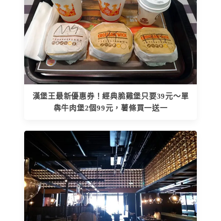
漢堡王最新優惠券！經典脆雞堡只要39元～單
犇牛肉堡2個99元，薯條買一送一