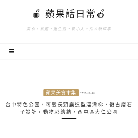
🍎 蘋果話日常🍎
美食。旅遊。過生活。養小人。凡人瑣碎事
蘋果美食市集
2022-11-18
台中特色公園，可愛長頸鹿造型溜滑梯，復古磨石
子設計，動物彩繪牆，西屯區大仁公園