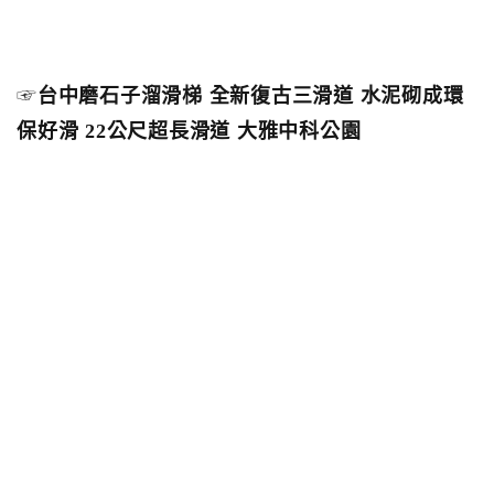
☞
台中磨石子溜滑梯 全新復古三滑道 水泥砌成環
保好滑 22公尺超長滑道 大雅中科公園