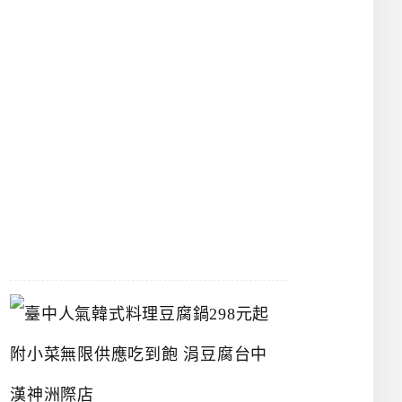
館
立
夫
中
醫
藥
博
物
館
2026-
07-
26
臺
中
人
氣
韓
式
料