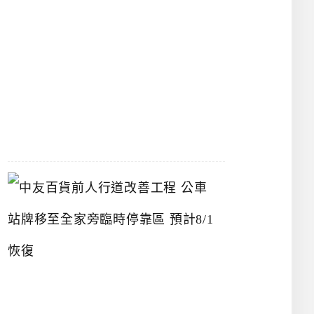
漢
神
洲
際
店
2026-
07-
22
中
友
百
貨
前
人
行
道
改
善
工