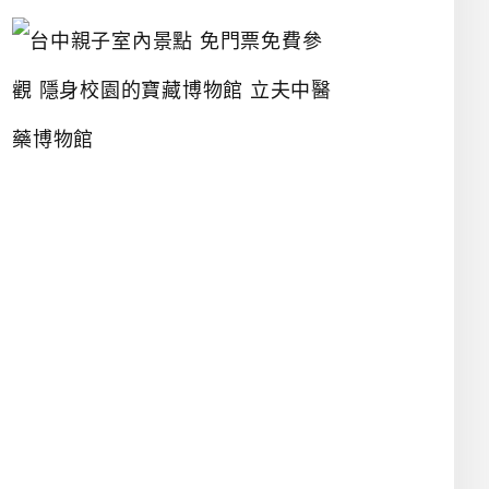
台
中
親
子
室
內
景
點
免
門
票
免
費
參
觀
隱
身
校
園
的
寶
藏
博
物