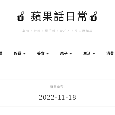
🍎 蘋果話日常🍎
美食。旅遊。過生活。養小人。凡人瑣碎事
繫
旅遊
美食
親子
生活
消
每日彙整:
2022-11-18