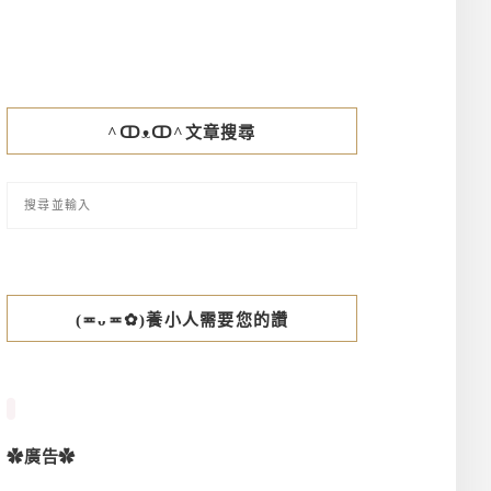
^ↀᴥↀ^文章搜尋
(≖ᴗ≖✿)養小人需要您的讚
✿廣告✿