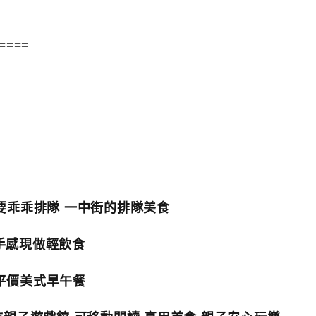
====
要乖乖排隊 一中街的排隊美食
 手感現做輕飲食
平價美式早午餐