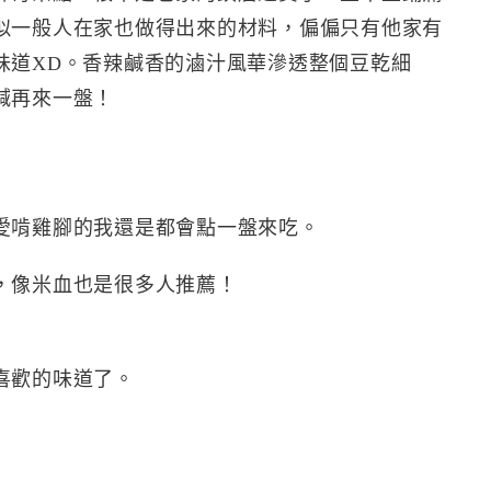
似一般人在家也做得出來的材料，偏偏只有他家有
味道XD。香辣鹹香的滷汁風華滲透整個豆乾細
喊再來一盤！
愛啃雞腳的我還是都會點一盤來吃。
，像米血也是很多人推薦！
喜歡的味道了。