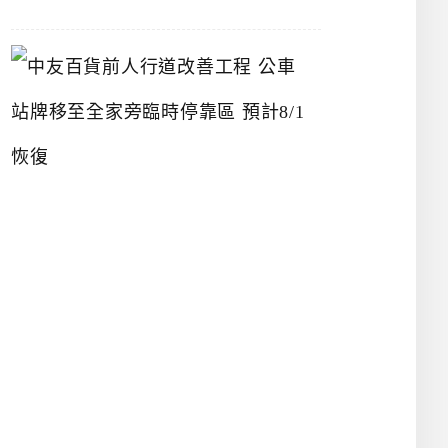
中
友
百
貨
前
人
行
道
改
善
工
程
公
車
站
牌
移
至
全
家
旁
臨