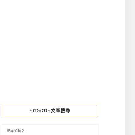
^ↀᴥↀ^文章搜尋