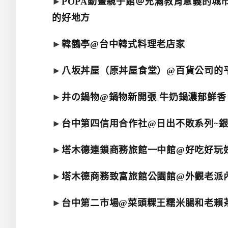
►
POPA動畫親子館＠充滿教育意義的城
的好地方
►
韓鶴亭@台中韓式料理老店家
►
八坂丼屋（原丼屋食堂）@百貨公司的
►
井の鍋物@鍋物新開張 牛奶鍋濃郁鮮香
►
台中第四信用合作社@日出不敗系列~
►
塔木德連鎖商務旅館一中館@好吃好玩
►
塔木德商務致富旅館公園館@外觀老派
►
台中第二市場@菜頭粿王糯米腸和老賴