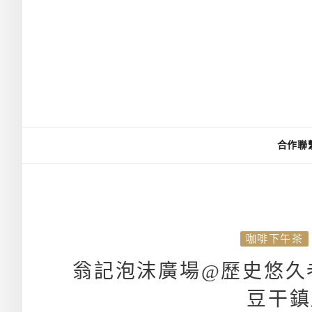
合作聯
咖啡下午茶
翁記泡沫廣場@歷史悠久
豆干鎮