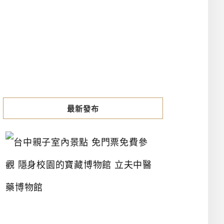
最新發布
台
中
親
子
室
內
景
點
免
門