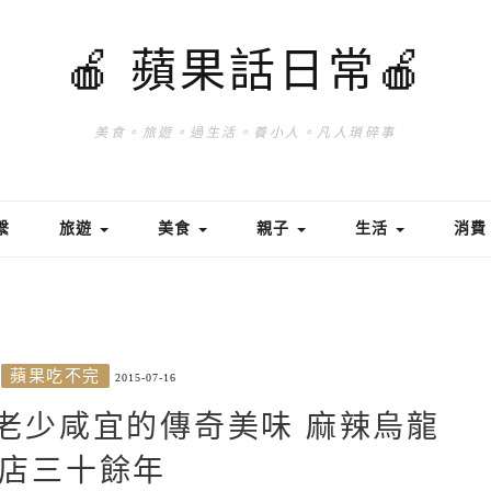
🍎 蘋果話日常🍎
美食。旅遊。過生活。養小人。凡人瑣碎事
繫
旅遊
美食
親子
生活
消
蘋果吃不完
2015-07-16
老少咸宜的傳奇美味 麻辣烏龍
店三十餘年