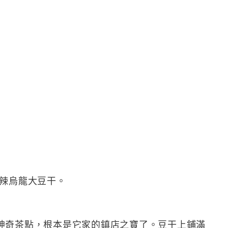
麻辣烏龍大豆干。
神奇茶點，根本是它家的鎮店之寶了。豆干上鋪滿