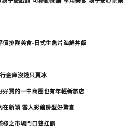
市親子遊戲館 可移動閱讀 享用美食 親子安心玩樂
平價排隊美食-日式生魚片海鮮丼飯
銀行金庫沒錢只賣冰
好好買的一中商圈也有年輕新旅店
內在新穎 雪人彩繪房型好驚喜
茶棧之市場門口雙扛霸