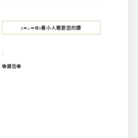
(≖ᴗ≖✿)養小人需要您的讚
✿廣告✿