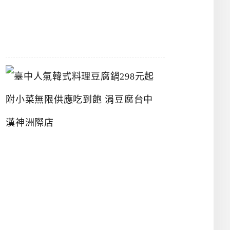
07-
26
臺
中
人
氣
韓
式
料
理
豆
腐
鍋
2
9
8
元
起
附
小