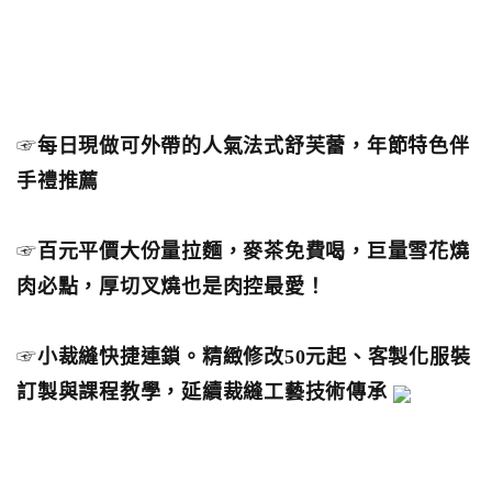
☞
每日現做可外帶的人氣法式舒芙蕾，年節特色伴
手禮推薦
☞
百元平價大份量拉麵，麥茶免費喝，巨量雪花燒
肉必點，厚切叉燒也是肉控最愛！
☞
小裁縫快捷連鎖。精緻修改50元起、客製化服裝
訂製與課程教學，延續裁縫工藝技術傳承