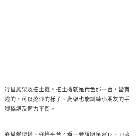
行星爬架及挖土機。挖土機就是黃色那一台，蠻有
趣的，可以挖沙的樣子。爬架也能訓練小朋友的手
腳協調及握力平衡。
蜂巢攀爬塔、蜂格平台。看一旁說明是寫12、13歲