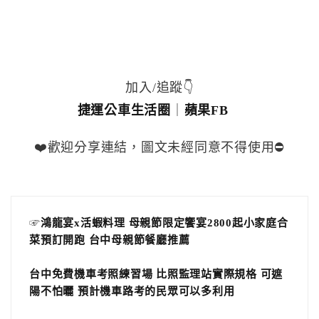
加入/追蹤👇
捷運公車生活圈
｜
蘋果FB
❤️歡迎分享連結，圖文未經同意不得使用⛔️
☞
鴻龍宴x活蝦料理 母親節限定饗宴2800起小家庭合
菜預訂開跑 台中母親節餐廳推薦
台中免費機車考照練習場 比照監理站實際規格 可遮
陽不怕曬 預計機車路考的民眾可以多利用