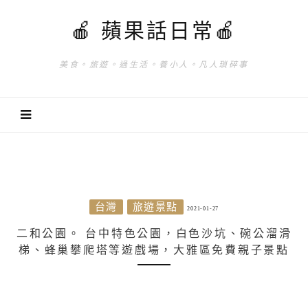
🍎 蘋果話日常🍎
美食。旅遊。過生活。養小人。凡人瑣碎事
台灣
旅遊景點
2021-01-27
二和公園。 台中特色公園，白色沙坑、碗公溜滑
梯、蜂巢攀爬塔等遊戲場，大雅區免費親子景點