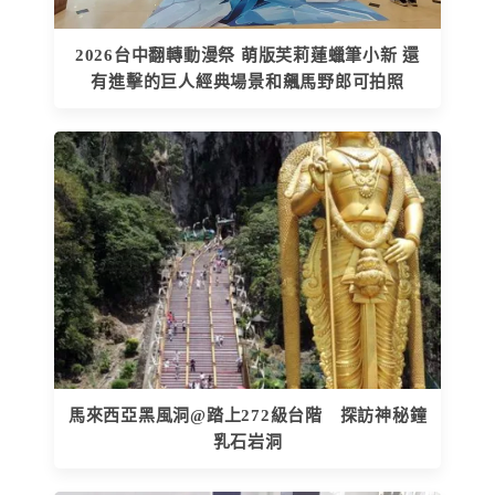
2026台中翻轉動漫祭 萌版芙莉蓮蠟筆小新 還
有進擊的巨人經典場景和飆馬野郎可拍照
馬來西亞黑風洞@踏上272級台階 探訪神秘鐘
乳石岩洞