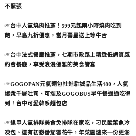
不緊張
☞
台中人氣燒肉推薦！599元起兩小時燒肉吃到
飽，早鳥九折優惠，當月壽星送上等牛舌
☞
台中法式餐廳推薦，七期市政路上精緻低調質感
約會餐廳，享受浪漫優雅的美食饗宴
☞
GOGOPAN元氣麵包社進駐誠品生活480，人氣
爆漿千層吐司、可頌及GOGOBUS早午餐通通吃得
到！台中可愛韓系麵包店
☞
逢甲人氣排隊美食免排隊在家吃，刁民酸菜魚冷
凍包、還有初戀番茄雪花牛，年菜圍爐來一份更澎