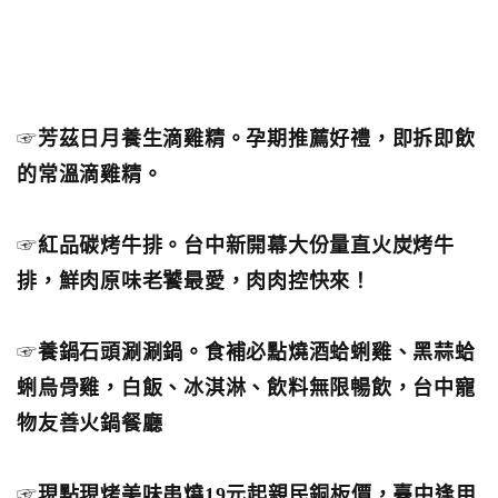
☞
芳茲日月養生滴雞精。孕期推薦好禮，即拆即飲
的常溫滴雞精。
☞
紅品碳烤牛排。台中新開幕大份量直火炭烤牛
排，鮮肉原味老饕最愛，肉肉控快來！
☞
養鍋石頭涮涮鍋。食補必點燒酒蛤蜊雞、黑蒜蛤
蜊烏骨雞，白飯、冰淇淋、飲料無限暢飲，台中寵
物友善火鍋餐廳
☞
現點現烤美味串燒19元起親民銅板價，臺中逢甲