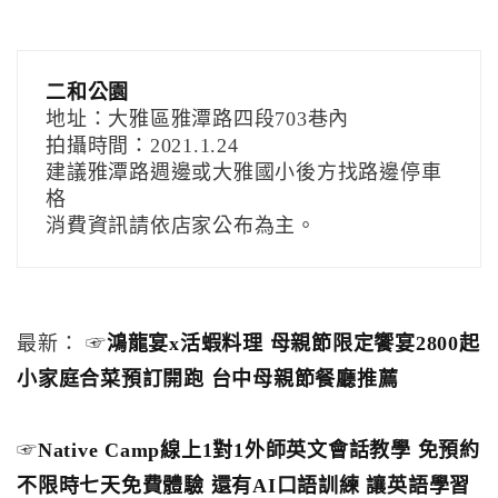
二和公園
地址：大雅區雅潭路四段703巷內
拍攝時間：2021.1.24
建議雅潭路週邊或大雅國小後方找路邊停車
格
消費資訊請依店家公布為主。
最新： ☞
鴻龍宴x活蝦料理 母親節限定饗宴2800起
小家庭合菜預訂開跑 台中母親節餐廳推薦
☞
Native Camp線上1對1外師英文會話教學 免預約
不限時七天免費體驗 還有AI口語訓練 讓英語學習