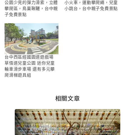
公園少見的彈力滑索，立體
小火車，運動攀爬繩，兒童
攀爬區，鳥巢鞦韆，台中親
小跳台，台中親子免費景點
子免費景點
台中西區經國園道遊戲場
草悟道兒童公園 迷你兒童
輪車滑步車場 還有多元攀
爬滑梯遊具組
相關文章