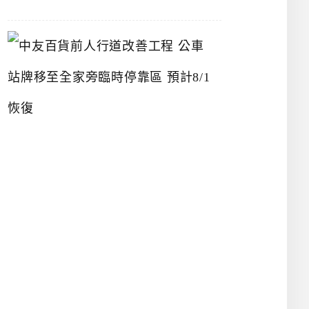
中
友
百
貨
前
人
行
道
改
善
工
程
公
車
站
牌
移
至
全
家
旁
臨