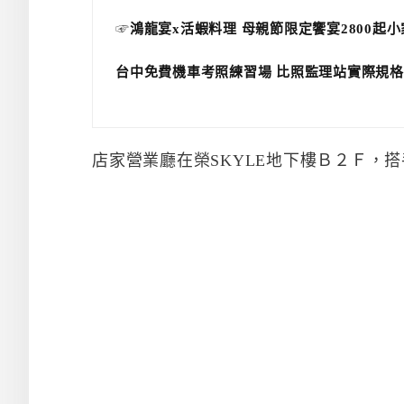
☞
鴻龍宴x活蝦料理 母親節限定饗宴2800起
台中免費機車考照練習場 比照監理站實際規格
店家營業廳在榮SKYLE地下樓Ｂ２Ｆ，