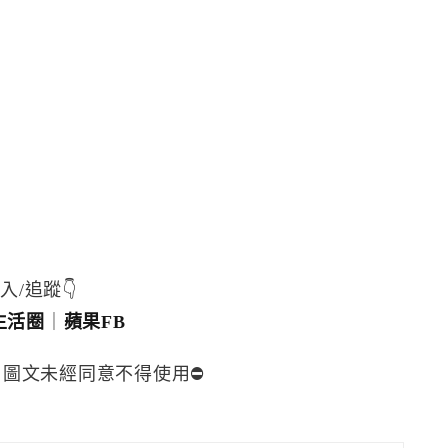
入/追蹤👇
生活圈
｜
蘋果FB
，圖文未經同意不得使用⛔️