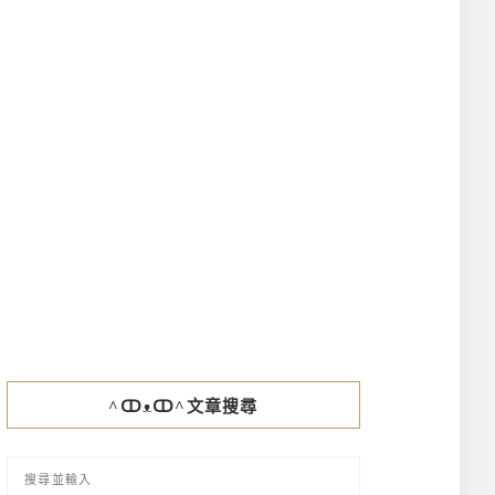
^ↀᴥↀ^文章搜尋