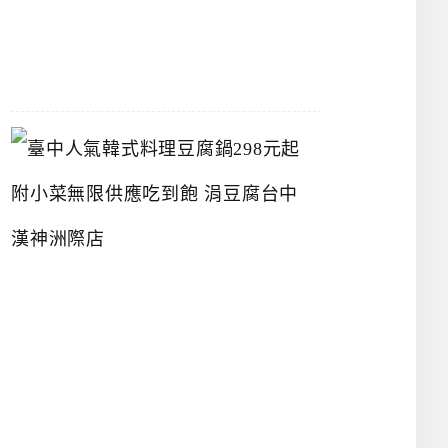
07-
26
臺
中
人
氣
韓
式
料
理
豆
腐
鍋
2
9
8
元
起
附
小