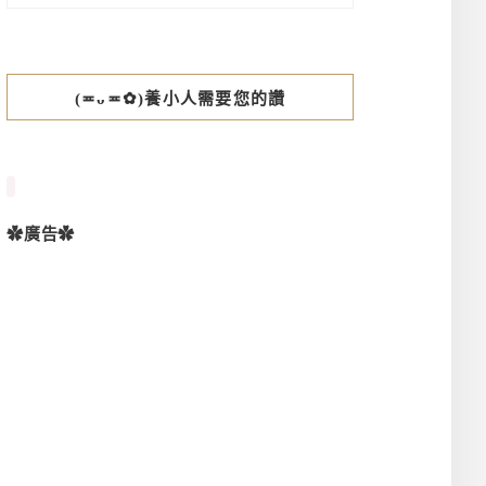
(≖ᴗ≖✿)養小人需要您的讚
✿廣告✿