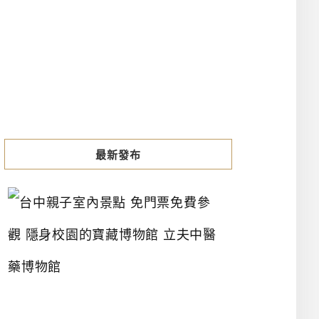
最新發布
台
中
親
子
室
內
景
點
免
門