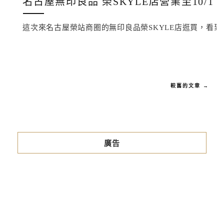
名古屋無印良品 榮SKYLE店營業至10
這次來名古屋榮站商圈的無印良品榮SKYLE店逛買，看到貼
較舊的文章 →
廣告