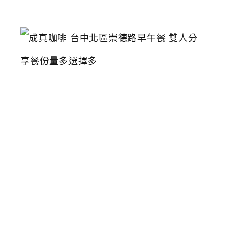
01
成
真
咖
啡
台
中
北
區
崇
德
路
早
午
餐
雙
人
分
享
餐
份
量
多