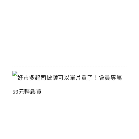
灣
美
術
館
2026-
07-
15
好
市
多
起
司
披
薩
可
以
單
片
買