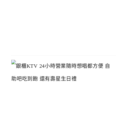
鴨
推
薦
2026-
06-
23
銀
櫃
K
T
V
2
4
小
時
營
業
隨
時