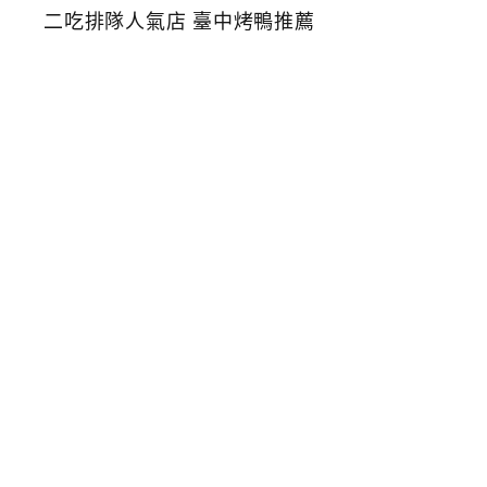
烤
鴨
莊
台
中
美
村
路
北
平
烤
鴨
一
鴨
二
吃
排
隊
人
氣
店
臺
中
烤