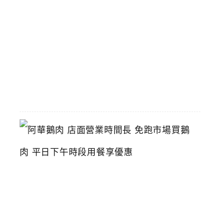
火
鍋
推
薦
2026-
06-
16
阿
華
鵝
肉
店
面
營
業
時
間
長