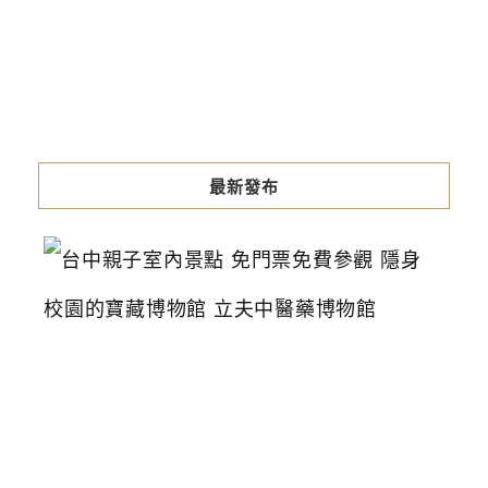
最新發布
台
中
親
子
室
內
景
點
免
門
票
免
費