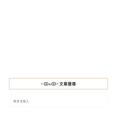
^ↀᴥↀ^文章搜尋