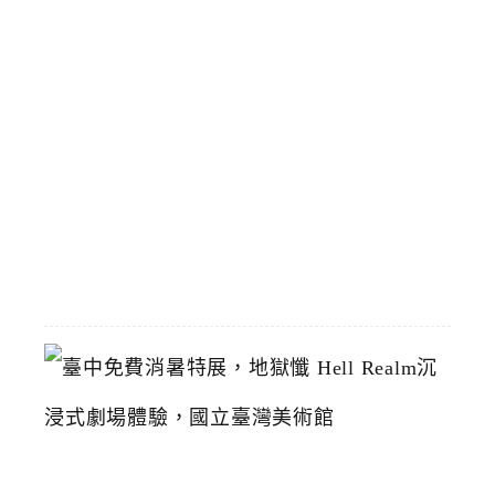
區
預
計
8
/
1
恢
復
2026-
07-
19
臺
中
免
費
消
暑
特
展