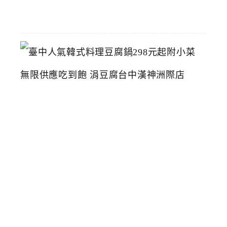
26
臺
中
人
氣
韓
式
料
理
豆
腐
鍋
2
9
8
元
起
附
小
菜
無