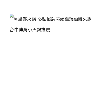
16
阿
里
郎
火
鍋
必
點
招
牌
蒜
頭
雞
燒
酒
雞
火
鍋
台
中
傳
統
小