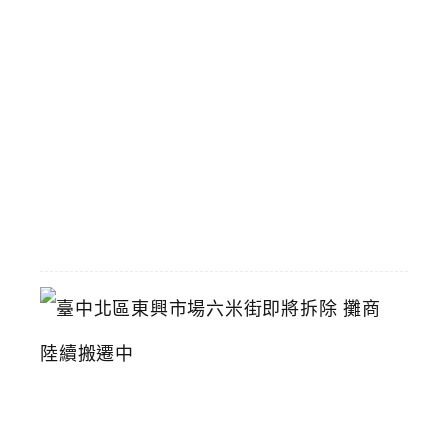
飲
壽
星
九
折
優
惠
2026-
07-
11
臺
中
北
區
東
興
市
場
六