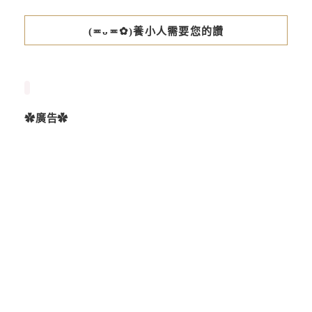
(≖ᴗ≖✿)養小人需要您的讚
✿廣告✿