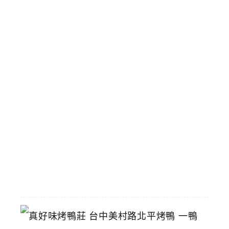
米
街
即
將
拆
除
攤
商
陸
續
搬
遷
中
2026-
06-
29
真
好
味