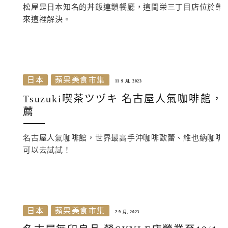
松屋是日本知名的丼飯連鎖餐廳，這間栄三丁目店位於榮站商圈
來這裡解決。
日本
蘋果美食市集
11 9 月, 2023
Tsuzuki喫茶ツヅキ 名古屋人氣咖啡
薦
名古屋人氣咖啡館，世界最高手沖咖啡歐蕾、維也納咖啡
可以去試試！
日本
蘋果美食市集
2 9 月, 2023