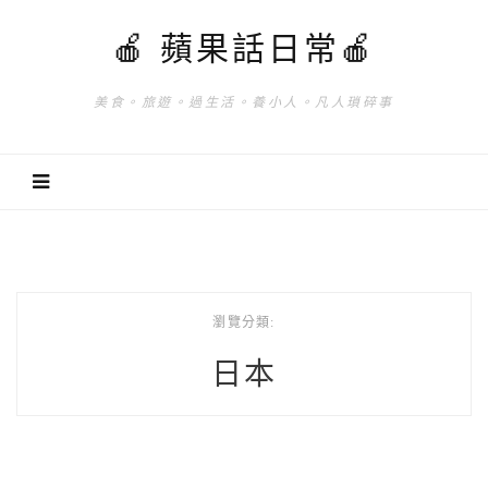
🍎 蘋果話日常🍎
美食。旅遊。過生活。養小人。凡人瑣碎事
瀏覽分類:
日本