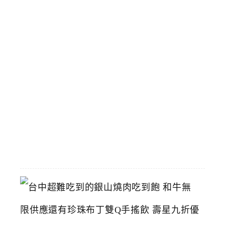
場
景
和
飆
馬
野
郎
可
拍
照
2026-
07-
11
台
中
超
難
吃