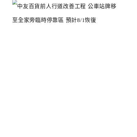
中
友
百
貨
前
人
行
道
改
善
工
程
公
車
站
牌
移
至
全
家
旁
臨
時
停
靠