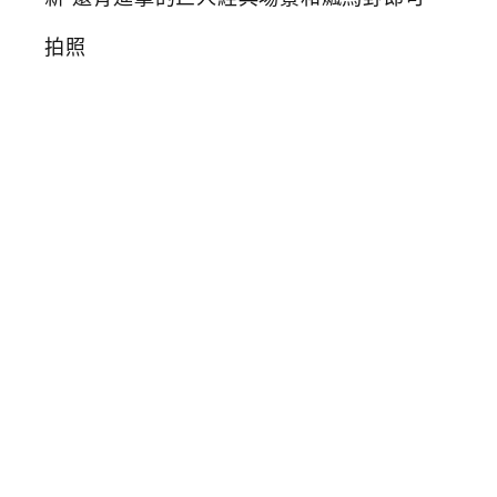
台
中
翻
轉
動
漫
祭
萌
版
芙
莉
蓮
蠟
筆
小
新
還
有
進
擊
的
巨
人
經
典