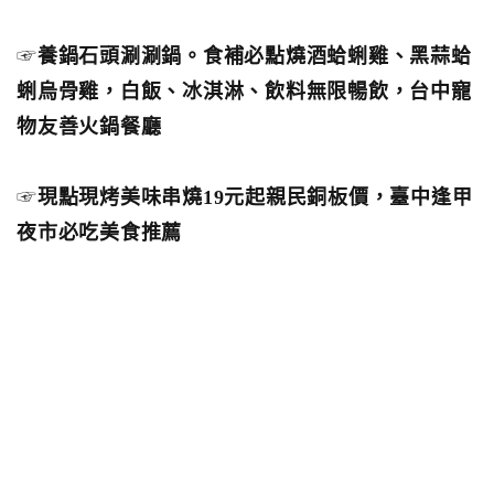
☞
養鍋石頭涮涮鍋。食補必點燒酒蛤蜊雞、黑蒜蛤
蜊烏骨雞，白飯、冰淇淋、飲料無限暢飲，台中寵
物友善火鍋餐廳
☞
現點現烤美味串燒19元起親民銅板價，臺中逢甲
夜市必吃美食推薦