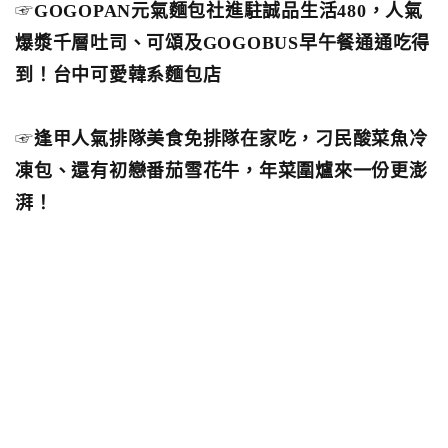
☞
GOGOPAN元氣麵包社進駐誠品生活480，人氣
爆漿千層吐司、可頌及GOGOBUS早午餐通通吃得
到！台中可愛韓系麵包店
☞
逢甲人氣排隊美食免排隊在家吃，刁民酸菜魚冷
凍包、還有初戀番茄雪花牛，年菜圍爐來一份更澎
湃！