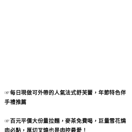
☞
每日現做可外帶的人氣法式舒芙蕾，年節特色伴
手禮推薦
☞
百元平價大份量拉麵，麥茶免費喝，巨量雪花燒
肉必點，厚切叉燒也是肉控最愛！