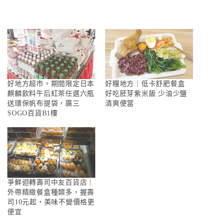
好地方超市。期間限定日本
好糧地方｜低卡舒肥餐盒
麒麟飲料午后紅茶任選六瓶
好吃胚芽紫米飯 少油少鹽
送環保帆布提袋，廣三
清爽便當
SOGO百貨B1樓
爭鮮迴轉壽司中友百貨店｜
外帶精緻餐盒種類多，握壽
司10元起，美味不變價格更
便宜