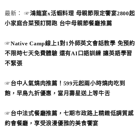
最新： ☞
鴻龍宴x活蝦料理 母親節限定饗宴2800起
小家庭合菜預訂開跑 台中母親節餐廳推薦
☞
Native Camp線上1對1外師英文會話教學 免預約
不限時七天免費體驗 還有AI口語訓練 讓英語學習
不緊張
☞
台中人氣燒肉推薦！599元起兩小時燒肉吃到
飽，早鳥九折優惠，當月壽星送上等牛舌
☞
台中法式餐廳推薦，七期市政路上精緻低調質感
約會餐廳，享受浪漫優雅的美食饗宴