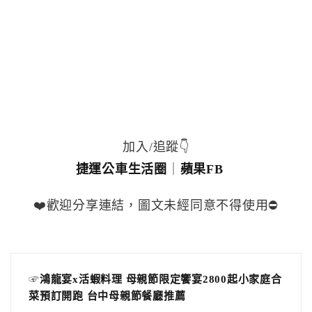
加入/追蹤👇
捷運公車生活圈
｜
蘋果FB
❤️歡迎分享連結，圖文未經同意不得使用⛔️
☞
鴻龍宴x活蝦料理 母親節限定饗宴2800起小家庭合
菜預訂開跑 台中母親節餐廳推薦