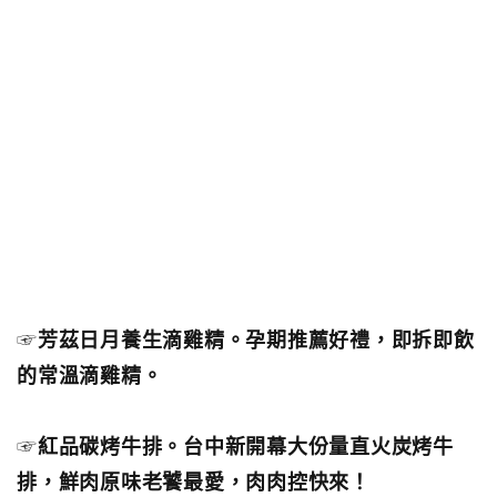
☞
芳茲日月養生滴雞精。孕期推薦好禮，即拆即飲
的常溫滴雞精。
☞
紅品碳烤牛排。台中新開幕大份量直火炭烤牛
排，鮮肉原味老饕最愛，肉肉控快來！