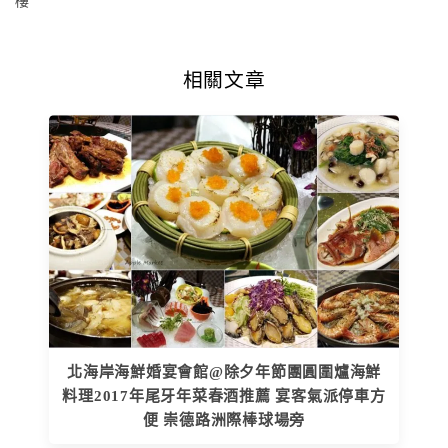
樓
相關文章
北海岸海鮮婚宴會館@除夕年節團圓圍爐海鮮
料理2017年尾牙年菜春酒推薦 宴客氣派停車方
便 崇德路洲際棒球場旁