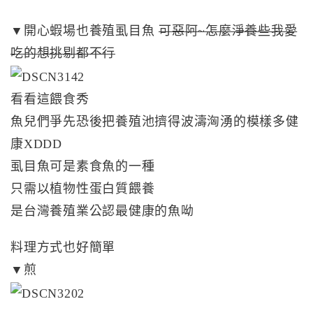
▼開心蝦場也養殖虱目魚
可惡阿~怎麼淨養些我愛
吃的想挑剔都不行
看看這餵食秀
魚兒們爭先恐後把養殖池擠得波濤洶湧的模樣多健
康XDDD
虱目魚可是素食魚的一種
只需以植物性蛋白質餵養
是台灣養殖業公認最健康的魚呦
料理方式也好簡單
▼煎