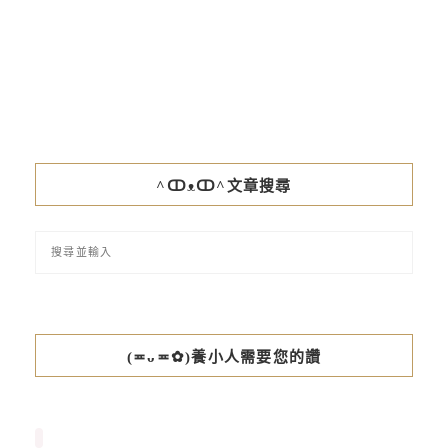
^ↀᴥↀ^文章搜尋
(≖ᴗ≖✿)養小人需要您的讚