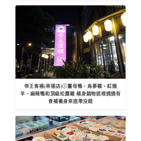
帝王食補(崇德店)ⓘ薑母鴨、烏蔘雞、紅燒
羊、麻辣鴨和頂級松露雞 補身鍋物這裡通通有
食補養身來這準沒錯