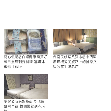
開心蝦場@白蝦健康肉質好
台南民族路八寶冰@中西區
虱目魚無刺好料理 塞滿冰
赤崁樓旁民族路上的排隊八
箱也甘願啦
寶冰花生湯名店
愛客發時尚旅館@ 整潔簡
單附早餐 轉個彎就到赤崁