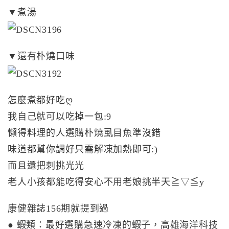
▼煮湯
▼還有朴燒口味
怎麼煮都好吃ღ
我自己就可以吃掉一包:9
懶得料理的人選購朴燒虱目魚準沒錯
味道都幫你調好只需解凍加熱即可:)
而且還把刺挑光光
老人小孩都能吃得安心不用老娘挑半天≧▽≦y
康健雜誌156期就提到過
● 蝦類：最好選購急速冷凍的蝦子，高雄海洋科技