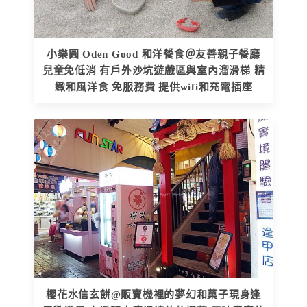
小樂圓 Oden Good 和洋餐食＠友善親子餐廳
兒童免低消 有戶外沙坑遊戲區與室內溜滑梯 精
緻和風洋食 免服務費 提供wifi和充電插座
櫻花水信玄餅@販賣機裡的夢幻和菓子現身逢