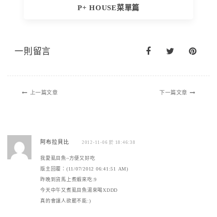
P+ HOUSE菜單篇
一則留言
上一篇文章
下一篇文章
阿布拉貝比
2012-11-06 於 18:46:38
我愛虱目魚~方便又好吃
版主回覆：(11/07/2012 06:41:51 AM)
昨晚到貨馬上煮蝦來吃:9
今天中午又煮虱目魚湯來喝XDDD
真的會讓人欲罷不能:)