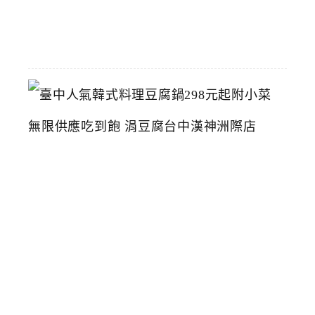
07-
26
臺
中
人
氣
韓
式
料
理
豆
腐
鍋
2
9
8
元
起
附
小
菜