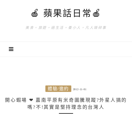
🍎 蘋果話日常🍎
美食。旅遊。過生活。養小人。凡人瑣碎事
體驗/邀約
2012-11-01
開心蝦場 ❤ 嘉南平原有米奇圖騰現蹤?外星人搞的
嗎?不!其實是堅持理念的台灣人