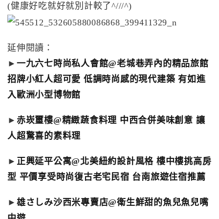
(健康好吃就好就別計較了^///^)
延伸閱讀：
►
一九六七時尚私人會館@老城巷弄內的精品旅館
招牌小紅人超可愛 低調時尚感的現代建築 有如進
入歐洲小型博物館
►
赤崁璽樓@精緻蔬食料理 中西合併美味創意 讓
人超驚喜的素料理
►
正興延平公寓@北美紐約設計風格 樓中樓挑高房
型 平價享受時尚復古老宅民宿 台南旅遊住宿推薦
►
雄さしみ沙西米專賣店@衛生鮮甜的魚兒魚兒嘴
中遊