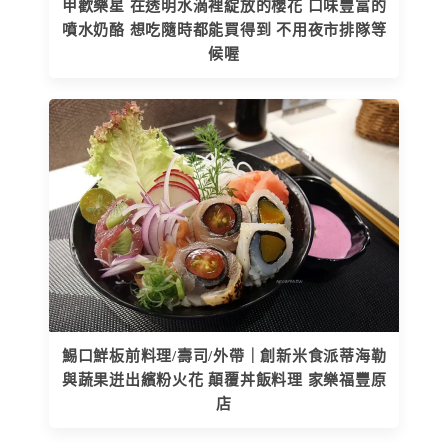
甲歡樂星 在透明水滴裡綻放的櫻花 口味豐富的
噴水奶酪 想吃隨時都能買得到 不用夜市排隊等
候喔
鯣口鮮板前料理/壽司/外帶｜創新米食派蒂海勒
與蔬果逬出繽粉火花 顛覆丼飯料理 家樂福豐原
店