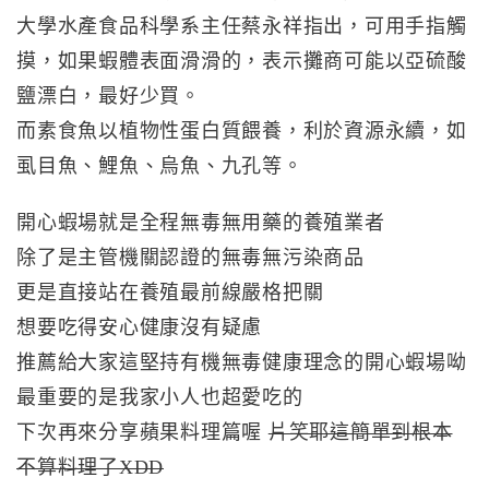
大學水產食品科學系主任蔡永祥指出，可用手指觸
摸，如果蝦體表面滑滑的，表示攤商可能以亞硫酸
鹽漂白，最好少買。
而素食魚以植物性蛋白質餵養，利於資源永續，如
虱目魚、鯉魚、烏魚、九孔等。
開心蝦場就是全程無毒無用藥的養殖業者
除了是主管機關認證的無毒無污染商品
更是直接站在養殖最前線嚴格把關
想要吃得安心健康沒有疑慮
推薦給大家這堅持有機無毒健康理念的開心蝦場呦
最重要的是我家小人也超愛吃的
下次再來分享蘋果料理篇喔
片笑耶這簡單到根本
不算料理了XDD