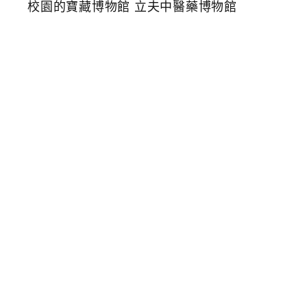
子
室
內
景
點
免
門
票
免
費
參
觀
隱
身
校
園
的
寶
藏
博
物
館
立
夫
中