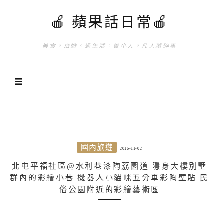
🍎 蘋果話日常🍎
美食。旅遊。過生活。養小人。凡人瑣碎事
國內旅遊
2016-11-02
北屯平福社區@水利巷漆陶荔園道 隱身大樓別墅
群內的彩繪小巷 機器人小貓咪五分車彩陶壁貼 民
俗公園附近的彩繪藝術區