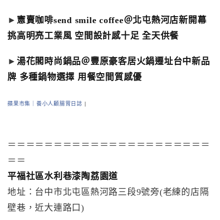
►
憲賣咖啡send smile coffee＠北屯熱河店新開幕
挑高明亮工業風 空間設計感十足 全天供餐
►
湯花閣時尚鍋品＠豐原豪客居火鍋遷址台中新品
牌 多種鍋物選擇 用餐空間質感優
蘋果市集｜養小人顧腸胃日誌
|
＝＝＝＝＝＝＝＝＝＝＝＝＝＝＝＝＝＝＝＝＝＝
＝＝
平福社區水利巷漆陶荔園道
地址：台中市北屯區熱河路三段9號旁(老練的店隔
壁巷，近大連路口)