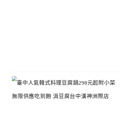
醫
藥
博
物
館
2026-
07-
26
臺
中
人
氣
韓
式
料
理
豆
腐
鍋