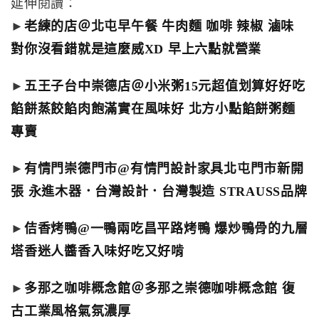
延伸閱讀：
►
老練的店＠北屯早午餐 牛肉麵 咖啡 辣椒 滷味
對你沒看錯就是這麼威XD 早上六點就營業
►
五王子台中崇德店＠小米粥15元超值划算好好吃
餡餅蒸餃餡肉飽滿實在風味好 北方小點餡餅粥麵
專賣
►
有情門崇德門市@有情門設計家具北屯門市新開
張 永進木器．台灣設計．台灣製造 STRAUSS品牌
►
佶香烤鴨@一鴨兩吃昌平路烤鴨 爆炒鴨骨的九層
塔香迷人醬香入味好吃又好啃
►
多那之咖啡概念館＠多那之崇德咖啡概念館 復
古工業風格氣氛濃厚