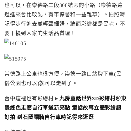
也可以，在崇德路二段308號旁的小路（崇德路這
邊進來會比較亂，有車停著和一些雜草）。拍照時
記得步行進去並輕聲細語，牆面彩繪都是民宅，不
要干擾到人家的生活品質喔！
崇德路上公車也很方便，崇德一路口站牌下車(民
俗公園也可以)就可以走到了。
台中這裡也有彩繪村►
九房童話世界3D彩繪村＠東
豐綠色走廊自行車道新亮點 童話故事立體彩繪超
好拍 到石岡壩騎自行車時記得來逛逛