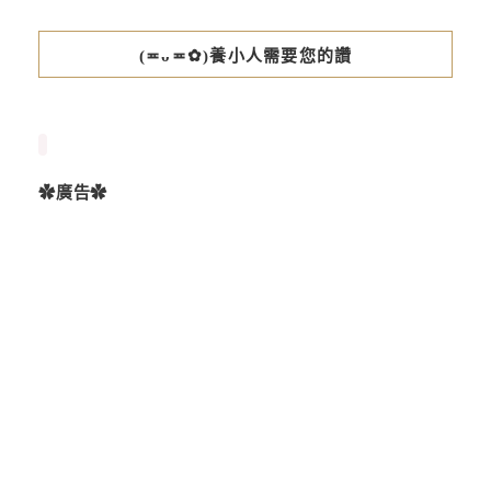
(≖ᴗ≖✿)養小人需要您的讚
✿廣告✿