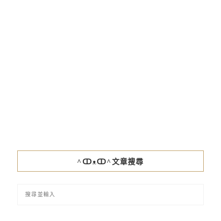
^ↀᴥↀ^文章搜尋