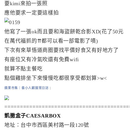
要kimi來拍一張照
應他要求一定要這樣拍
他寫了一張ok而且要和海盜餅乾合影XD(花了50元
在萬代福抓的⇈都可以看一部電影了嘖)
下次有來草悟道商圈要找平價好食又有好地方了
有座位又有冷氣吹還有免費wifi
就算不點主餐吃
點個雞排坐下來慢慢吃都很享受都划算>w<
蘋果市集｜養小人顧腸胃日誌
|
========================================
凱撒盒子CAESARBOX
地址：台中市西區美村路一段120號