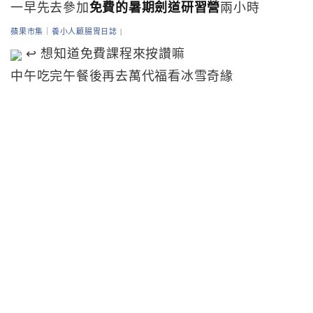
一早先去參加
免費的暑期劍道研習營
兩小時
蘋果市集｜養小人顧腸胃日誌
|
↩ 想知道免費課程來按讚嘛
中午吃完午餐後再去萬代福看冰雪奇緣