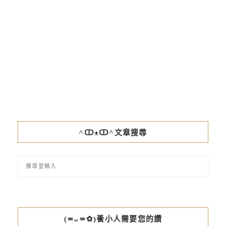
^ↀᴥↀ^文章搜尋
(≖ᴗ≖✿)養小人需要您的讚