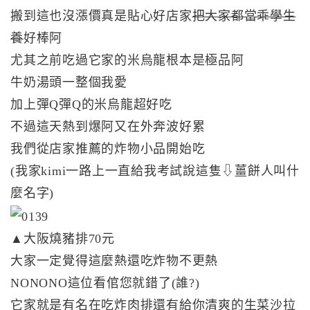
搬到這也沒漲價真是貼心好店家
把大家都當乖學生
養
好棒阿
尤其之前吃過它家的米烏龍根本是極品阿
牛奶湯頭一整個我愛
加上彈Q彈Q的米烏龍超好吃
不過這天熱到爆阿又在外奔波好累
我們從店家推薦的炸物小品開始吃
(我家kimi一路上一直給我考試說這隻⇩薑餅人叫什
麼名字)
▲大阪燒豬排70元
大家一定覺得這麼熱還吃炸物不更熱
NONONO這位看倌您就錯了(誰?)
它家就是有名在吃炸肉排還有給你清爽的生菜沙拉