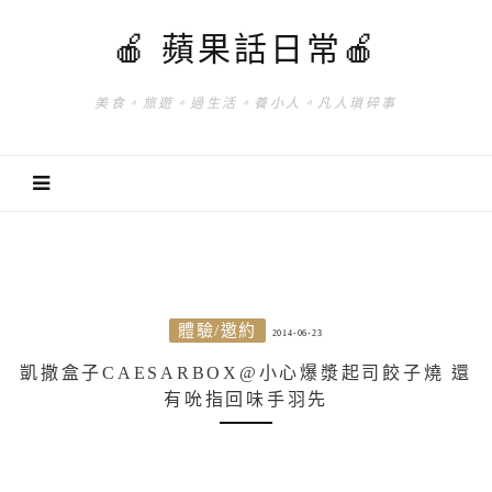
🍎 蘋果話日常🍎
美食。旅遊。過生活。養小人。凡人瑣碎事
體驗/邀約
2014-06-23
凱撒盒子CAESARBOX@小心爆漿起司餃子燒 還
有吮指回味手羽先