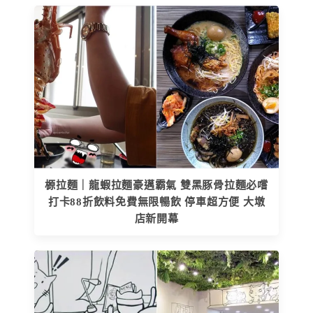
榞拉麵｜龍蝦拉麵豪邁霸氣 雙黑豚骨拉麵必嚐
打卡88折飲料免費無限暢飲 停車超方便 大墩
店新開幕