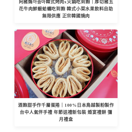
阿豬媽아줌마韓式烤肉x火鍋吃到飽｜厚切豬五
花牛肉鮮蝦蛤蠣吃到飽 韓式小菜水果飲料自助
無限供應 正宗韓國燒肉
酒飽甜手作千層蛋捲｜100%日本鳥越製粉製作
台中人氣伴手禮 年節送禮新包裝 婚宴禮餅 彌
月禮盒