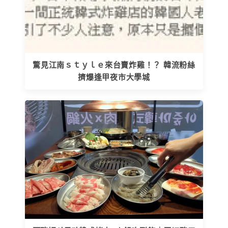
驚見江南ｓｔｙｌｅ來台賣炸雞！？ 韓流粉絲
擠爆逢甲夜市大學城