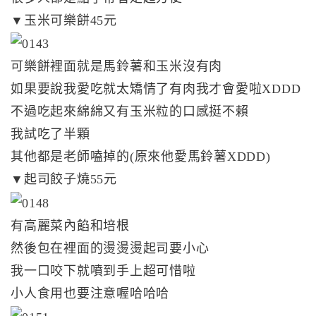
▼玉米可樂餅45元
可樂餅裡面就是馬鈴薯和玉米沒有肉
如果要說我愛吃就太矯情了有肉我才會愛啦XDDD
不過吃起來綿綿又有玉米粒的口感挺不賴
我試吃了半顆
其他都是老師嗑掉的(原來他愛馬鈴薯XDDD)
▼起司餃子燒55元
有高麗菜內餡和培根
然後包在裡面的燙燙燙起司要小心
我一口咬下就噴到手上超可惜啦
小人食用也要注意喔哈哈哈