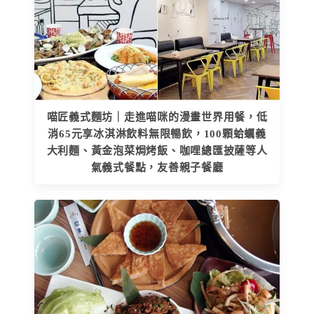
喵匠義式麵坊｜走進喵咪的漫畫世界用餐，低
消65元享冰淇淋飲料無限暢飲，100顆蛤蠣義
大利麵、黃金泡菜焗烤飯、咖哩總匯披薩等人
氣義式餐點，友善親子餐廳