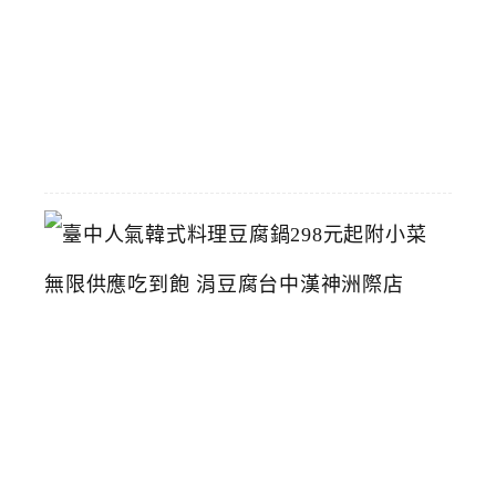
館
2026-
07-
26
臺
中
人
氣
韓
式
料
理
豆
腐
鍋
2
9
8