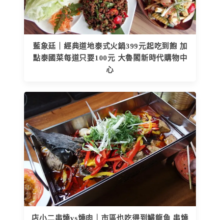
藍象廷｜經典道地泰式火鍋399元起吃到飽 加
點泰國菜每道只要100元 大魯閣新時代購物中
心
店小二串燒vs燒肉｜市區也吃得到鱘龍魚 串燒