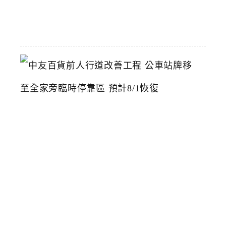
07-
22
中
友
百
貨
前
人
行
道
改
善
工
程
公
車
站
牌
移
至
全