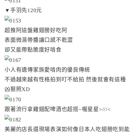
▼手羽先120元
超推阿這盤雞翅膀好吃阿
表面微濕帶醬讓口感不乾澀
卻又能帶點脆度好啃食
小人有遺傳家族愛啃肉的優良傳統
不過越來越有性格拍到叮不給拍 然後就會有這種
凶狠照XD
跟著流行拿雞翅配啤酒也超搭~喔星星>///<
美麗的店長還現場表演如何像日本人吃翅膀吃到能