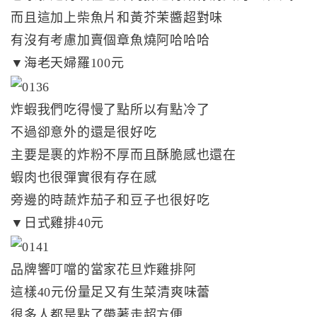
而且這加上柴魚片和黃芥茉醬超對味
有沒有考慮加賣個章魚燒阿哈哈哈
▼海老天婦羅100元
炸蝦我們吃得慢了點所以有點冷了
不過卻意外的還是很好吃
主要是裹的炸粉不厚而且酥脆感也還在
蝦肉也很彈實很有存在感
旁邊的時蔬炸茄子和豆子也很好吃
▼日式雞排40元
品牌響叮噹的當家花旦炸雞排阿
這樣40元份量足又有生菜清爽味蕾
很多人都是點了帶著走超方便