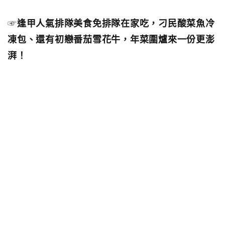
☞
逢甲人氣排隊美食免排隊在家吃，刁民酸菜魚冷
凍包、還有初戀番茄雪花牛，年菜圍爐來一份更澎
湃！