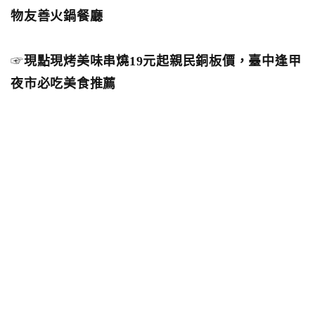
物友善火鍋餐廳
☞
現點現烤美味串燒19元起親民銅板價，臺中逢甲
夜市必吃美食推薦