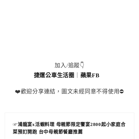
加入/追蹤👇
捷運公車生活圈
｜
蘋果FB
❤️歡迎分享連結，圖文未經同意不得使用⛔️
☞
鴻龍宴x活蝦料理 母親節限定饗宴2800起小家庭合
菜預訂開跑 台中母親節餐廳推薦