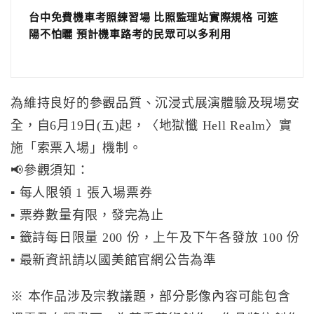
台中免費機車考照練習場 比照監理站實際規格 可遮
陽不怕曬 預計機車路考的民眾可以多利用
為維持良好的參觀品質、沉浸式展演體驗及現場安
全，自6月19日(五)起，〈地獄懺 Hell Realm〉實
施「索票入場」機制。
📢參觀須知：
▪ 每人限領 1 張入場票券
▪ 票券數量有限，發完為止
▪ 籤詩每日限量 200 份，上午及下午各發放 100 份
▪ 最新資訊請以國美館官網公告為準
※ 本作品涉及宗教議題，部分影像內容可能包含