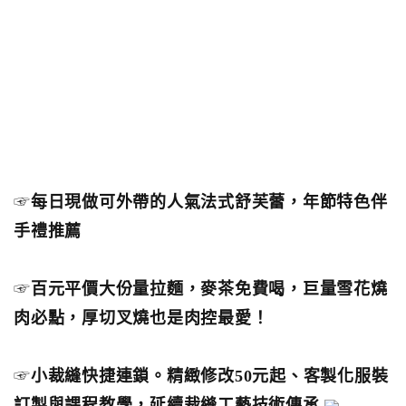
☞
每日現做可外帶的人氣法式舒芙蕾，年節特色伴
手禮推薦
☞
百元平價大份量拉麵，麥茶免費喝，巨量雪花燒
肉必點，厚切叉燒也是肉控最愛！
☞
小裁縫快捷連鎖。精緻修改50元起、客製化服裝
訂製與課程教學，延續裁縫工藝技術傳承