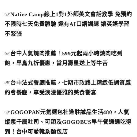
☞
Native Camp線上1對1外師英文會話教學 免預約
不限時七天免費體驗 還有AI口語訓練 讓英語學習
不緊張
☞
台中人氣燒肉推薦！599元起兩小時燒肉吃到
飽，早鳥九折優惠，當月壽星送上等牛舌
☞
台中法式餐廳推薦，七期市政路上精緻低調質感
約會餐廳，享受浪漫優雅的美食饗宴
☞
GOGOPAN元氣麵包社進駐誠品生活480，人氣
爆漿千層吐司、可頌及GOGOBUS早午餐通通吃得
到！台中可愛韓系麵包店