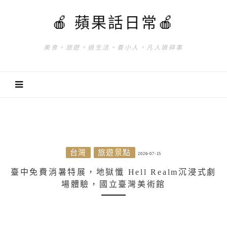
🍎 蘋果話日常🍎
美食。旅遊。過生活。養小人。凡人瑣碎事
台灣
旅遊景點
2026-07-15
臺中免費消暑特展，地獄懺 Hell Realm沉浸式劇
場體驗，國立臺灣美術館