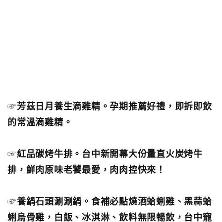
☞
芳茲日月養生滴雞精。孕期推薦好禮，即拆即飲
的常溫滴雞精。
☞
紅品碳烤牛排。台中新開幕大份量直火炭烤牛
排，鮮肉原味老饕最愛，肉肉控快來！
☞
養鍋石頭涮涮鍋。食補必點燒酒蛤蜊雞、黑蒜蛤
蜊烏骨雞，白飯、冰淇淋、飲料無限暢飲，台中寵