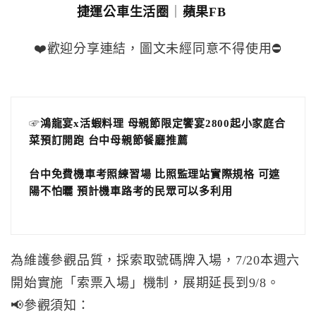
捷運公車生活圈
｜
蘋果FB
❤️歡迎分享連結，圖文未經同意不得使用⛔️
☞
鴻龍宴x活蝦料理 母親節限定饗宴2800起小家庭合
菜預訂開跑 台中母親節餐廳推薦
台中免費機車考照練習場 比照監理站實際規格 可遮
陽不怕曬 預計機車路考的民眾可以多利用
為維護參觀品質，採索取號碼牌入場，7/20本週六
開始實施「索票入場」機制，展期延長到9/8。
📢參觀須知：