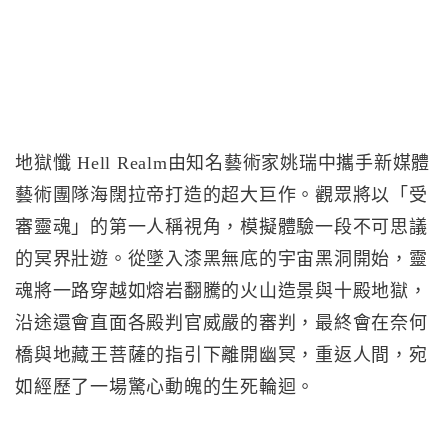
地獄懺 Hell Realm由知名藝術家姚瑞中攜手新媒體
藝術團隊海闊拉帝打造的超大巨作。觀眾將以「受
審靈魂」的第一人稱視角，模擬體驗一段不可思議
的冥界壯遊。從墜入漆黑無底的宇宙黑洞開始，靈
魂將一路穿越如熔岩翻騰的火山造景與十殿地獄，
沿途還會直面各殿判官威嚴的審判，最終會在奈何
橋與地藏王菩薩的指引下離開幽冥，重返人間，宛
如經歷了一場驚心動魄的生死輪迴。