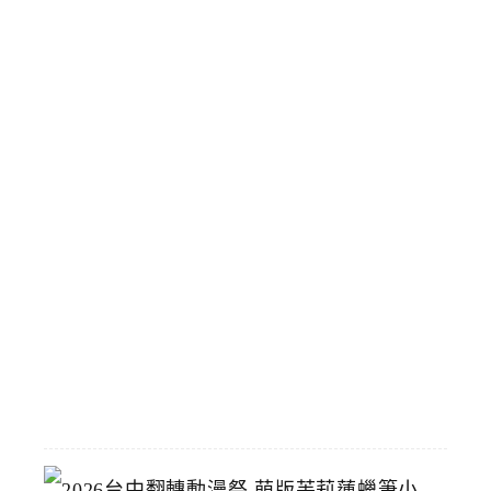
片
買
了
！
會
員
專
屬
5
9
元
輕
鬆
買
2026-
07-
15
2