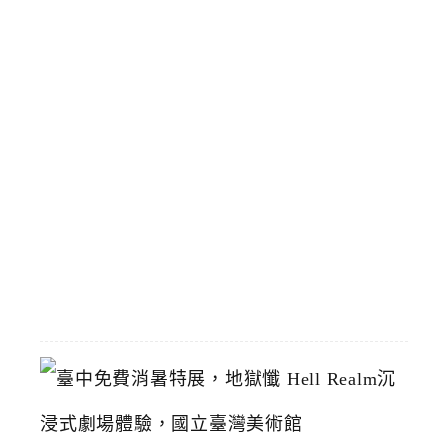
時
停
靠
區
預
計
8
/
1
恢
復
2026-
07-
19
臺
中
免
費
消