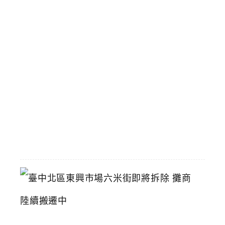
手
搖
飲
壽
星
九
折
優
惠
2026-
07-
11
臺
中
北
區
東
興