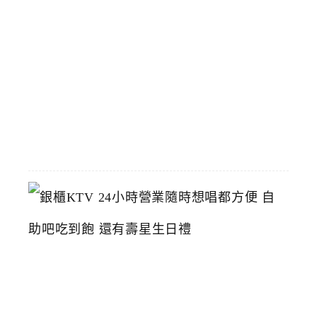
中
烤
鴨
推
薦
2026-
06-
23
銀
櫃
K
T
V
2
4
小
時
營
業