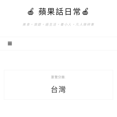
🍎 蘋果話日常🍎
美食。旅遊。過生活。養小人。凡人瑣碎事
瀏覽分類:
台灣