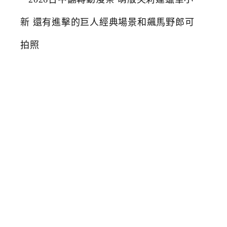
0
2
6
台
中
翻
轉
動
漫
祭
萌
版
芙
莉
蓮
蠟
筆
小
新
還
有
進
擊
的
巨