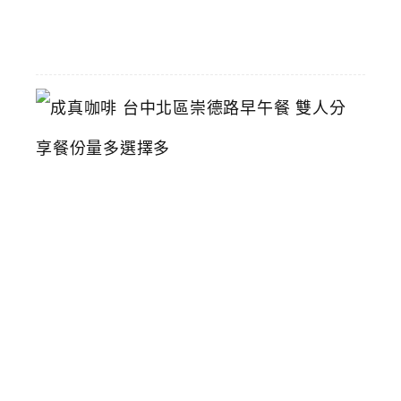
06-
01
成
真
咖
啡
台
中
北
區
崇
德
路
早
午
餐
雙
人
分
享
餐