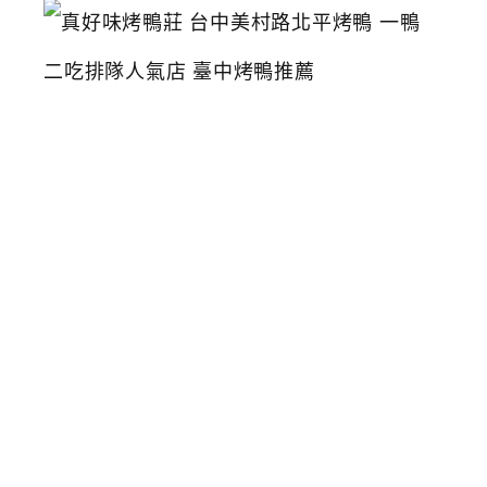
真
好
味
烤
鴨
莊
台
中
美
村
路
北
平
烤
鴨
一
鴨
二
吃
排
隊
人
氣
店
臺