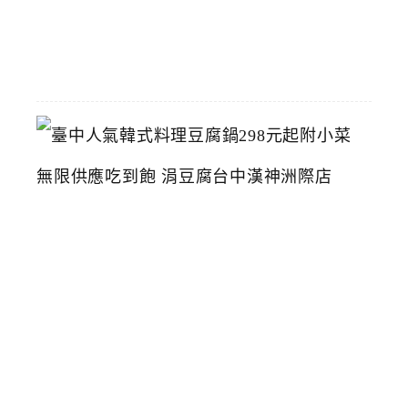
07-
26
臺
中
人
氣
韓
式
料
理
豆
腐
鍋
2
9
8
元
起
附
小