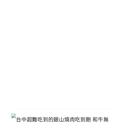
人
經
典
場
景
和
飆
馬
野
郎
可
拍
照
2026-
07-
11
台
中
超