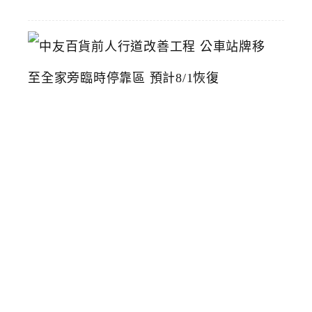
中
友
百
貨
前
人
行
道
改
善
工
程
公
車
站
牌
移
至
全
家
旁
臨