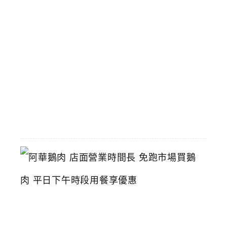
傳
統
小
火
鍋
推
薦
2026-
06-
16
阿
華
鵝
肉
店
面
營
業
時