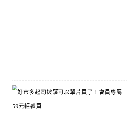
立
臺
灣
美
術
館
2026-
07-
15
好
市
多
起
司
披
薩
可
以
單