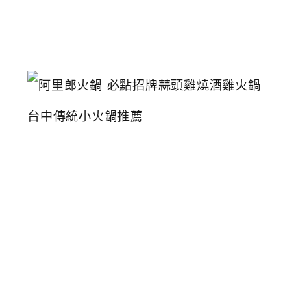
06-
16
阿
里
郎
火
鍋
必
點
招
牌
蒜
頭
雞
燒
酒
雞
火
鍋
台
中