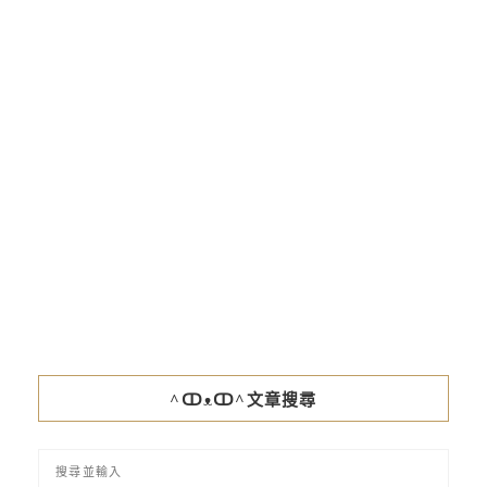
^ↀᴥↀ^文章搜尋