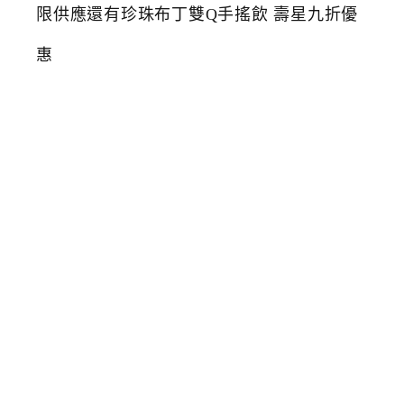
難
吃
到
的
銀
山
燒
肉
吃
到
飽
和
牛
無
限
供
應
還
有
珍
珠
布
丁
雙
Q