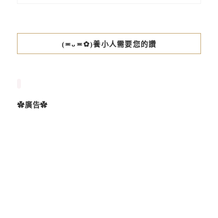
(≖ᴗ≖✿)養小人需要您的讚
✿廣告✿