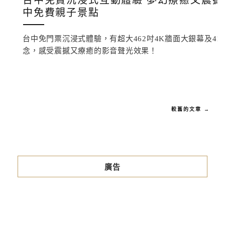
台中免費沉浸式互動體驗 夢幻療癒又震撼
中免費親子景點
台中免門票沉浸式體驗，有超大462吋4K牆面大銀幕及4
念，感受震撼又療癒的影音聲光效果！
較舊的文章 →
廣告