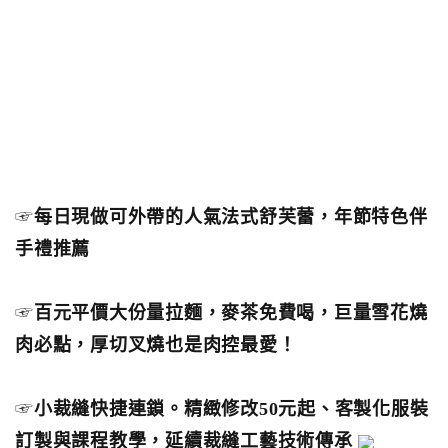
☞
每日現做可外帶的人氣法式舒芙蕾，年節特色伴
手禮推薦
☞
百元平價大份量拉麵，麥茶免費喝，巨量雪花燒
肉必點，厚切叉燒也是肉控最愛！
☞
小裁縫快捷連鎖。精緻修改50元起、客製化服裝
訂製與課程教學，延續裁縫工藝技術傳承