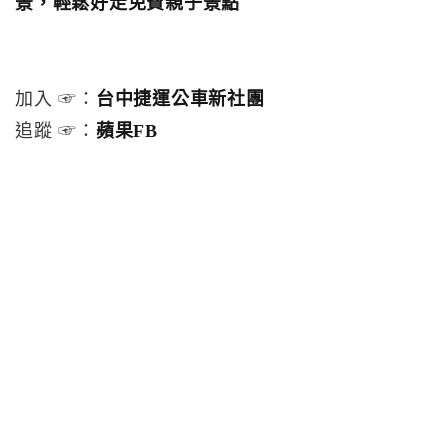
景，輕鬆好走免費親子景點
加入 ☞：
台中捷運公車新社團
追蹤 ☞：
蘋果FB