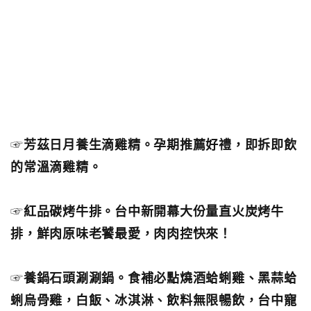
☞
芳茲日月養生滴雞精。孕期推薦好禮，即拆即飲
的常溫滴雞精。
☞
紅品碳烤牛排。台中新開幕大份量直火炭烤牛
排，鮮肉原味老饕最愛，肉肉控快來！
☞
養鍋石頭涮涮鍋。食補必點燒酒蛤蜊雞、黑蒜蛤
蜊烏骨雞，白飯、冰淇淋、飲料無限暢飲，台中寵