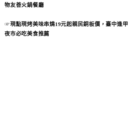
物友善火鍋餐廳
☞
現點現烤美味串燒19元起親民銅板價，臺中逢甲
夜市必吃美食推薦