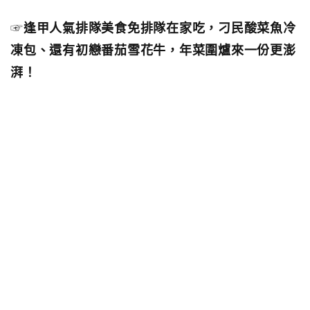
☞
逢甲人氣排隊美食免排隊在家吃，刁民酸菜魚冷
凍包、還有初戀番茄雪花牛，年菜圍爐來一份更澎
湃！