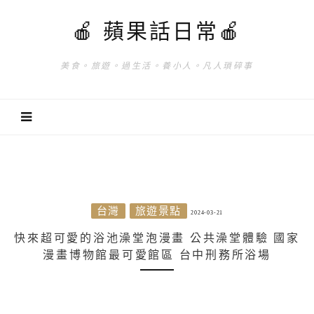
🍎 蘋果話日常🍎
美食。旅遊。過生活。養小人。凡人瑣碎事
台灣
旅遊景點
2024-03-21
快來超可愛的浴池澡堂泡漫畫 公共澡堂體驗 國家
漫畫博物館最可愛館區 台中刑務所浴場