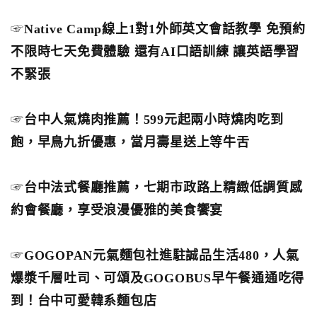
☞
Native Camp線上1對1外師英文會話教學 免預約
不限時七天免費體驗 還有AI口語訓練 讓英語學習
不緊張
☞
台中人氣燒肉推薦！599元起兩小時燒肉吃到
飽，早鳥九折優惠，當月壽星送上等牛舌
☞
台中法式餐廳推薦，七期市政路上精緻低調質感
約會餐廳，享受浪漫優雅的美食饗宴
☞
GOGOPAN元氣麵包社進駐誠品生活480，人氣
爆漿千層吐司、可頌及GOGOBUS早午餐通通吃得
到！台中可愛韓系麵包店