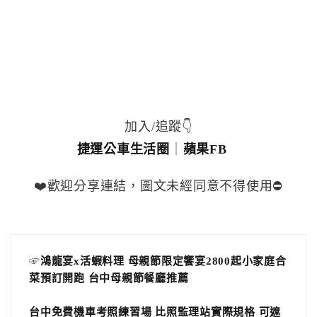
加入/追蹤👇
捷運公車生活圈
｜
蘋果FB
❤️歡迎分享連結，圖文未經同意不得使用⛔️
☞
鴻龍宴x活蝦料理 母親節限定饗宴2800起小家庭合
菜預訂開跑 台中母親節餐廳推薦
台中免費機車考照練習場 比照監理站實際規格 可遮