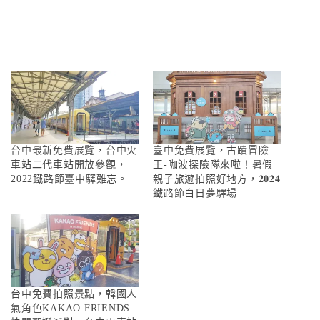
台中最新免費展覽，台中火
臺中免費展覽，古蹟冒險
車站二代車站開放參觀，
王-咖波探險隊來啦！暑假
2022鐵路節臺中驛難忘。
親子旅遊拍照好地方，𝟐𝟎𝟐𝟒
鐵路節白日夢驛場
台中免費拍照景點，韓國人
氣角色KAKAO FRIENDS