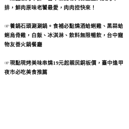
排，鮮肉原味老饕最愛，肉肉控快來！
☞
養鍋石頭涮涮鍋。食補必點燒酒蛤蜊雞、黑蒜蛤
蜊烏骨雞，白飯、冰淇淋、飲料無限暢飲，台中寵
物友善火鍋餐廳
☞
現點現烤美味串燒19元起親民銅板價，臺中逢甲
夜市必吃美食推薦