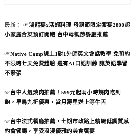
最新： ☞
鴻龍宴x活蝦料理 母親節限定饗宴2800起
小家庭合菜預訂開跑 台中母親節餐廳推薦
☞
Native Camp線上1對1外師英文會話教學 免預約
不限時七天免費體驗 還有AI口語訓練 讓英語學習
不緊張
☞
台中人氣燒肉推薦！599元起兩小時燒肉吃到
飽，早鳥九折優惠，當月壽星送上等牛舌
☞
台中法式餐廳推薦，七期市政路上精緻低調質感
約會餐廳，享受浪漫優雅的美食饗宴