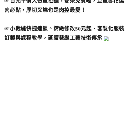
☞
百元平價大份量拉麵，麥茶免費喝，巨量雪花燒
肉必點，厚切叉燒也是肉控最愛！
☞
小裁縫快捷連鎖。精緻修改50元起、客製化服裝
訂製與課程教學，延續裁縫工藝技術傳承