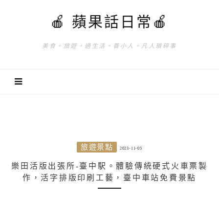
🍎 蘋果話日常🍎
美食。旅遊。過生活。養小人。凡人瑣碎事
旅遊景點
2023-11-05
樂田活版出張所-臺中駅。體驗傳統硬式火車票製
作，活字排版印刷工藝，臺中車站免費景點