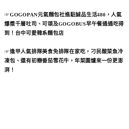
☞
GOGOPAN元氣麵包社進駐誠品生活480，人氣
爆漿千層吐司、可頌及GOGOBUS早午餐通通吃得
到！台中可愛韓系麵包店
☞
逢甲人氣排隊美食免排隊在家吃，刁民酸菜魚冷
凍包、還有初戀番茄雪花牛，年菜圍爐來一份更澎
湃！