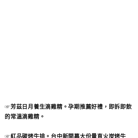
☞
芳茲日月養生滴雞精。孕期推薦好禮，即拆即飲
的常溫滴雞精。
☞
紅品碳烤牛排。台中新開幕大份量直火炭烤牛