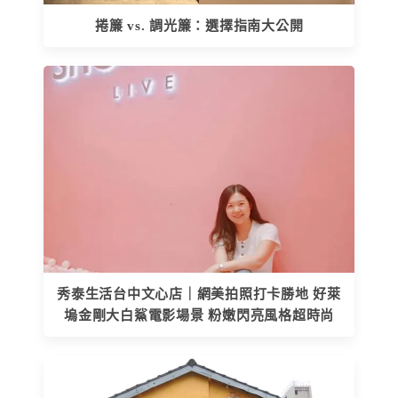
捲簾 vs. 調光簾：選擇指南大公開
秀泰生活台中文心店｜網美拍照打卡勝地 好萊
塢金剛大白鯊電影場景 粉嫩閃亮風格超時尚