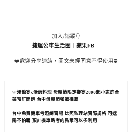
加入/追蹤👇
捷運公車生活圈
｜
蘋果FB
❤️歡迎分享連結，圖文未經同意不得使用⛔️
☞
鴻龍宴x活蝦料理 母親節限定饗宴2800起小家庭合
菜預訂開跑 台中母親節餐廳推薦
台中免費機車考照練習場 比照監理站實際規格 可遮
陽不怕曬 預計機車路考的民眾可以多利用