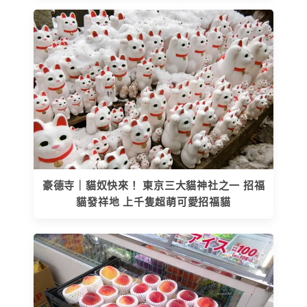
豪德寺｜貓奴快來！ 東京三大貓神社之一 招福
貓發祥地 上千隻超萌可愛招福貓