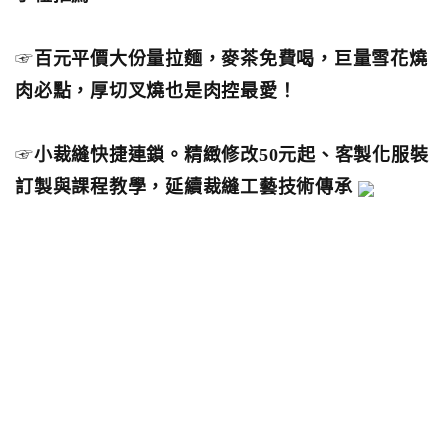
☞
百元平價大份量拉麵，麥茶免費喝，巨量雪花燒
肉必點，厚切叉燒也是肉控最愛！
☞
小裁縫快捷連鎖。精緻修改50元起、客製化服裝
訂製與課程教學，延續裁縫工藝技術傳承