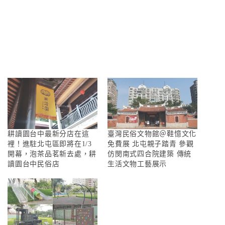
耕讀園台中最新分店在這
臺灣民俗文物館＠鞋憶文化
裡！進駐北屯區即將在1/3
免費展 北屯親子踏青 參觀
開幕，泡茶品茗新去處，耕
仿閔南式四合院建築 傳統
讀園台中民俗店
生活文物工藝展示