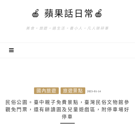
🍎 蘋果話日常🍎
美食。旅遊。過生活。養小人。凡人瑣碎事
國內旅遊
旅遊景點
2023-01-14
民俗公園。臺中親子免費景點，臺灣民俗文物館參
觀免門票，還有耕讀園及兒童遊戲區，附停車場好
停車