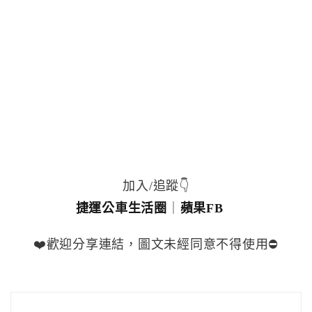
加入/追蹤👇
捷運公車生活圈
｜
蘋果FB
❤️歡迎分享連結，圖文未經同意不得使用⛔️