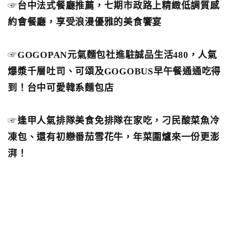
☞
台中法式餐廳推薦，七期市政路上精緻低調質感
約會餐廳，享受浪漫優雅的美食饗宴
☞
GOGOPAN元氣麵包社進駐誠品生活480，人氣
爆漿千層吐司、可頌及GOGOBUS早午餐通通吃得
到！台中可愛韓系麵包店
☞
逢甲人氣排隊美食免排隊在家吃，刁民酸菜魚冷
凍包、還有初戀番茄雪花牛，年菜圍爐來一份更澎
湃！