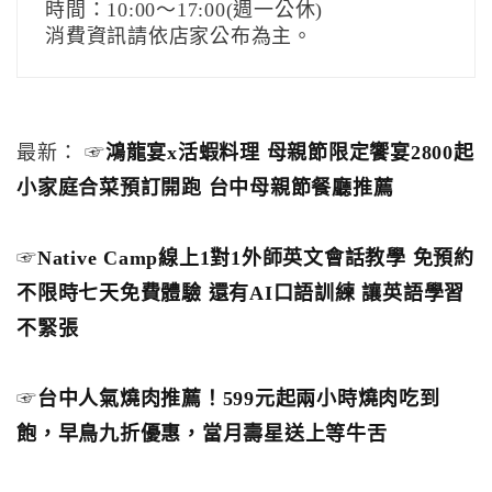
時間：10:00～17:00(週一公休)
消費資訊請依店家公布為主。
最新： ☞
鴻龍宴x活蝦料理 母親節限定饗宴2800起
小家庭合菜預訂開跑 台中母親節餐廳推薦
☞
Native Camp線上1對1外師英文會話教學 免預約
不限時七天免費體驗 還有AI口語訓練 讓英語學習
不緊張
☞
台中人氣燒肉推薦！599元起兩小時燒肉吃到
飽，早鳥九折優惠，當月壽星送上等牛舌