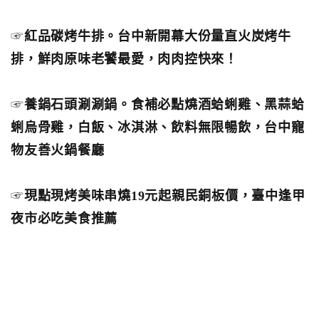
☞
紅品碳烤牛排。台中新開幕大份量直火炭烤牛
排，鮮肉原味老饕最愛，肉肉控快來！
☞
養鍋石頭涮涮鍋。食補必點燒酒蛤蜊雞、黑蒜蛤
蜊烏骨雞，白飯、冰淇淋、飲料無限暢飲，台中寵
物友善火鍋餐廳
☞
現點現烤美味串燒19元起親民銅板價，臺中逢甲
夜市必吃美食推薦