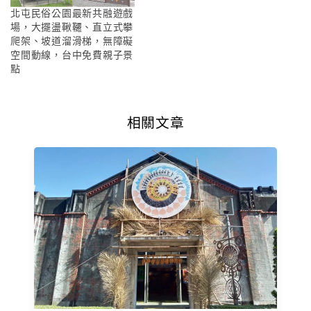
北屯民俗公園最新共融遊戲
場，大擺盪鞦韆、直立式攀
爬架、坡道溜滑梯，無障礙
空間動線，台中免費親子景
點
相關文章