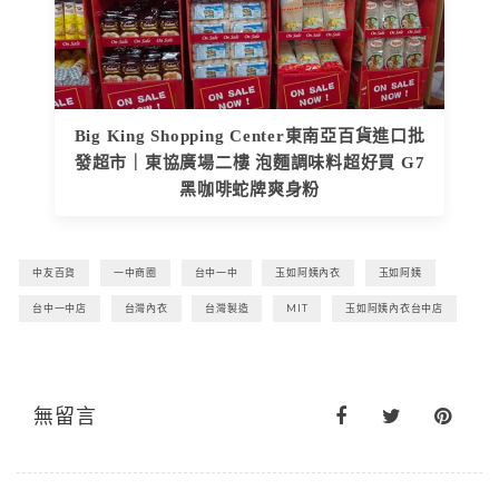
Big King Shopping Center東南亞百貨進口批
發超市｜東協廣場二樓 泡麵調味料超好買 G7
黑咖啡蛇牌爽身粉
中友百貨
一中商圈
台中一中
玉如阿姨內衣
玉如阿姨
台中一中店
台灣內衣
台灣製造
MIT
玉如阿姨內衣台中店
無留言