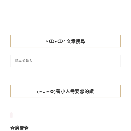
^ↀᴥↀ^文章搜尋
(≖ᴗ≖✿)養小人需要您的讚
✿廣告✿