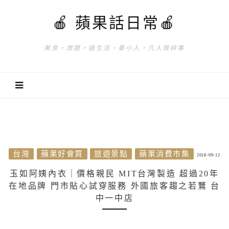
🍎 蘋果話日常🍎
美食。旅遊。過生活。養小人。凡人瑣碎事
台灣
蘋果好會買
旅遊景點
蘋果消費市集
2018-09-12
玉如阿姨內衣｜價格親民 MIT台灣製造 超過20年
在地品牌 門市貼心試穿服務 外國旅客趨之若鶩 台
中一中店