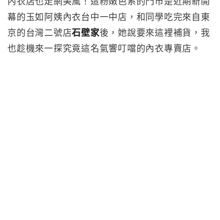
內衣店也走網美風！這粉嫩色系的門市是近期新開
幕的玉如阿姨內衣台中一中店，和同學吃完來自東
京的台灣二號店
石壁家
後，她說要來這裡補貨，我
也趁機來一探究竟這名氣響叮噹的內衣專賣店。