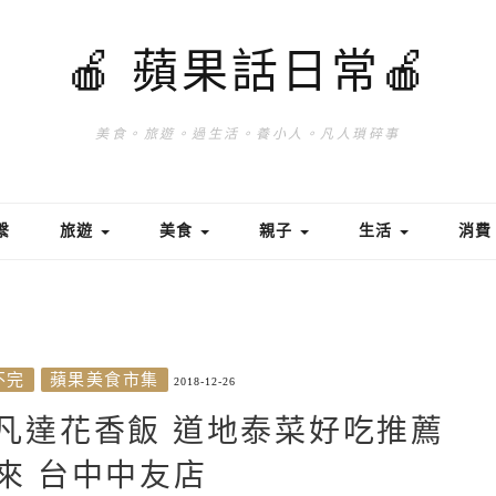
🍎 蘋果話日常🍎
美食。旅遊。過生活。養小人。凡人瑣碎事
繫
旅遊
美食
親子
生活
消
不完
蘋果美食市集
2018-12-26
阿凡達花香飯 道地泰菜好吃推薦
來 台中中友店