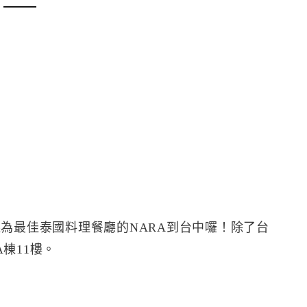
誌讀者票選為最佳泰國料理餐廳的NARA到台中囉！除了台
棟11樓。