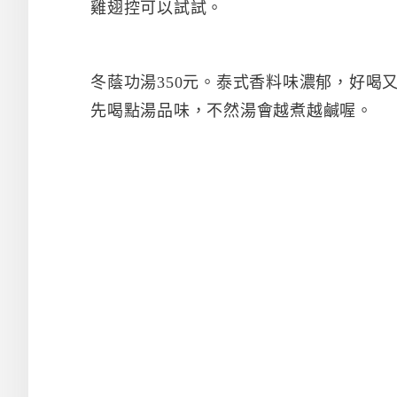
雞翅控可以試試。
冬蔭功湯350元。泰式香料味濃郁，好喝
先喝點湯品味，不然湯會越煮越鹹喔。