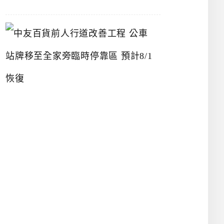
中
友
百
貨
前
人
行
道
改
善
工
程
公
車
站
牌
移
至
全
家
旁
臨