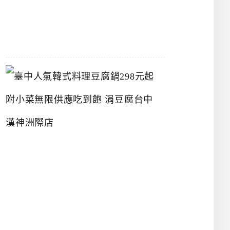
07-
26
臺
中
人
氣
韓
式
料
理
豆
腐
鍋
2
9
8
元
起
附
小