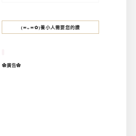
(≖ᴗ≖✿)養小人需要您的讚
✿廣告✿