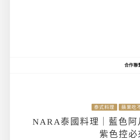
合作聯
泰式料理
蘋果吃
NARA泰國料理｜藍色
紫色控必