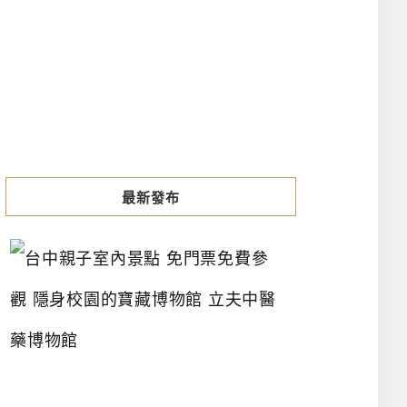
最新發布
台
中
親
子
室
內
景
點
免
門