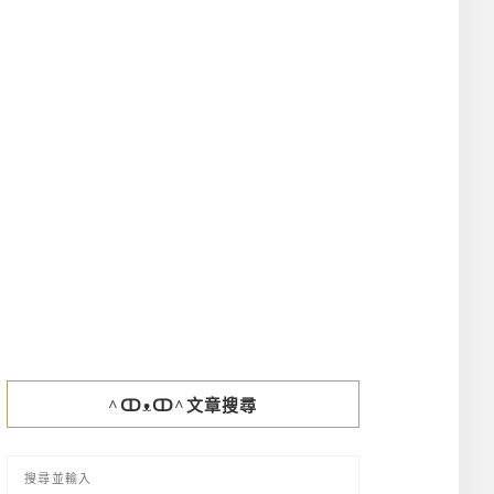
^ↀᴥↀ^文章搜尋