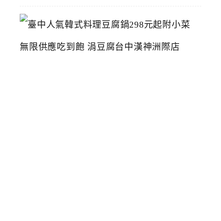
臺
中
人
氣
韓
式
料
理
豆
腐
鍋
2
9
8
元
起
附
小
菜
無
限
供
應