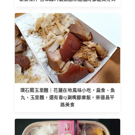
璞石閣玉里麵｜花蓮在地風味小吃，扁食、魚
丸、玉里麵，還有香Q涮嘴腳庫飯，崇德昌平
路美食