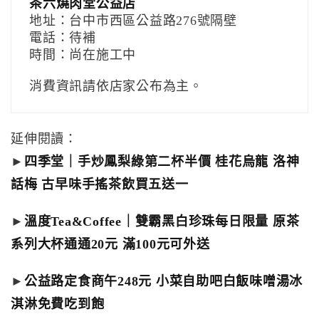
茶六燒肉堂公益店
地址：台中市西區公益路276號隔壁
電話：待補
時間：尚在施工中
消費資訊請依店家公布為主。
延伸閱讀：
►
四季堂｜手炒鳳梨綠第二杯半價 桂花烏龍 洛神
話梅 古早味手搖茶飲買五送一
►
溫度Tea&Coffee｜雙霸黑白珍珠每日限量 原茶
系列大杯通通20元 滿100元可外送
►
公益路定食商午248元 小菜自助吧白飯味噌湯冰
淇淋免費吃到飽