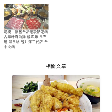
湯棧｜懷舊台語老歌陪吃鍋
古早味麻油雞 燒酒雞 昆布
鍋 蔬食鍋 輕井澤三代店 台
中火鍋
相關文章