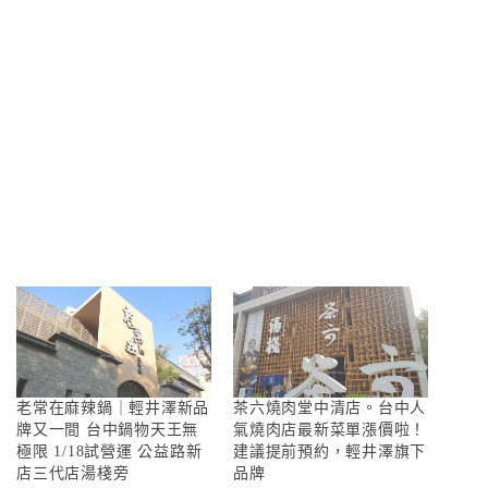
老常在麻辣鍋｜輕井澤新品
茶六燒肉堂中清店。台中人
牌又一間 台中鍋物天王無
氣燒肉店最新菜單漲價啦！
極限 1/18試營運 公益路新
建議提前預約，輕井澤旗下
店三代店湯棧旁
品牌