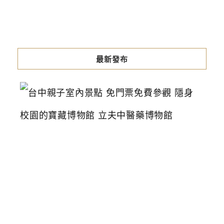
最新發布
台
中
親
子
室
內
景
點
免
門
票
免
費
參
觀
隱