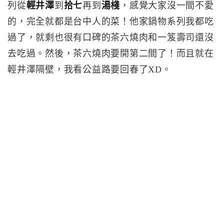
列從
輕井澤
到
拾七
再到
湯棧
，感覺大家沒一間不愛
的，完全就都是台中人的菜！他家鍋物系列我都吃
過了，就剩也很有口碑的茶六燒肉和一笈壽司還沒
去吃過。然後，茶六燒肉要開第二間了！而且就在
輕井澤隔壁，我看公益路要回春了XD。