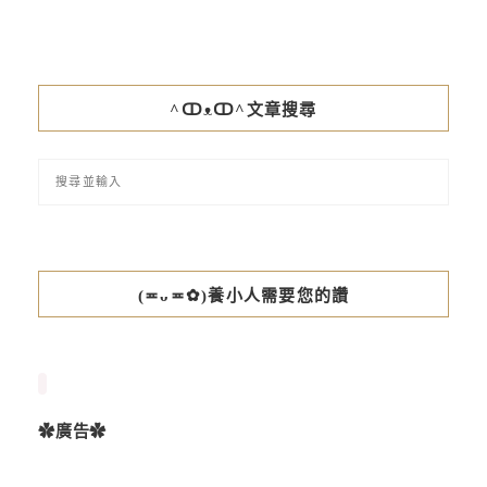
^ↀᴥↀ^文章搜尋
(≖ᴗ≖✿)養小人需要您的讚
✿廣告✿