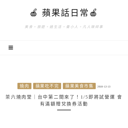
🍎 蘋果話日常🍎
美食。旅遊。過生活。養小人。凡人瑣碎事
燒肉
蘋果吃不完
蘋果美食市集
2018-12-13
茶六燒肉堂｜台中第二間來了！1/5即將試營運 會
有滿額贈兌換券活動