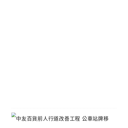
吃
到
飽
涓
豆
腐
台
中
漢
神
洲
際
店
2026-
07-
22
中
友
百