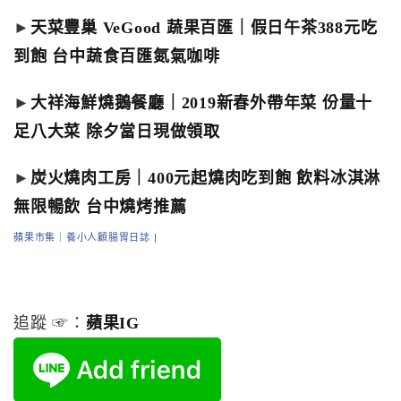
►
天菜豐巢 VeGood 蔬果百匯｜假日午茶388元吃
到飽 台中蔬食百匯氮氣咖啡
►
大祥海鮮燒鵝餐廳｜2019新春外帶年菜 份量十
足八大菜 除夕當日現做領取
►
炭火燒肉工房｜400元起燒肉吃到飽 飲料冰淇淋
無限暢飲 台中燒烤推薦
蘋果市集｜養小人顧腸胃日誌
|
追蹤 ☞：
蘋果IG