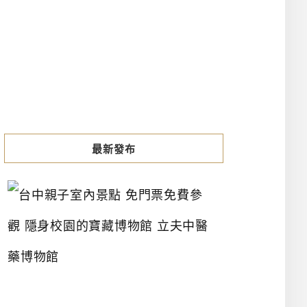
最新發布
台
中
親
子
室
內
景
點
免
門