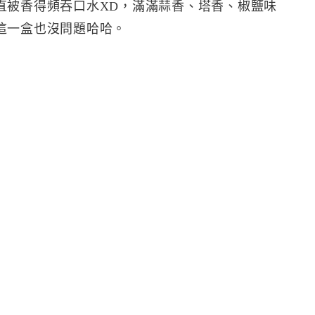
直被香得頻吞口水XD，滿滿蒜香、塔香、椒鹽味
這一盒也沒問題哈哈。