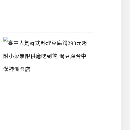
07-
26
臺
中
人
氣
韓
式
料
理
豆
腐
鍋
2
9
8
元
起
附
小