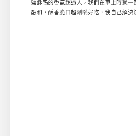
鹽酥鴨的香氣超逼人，我們在車上時就一
融和，酥香脆口超涮嘴好吃，我自己解決