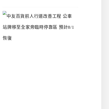
中
友
百
貨
前
人
行
道
改
善
工
程
公
車
站
牌
移
至
全
家
旁
臨