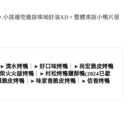
，小孩邊吃邊說唉呦好油XD。整體來說小鴨片很
►
清水烤鴨
｜►
好口味烤鴨
｜►
尚宏脆皮烤鴨
柴火火燄烤鴨
｜►
村松烤鴨鹽酥鴨(2024已歇
饌脆皮烤鴨
｜►
味家香脆皮烤鴨
｜►
佶香烤鴨