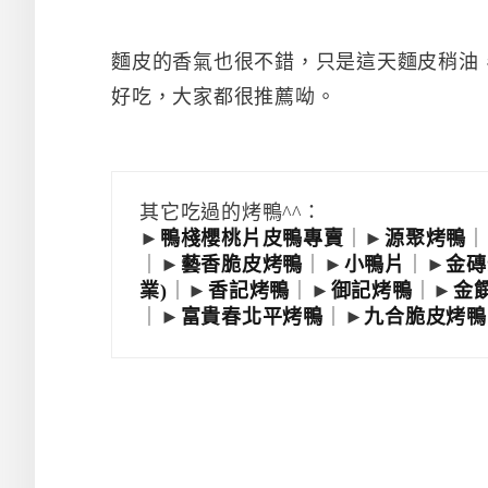
麵皮的香氣也很不錯，只是這天麵皮稍油
好吃，大家都很推薦呦。
其它吃過的烤鴨^^：
►
鴨棧櫻桃片皮鴨專賣
｜►
源聚烤鴨
｜
｜►
藝香脆皮烤鴨
｜►
小鴨片
｜►
金磚
業)
｜►
香記烤鴨
｜►
御記烤鴨
｜►
金
｜►
富貴春北平烤鴨
｜►
九合脆皮烤鴨