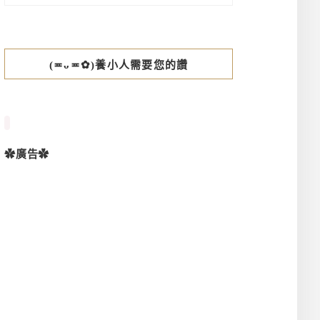
(≖ᴗ≖✿)養小人需要您的讚
✿廣告✿