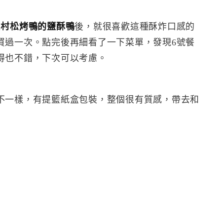
過
村松烤鴨的鹽酥鴨
後，就很喜歡這種酥炸口感的
買過一次。點完後再細看了一下菜單，發現6號餐
得也不錯，下次可以考慮。
不一樣，有提籃紙盒包裝，整個很有質感，帶去和