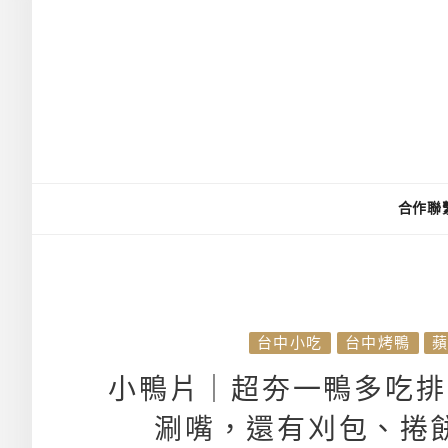
合作聯
台中小吃
台中烤鴨
小鴨片｜超夯一鴨多吃排
涮嘴，還有刈包、捲