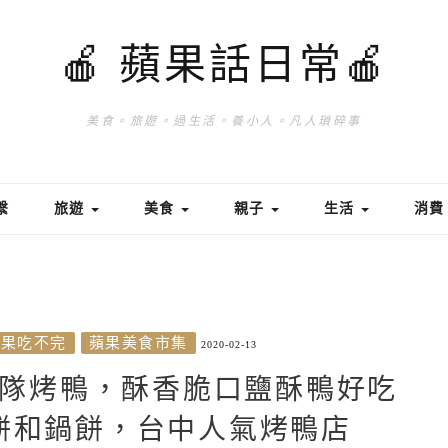
🍎 蘋果話日常🍎
美食。旅遊。過生活。養小人。凡人瑣碎事
繫
旅遊
美食
親子
生活
消
蘋果吃不完
蘋果美食市集
2020-02-13
隊烤鴨，酥香脆口鹽酥鴨好吃
餅和鍋餅，台中人氣烤鴨店