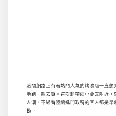
這間網路上有著熱門人氣的烤鴨店一直想
地跑一趟去買。這次趁帶兩小要去附近，
人潮，不過看陸續進門取鴨的客人都是早就預
務。