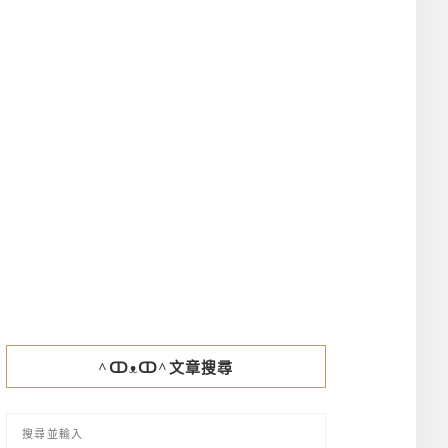
^ↀᴥↀ^文章搜尋