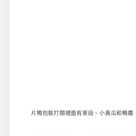
片鴨包裝打開裡面有蔥段、小黃瓜和鴨醬