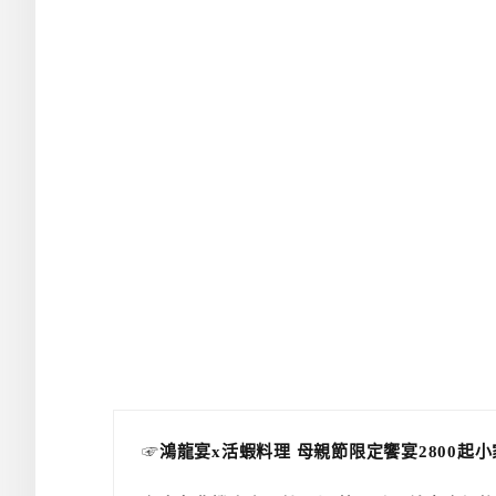
☞
鴻龍宴x活蝦料理 母親節限定饗宴2800起