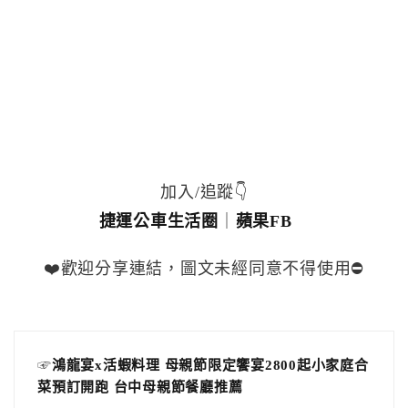
加入/追蹤👇
捷運公車生活圈
｜
蘋果FB
❤️歡迎分享連結，圖文未經同意不得使用⛔️
☞
鴻龍宴x活蝦料理 母親節限定饗宴2800起小家庭合
菜預訂開跑 台中母親節餐廳推薦