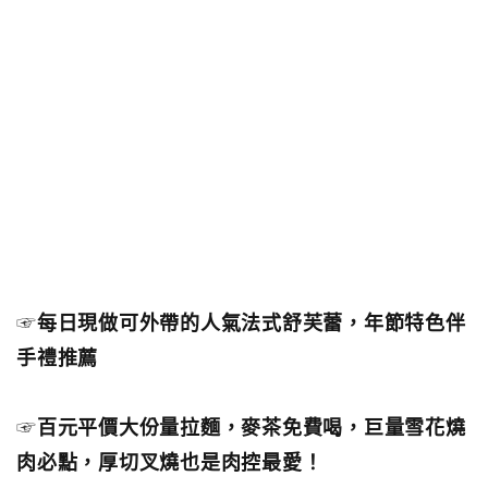
☞
每日現做可外帶的人氣法式舒芙蕾，年節特色伴
手禮推薦
☞
百元平價大份量拉麵，麥茶免費喝，巨量雪花燒
肉必點，厚切叉燒也是肉控最愛！