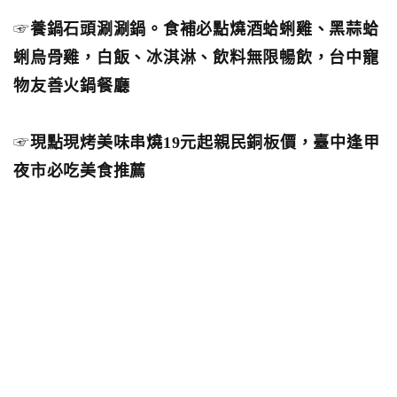
☞
養鍋石頭涮涮鍋。食補必點燒酒蛤蜊雞、黑蒜蛤
蜊烏骨雞，白飯、冰淇淋、飲料無限暢飲，台中寵
物友善火鍋餐廳
☞
現點現烤美味串燒19元起親民銅板價，臺中逢甲
夜市必吃美食推薦