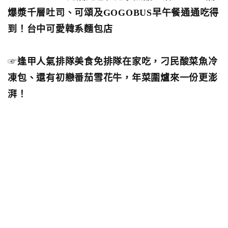
爆漿千層吐司、可頌及GOGOBUS早午餐通通吃得
到！台中可愛韓系麵包店
☞
逢甲人氣排隊美食免排隊在家吃，刁民酸菜魚冷
凍包、還有初戀番茄雪花牛，年菜圍爐來一份更澎
湃！