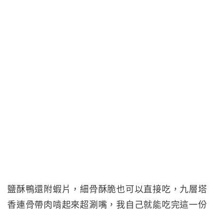
鹽酥鴨還附蝦片，細骨酥脆也可以直接吃，九層塔
香連骨帶肉啃起來超涮嘴，我自己就能吃完這一份