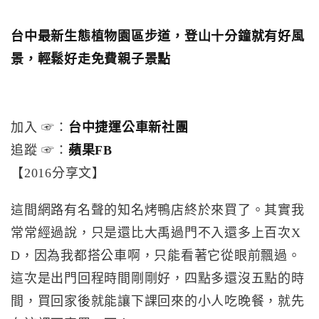
台中最新生態植物園區步道，登山十分鐘就有好風
景，輕鬆好走免費親子景點
加入 ☞：
台中捷運公車新社團
追蹤 ☞：
蘋果FB
【2016分享文】
這間網路有名聲的知名烤鴨店終於來買了。其實我
常常經過說，只是還比大禹過門不入還多上百次X
D，因為我都搭公車啊，只能看著它從眼前飄過。
這次是出門回程時間剛剛好，四點多還沒五點的時
間，買回家後就能讓下課回來的小人吃晚餐，就先