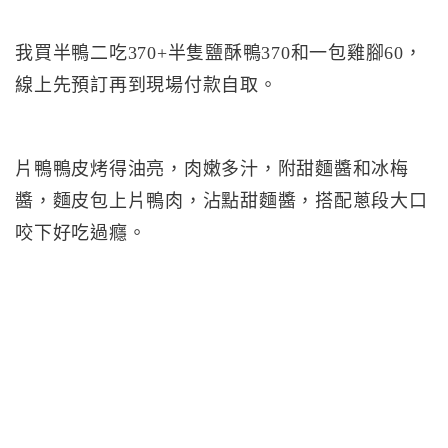
我買半鴨二吃370+半隻鹽酥鴨370和一包雞腳60，
線上先預訂再到現場付款自取。
片鴨鴨皮烤得油亮，肉嫩多汁，附甜麵醬和冰梅
醬，麵皮包上片鴨肉，沾點甜麵醬，搭配蔥段大口
咬下好吃過癮。