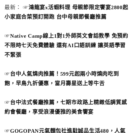
最新： ☞
鴻龍宴x活蝦料理 母親節限定饗宴2800起
小家庭合菜預訂開跑 台中母親節餐廳推薦
☞
Native Camp線上1對1外師英文會話教學 免預約
不限時七天免費體驗 還有AI口語訓練 讓英語學習
不緊張
☞
台中人氣燒肉推薦！599元起兩小時燒肉吃到
飽，早鳥九折優惠，當月壽星送上等牛舌
☞
台中法式餐廳推薦，七期市政路上精緻低調質感
約會餐廳，享受浪漫優雅的美食饗宴
☞
GOGOPAN元氣麵包社進駐誠品生活480，人氣