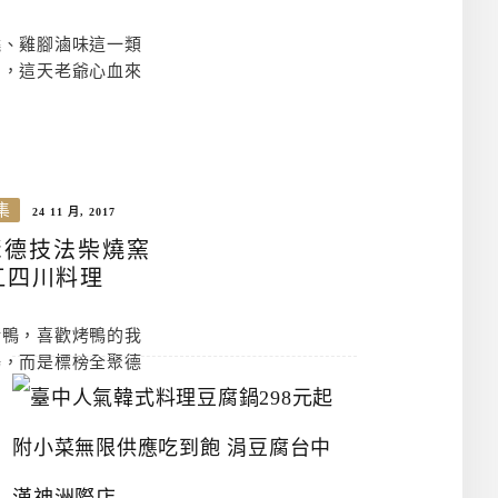
物
館
立
燒、雞腳滷味這一類
夫
了，這天老爺心血來
中
醫
藥
博
物
館
集
24 11 月, 2017
2026-
聚德技法柴燒窯
07-
江四川料理
26
烤鴨，喜歡烤鴨的我
鴨，而是標榜全聚德
臺
中
人
氣
韓
式