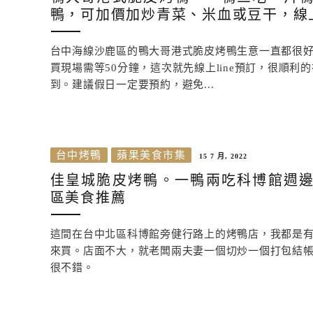
鴨，可加價加炒青菜、米血或豆干，線
台中海線沙鹿區的鴨大哥港式脆皮烤鴨生意一直都很
買現場需等50分鐘，這次就先線上line預訂，很順利
到。建議假日一定要預約，避免...
台中烤鴨
蘋果美食市集
15 7 月, 2022
佳皇城脆皮烤鴨。一鴨兩吃科博館週
區美食推薦
這間在台中北區科博館旁健行路上的烤鴨店，我都是
來買。店面不大，就老闆兩夫妻一個切炒一個打包結
很不錯。