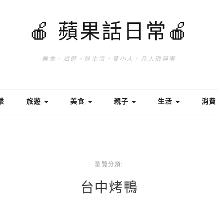
🍎 蘋果話日常🍎
美食。旅遊。過生活。養小人。凡人瑣碎事
繫
旅遊
美食
親子
生活
消
瀏覽分類:
台中烤鴨