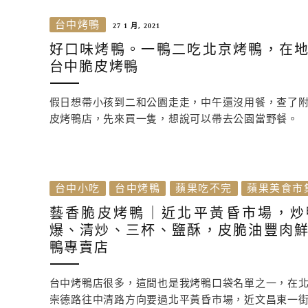
台中烤鴨
27 1 月, 2021
好口味烤鴨。一鴨二吃北京烤鴨，在
台中脆皮烤鴨
假日想帶小孩到二和公園走走，中午還沒用餐，查了
皮烤鴨店，先來買一隻，想說可以帶去公園當野餐。
台中小吃
台中烤鴨
蘋果吃不完
蘋果美食市
藝香脆皮烤鴨｜近北平黃昏市場，炒
爆、清炒、三杯、鹽酥，皮脆油豐肉
鴨專賣店
台中烤鴨店很多，這間也是我烤鴨口袋名單之一，在
崇德路往中清路方向要過北平黃昏市場，近文昌東一