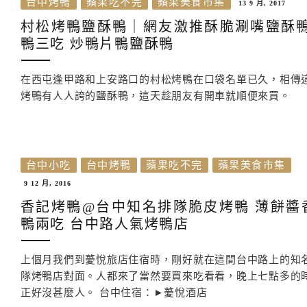
台中烤鴨
蘋果吃不完
蘋果美食市集
13 9 月, 2017
村松烤鴨鹽酥鴨｜網友激推酥脆涮嘴鹽酥鴨
鴨三吃 炒鴨片鴨鹽酥鴨
在西屯逢甲路和上安路口的村松烤鴨在口袋名單已久，相傳
烤鴨有人人誇的鹽酥鴨，這天趁朋友有開車就順便來買。
台中小吃
台中烤鴨
蘋果吃不完
蘋果美食市集
9 12 月, 2016
香記烤鴨@台中知名排隊脆皮烤鴨 薄餅醬
鴨兩吃 台中路人氣烤鴨店
上個月我們到薆悅旅店住宿時，剛好就在這間台中路上的知
隊烤鴨店對面。人都來了當然要買來吃看看，晚上七點多的
正好沒甚麼人。 台中住宿：►薆悅酒店