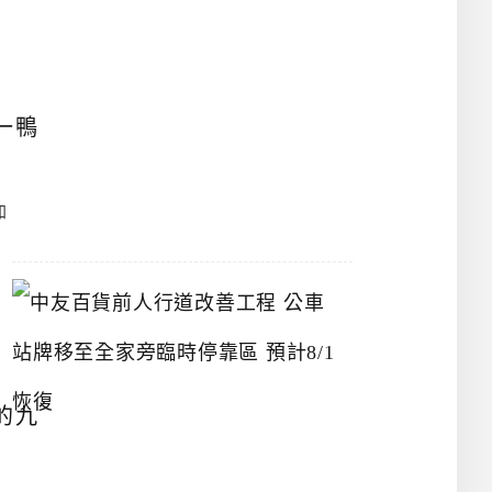
漢
神
洲
際
店
一鴨
2026-
07-
加
22
中
友
百
貨
前
人
行
的九
道
改
善
工