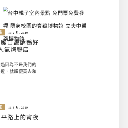
台
中
親
子
室
集
13 2 月, 2020
內
景
香脆口鹽酥鴨好
點
人氣烤鴨店
免
門
票
不過因為不是我們的
免
附近，就順便買去和
費
參
觀
隱
身
校
園
集
的
11 6 月, 2019
寶
昌平路上的宵夜
藏
博