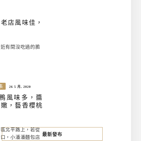
地老店風味佳，
附近有間沒吃過的脆
集
26 5 月, 2020
鴨風味多，醬
鮮嫩，藝香櫻桃
北區北平路上，若從
最新發布
街口，小潘潘麵包店