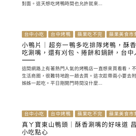
對面。這天想吃烤鴨時間也允許就來...
台中小吃
台中烤鴨
蘋果吃不完
蘋果美食市
小鴨片｜超夯一鴨多吃排隊烤鴨，酥
吃涮嘴，還有刈包、捲餅和鍋餅，台中
這間網路上有著熱門人氣的烤鴨店一直想來買看看，
生活商圈，很難特地跑一趟去買。這次趁帶兩小要去
姊姊一起吃。平日剛開門時間沒什麼...
台中小吃
台中烤鴨
蘋果吃不完
蘋果美食市
真ㄚ寶東山鴨頭｜酥香涮嘴的好味道 
小吃點心