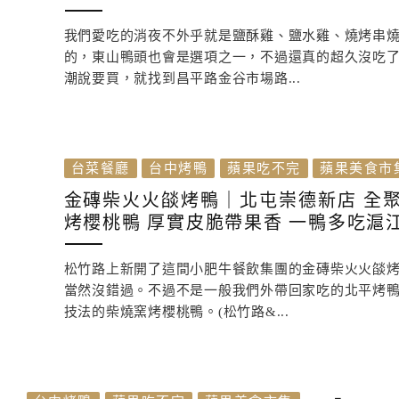
我們愛吃的消夜不外乎就是鹽酥雞、鹽水雞、燒烤串
的，東山鴨頭也會是選項之一，不過還真的超久沒吃
潮說要買，就找到昌平路金谷市場路...
台菜餐廳
台中烤鴨
蘋果吃不完
蘋果美食市
金磚柴火火燄烤鴨｜北屯崇德新店 全
烤櫻桃鴨 厚實皮脆帶果香 一鴨多吃滬
松竹路上新開了這間小肥牛餐飲集團的金磚柴火火燄
當然沒錯過。不過不是一般我們外帶回家吃的北平烤
技法的柴燒窯烤櫻桃鴨。(松竹路&...