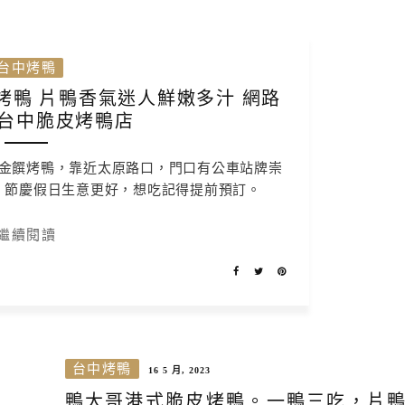
台中烤鴨
烤鴨 片鴨香氣迷人鮮嫩多汁 網路
台中脆皮烤鴨店
金饌烤鴨，靠近太原路口，門口有公車站牌崇
，節慶假日生意更好，想吃記得提前預訂。
繼續閱讀
台中烤鴨
16 5 月, 2023
鴨大哥港式脆皮烤鴨。一鴨三吃，片