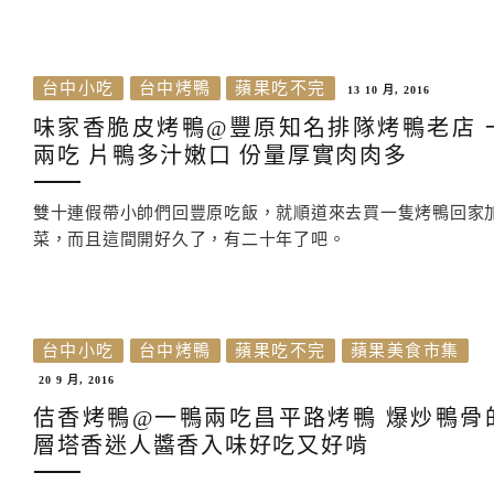
台中小吃
台中烤鴨
蘋果吃不完
13 10 月, 2016
味家香脆皮烤鴨@豐原知名排隊烤鴨老店 
兩吃 片鴨多汁嫩口 份量厚實肉肉多
雙十連假帶小帥們回豐原吃飯，就順道來去買一隻烤鴨回家
菜，而且這間開好久了，有二十年了吧。
台中小吃
台中烤鴨
蘋果吃不完
蘋果美食市集
20 9 月, 2016
佶香烤鴨@一鴨兩吃昌平路烤鴨 爆炒鴨骨
層塔香迷人醬香入味好吃又好啃