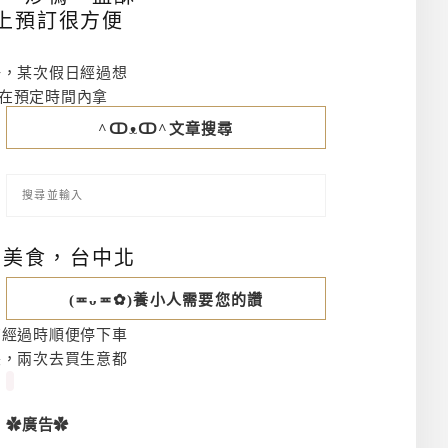
上預訂很方便
好，某次假日經過想
的在預定時間內拿
^ↀᴥↀ^文章搜尋
邊美食，台中北
(≖ᴗ≖✿)養小人需要您的讚
有經過時順便停下車
帳，兩次去買生意都
✿廣告✿