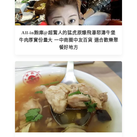
All-in飽庫@超驚人的猛虎原爆飛瀑怒濤牛堡
牛肉厚實份量大 一中商圈中友百貨 適合歡樂聚
餐好地方