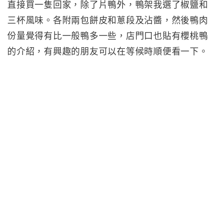
直接買一隻回家，除了片鴨外，鴨架我選了椒鹽和
三杯風味。各附兩包餅皮和蔥段及沾醬，然後鴨肉
份量覺得有比一般鴨多一些，店門口也貼有櫻桃鴨
的介紹，有興趣的朋友可以在等候時順便看一下。