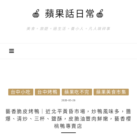
🍎 蘋果話日常🍎
美食。旅遊。過生活。養小人。凡人瑣碎事
台中小吃
台中烤鴨
蘋果吃不完
蘋果美食市集
2020-05-26
藝香脆皮烤鴨｜近北平黃昏市場，炒鴨風味多，醬
爆、清炒、三杯、鹽酥，皮脆油豐肉鮮嫩，藝香櫻
桃鴨專賣店