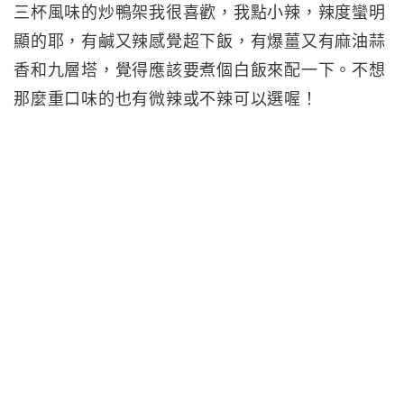
三杯風味的炒鴨架我很喜歡，我點小辣，辣度蠻明
顯的耶，有鹹又辣感覺超下飯，有爆薑又有麻油蒜
香和九層塔，覺得應該要煮個白飯來配一下。不想
那麼重口味的也有微辣或不辣可以選喔！