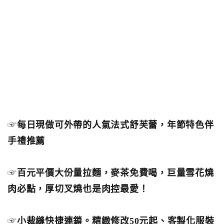
☞
每日現做可外帶的人氣法式舒芙蕾，年節特色伴
手禮推薦
☞
百元平價大份量拉麵，麥茶免費喝，巨量雪花燒
肉必點，厚切叉燒也是肉控最愛！
☞
小裁縫快捷連鎖。精緻修改50元起、客製化服裝