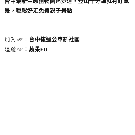
台中最新生態植物園區步道，登山十分鐘就有好風
景，輕鬆好走免費親子景點
加入 ☞：
台中捷運公車新社團
追蹤 ☞：
蘋果FB