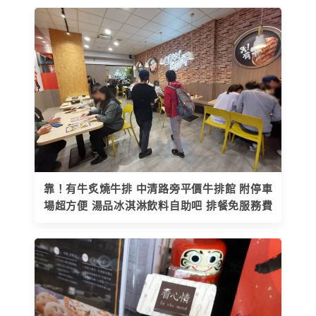
靠！有牛炙燒牛排 中清路旁平價牛排館 附停車
場超方便 湯品冰淇淋飲料自助吧 排餐免服務費