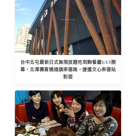
台中北屯最新日式無限放題吃到飽餐廳1/13開
幕，北澤壽喜燒插旗崇德路，捷運文心崇德站
對面