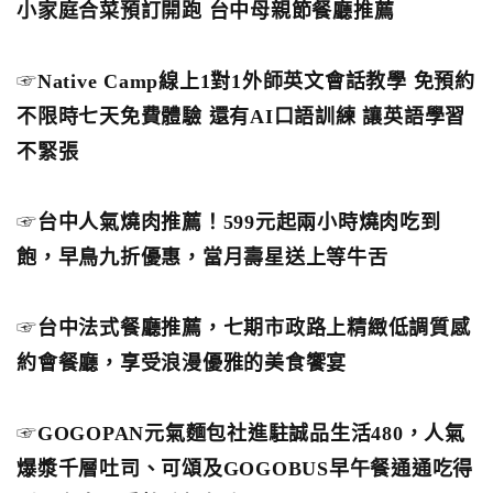
小家庭合菜預訂開跑 台中母親節餐廳推薦
☞
Native Camp線上1對1外師英文會話教學 免預約
不限時七天免費體驗 還有AI口語訓練 讓英語學習
不緊張
☞
台中人氣燒肉推薦！599元起兩小時燒肉吃到
飽，早鳥九折優惠，當月壽星送上等牛舌
☞
台中法式餐廳推薦，七期市政路上精緻低調質感
約會餐廳，享受浪漫優雅的美食饗宴
☞
GOGOPAN元氣麵包社進駐誠品生活480，人氣
爆漿千層吐司、可頌及GOGOBUS早午餐通通吃得