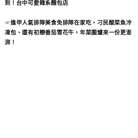
到！台中可愛韓系麵包店
☞
逢甲人氣排隊美食免排隊在家吃，刁民酸菜魚冷
凍包、還有初戀番茄雪花牛，年菜圍爐來一份更澎
湃！