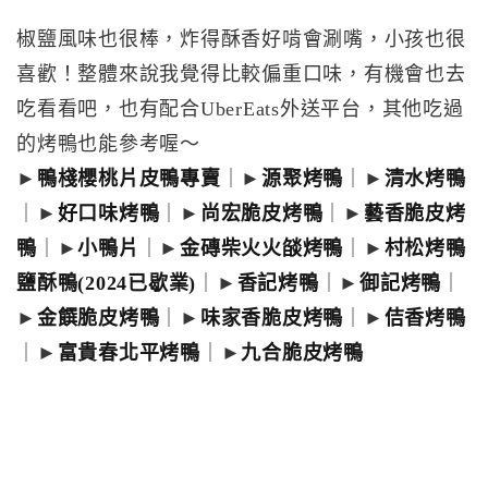
椒鹽風味也很棒，炸得酥香好啃會涮嘴，小孩也很
喜歡！整體來說我覺得比較偏重口味，有機會也去
吃看看吧，也有配合UberEats外送平台，其他吃過
的烤鴨也能參考喔～
►
鴨棧櫻桃片皮鴨專賣
｜►
源聚烤鴨
｜►
清水烤鴨
｜►
好口味烤鴨
｜►
尚宏脆皮烤鴨
｜►
藝香脆皮烤
鴨
｜►
小鴨片
｜►
金磚柴火火燄烤鴨
｜►
村松烤鴨
鹽酥鴨(2024已歇業)
｜►
香記烤鴨
｜►
御記烤鴨
｜
►
金饌脆皮烤鴨
｜►
味家香脆皮烤鴨
｜►
佶香烤鴨
｜►
富貴春北平烤鴨
｜►
九合脆皮烤鴨