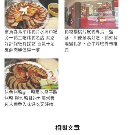
富貴春北平烤鴨@水湳市場
鴨棧櫻桃片皮鴨專賣。鹽
旁一鴨三吃烤鴨名店 網路
酥、川辣涮嘴好吃，鴨架料
好評報紙有採訪 香氣十足
理變化多，台中烤鴨外帶推
皮酥肉鮮值得一嚐
薦
佶香烤鴨@一鴨兩吃昌平路
烤鴨 爆炒鴨骨的九層塔香
迷人醬香入味好吃又好啃
相關文章