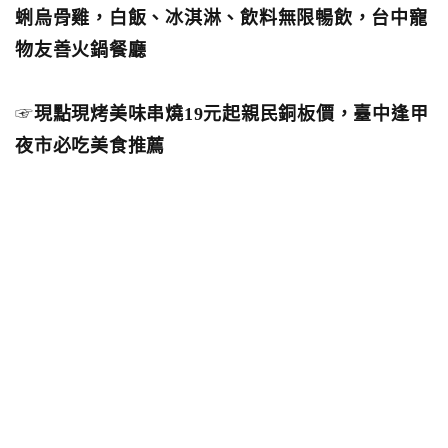
蜊烏骨雞，白飯、冰淇淋、飲料無限暢飲，台中寵
物友善火鍋餐廳
☞
現點現烤美味串燒19元起親民銅板價，臺中逢甲
夜市必吃美食推薦