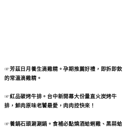
☞
芳茲日月養生滴雞精。孕期推薦好禮，即拆即飲
的常溫滴雞精。
☞
紅品碳烤牛排。台中新開幕大份量直火炭烤牛
排，鮮肉原味老饕最愛，肉肉控快來！
☞
養鍋石頭涮涮鍋。食補必點燒酒蛤蜊雞、黑蒜蛤