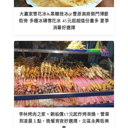
大贏家雪花冰&黑糖挫冰@豐原高商側門博愛
街旁 多種冰磚雪花冰 45元起超值份量多 夏季
消暑好選擇
李林烤肉之家。銅板價17元起炸烤串燒，營業
到凌晨１點，晚餐宵夜好選擇，北區永興街美
食