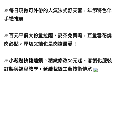
☞
每日現做可外帶的人氣法式舒芙蕾，年節特色伴
手禮推薦
☞
百元平價大份量拉麵，麥茶免費喝，巨量雪花燒
肉必點，厚切叉燒也是肉控最愛！
☞
小裁縫快捷連鎖。精緻修改50元起、客製化服裝
訂製與課程教學，延續裁縫工藝技術傳承