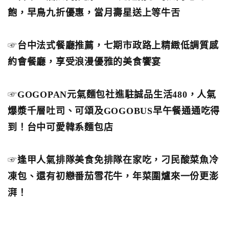
飽，早鳥九折優惠，當月壽星送上等牛舌
☞
台中法式餐廳推薦，七期市政路上精緻低調質感
約會餐廳，享受浪漫優雅的美食饗宴
☞
GOGOPAN元氣麵包社進駐誠品生活480，人氣
爆漿千層吐司、可頌及GOGOBUS早午餐通通吃得
到！台中可愛韓系麵包店
☞
逢甲人氣排隊美食免排隊在家吃，刁民酸菜魚冷
凍包、還有初戀番茄雪花牛，年菜圍爐來一份更澎
湃！