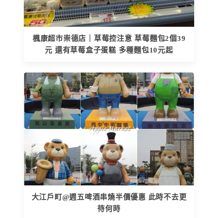
楓康超市崇德店｜草莓控注意 草莓麵包2個39
元 還有草莓盒子蛋糕 多種麵包10元起
大江戶町@週五啤酒串燒半價優惠 此時不去更
待何時