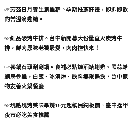
☞
芳茲日月養生滴雞精。孕期推薦好禮，即拆即飲
的常溫滴雞精。
☞
紅品碳烤牛排。台中新開幕大份量直火炭烤牛
排，鮮肉原味老饕最愛，肉肉控快來！
☞
養鍋石頭涮涮鍋。食補必點燒酒蛤蜊雞、黑蒜蛤
蜊烏骨雞，白飯、冰淇淋、飲料無限暢飲，台中寵
物友善火鍋餐廳
☞
現點現烤美味串燒19元起親民銅板價，臺中逢甲
夜市必吃美食推薦