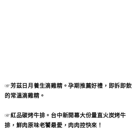
☞
芳茲日月養生滴雞精。孕期推薦好禮，即拆即飲
的常溫滴雞精。
☞
紅品碳烤牛排。台中新開幕大份量直火炭烤牛
排，鮮肉原味老饕最愛，肉肉控快來！