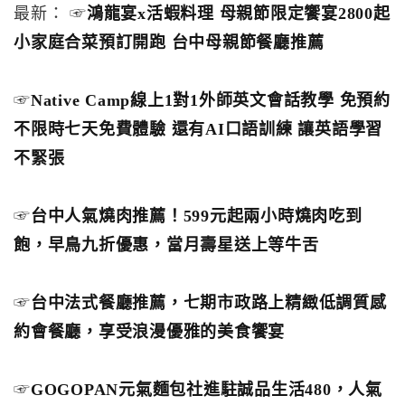
最新： ☞
鴻龍宴x活蝦料理 母親節限定饗宴2800起
小家庭合菜預訂開跑 台中母親節餐廳推薦
☞
Native Camp線上1對1外師英文會話教學 免預約
不限時七天免費體驗 還有AI口語訓練 讓英語學習
不緊張
☞
台中人氣燒肉推薦！599元起兩小時燒肉吃到
飽，早鳥九折優惠，當月壽星送上等牛舌
☞
台中法式餐廳推薦，七期市政路上精緻低調質感
約會餐廳，享受浪漫優雅的美食饗宴
☞
GOGOPAN元氣麵包社進駐誠品生活480，人氣