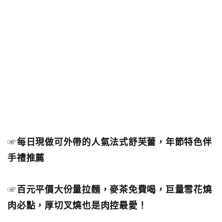
☞
每日現做可外帶的人氣法式舒芙蕾，年節特色伴
手禮推薦
☞
百元平價大份量拉麵，麥茶免費喝，巨量雪花燒
肉必點，厚切叉燒也是肉控最愛！