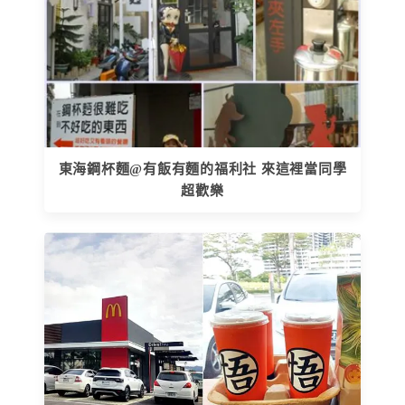
東海鋼杯麵@有飯有麵的福利社 來這裡當同學
超歡樂