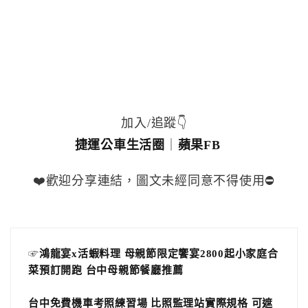
加入/追蹤👇
捷運公車生活圈
｜
蘋果FB
❤️歡迎分享連結，圖文未經同意不得使用⛔️
☞
鴻龍宴x活蝦料理 母親節限定饗宴2800起小家庭合
菜預訂開跑 台中母親節餐廳推薦
台中免費機車考照練習場 比照監理站實際規格 可遮