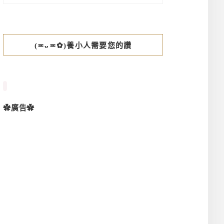
(≖ᴗ≖✿)養小人需要您的讚
✿廣告✿