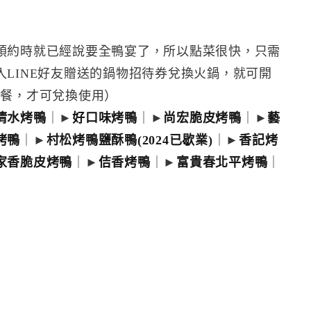
預約時就已經說要全鴨宴了，所以點菜很快，只需
LINE好友贈送的鍋物招待券兌換火鍋，就可開
用餐，才可兌換使用）
清水烤鴨
｜►
好口味烤鴨
｜►
尚宏脆皮烤鴨
｜►
藝
烤鴨
｜►
村松烤鴨鹽酥鴨(2024已歇業)
｜►
香記烤
家香脆皮烤鴨
｜►
佶香烤鴨
｜►
富貴春北平烤鴨
｜