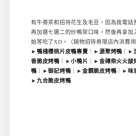
有牛蒡茶和招待花生及毛豆，因為我電話
再加選七選二的炒鴨架口味，然後再拿加入
始等吃了XD。（鍋物招待券限店內消費
►
鴨棧櫻桃片皮鴨專賣
｜►
源聚烤鴨
｜►
香脆皮烤鴨
｜►
小鴨片
｜►
金磚柴火火燄
鴨
｜►
御記烤鴨
｜►
金饌脆皮烤鴨
｜►
味
►
九合脆皮烤鴨