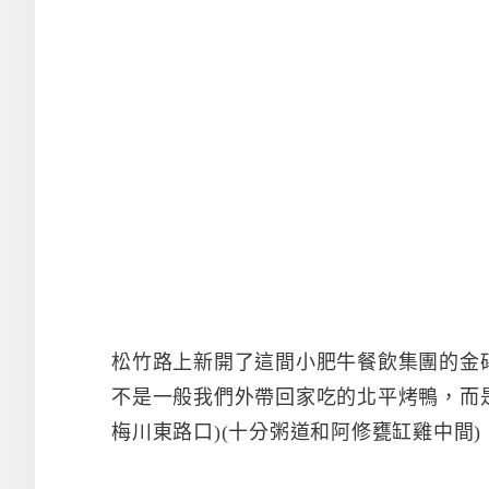
松竹路上新開了這間小肥牛餐飲集團的金
不是一般我們外帶回家吃的北平烤鴨，而
梅川東路口)(十分粥道和阿修甕缸雞中間)