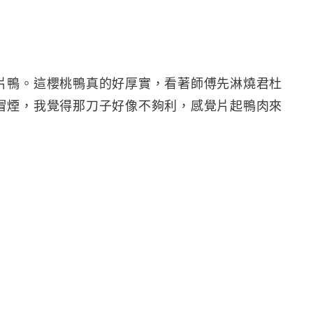
片鴨。這櫻桃鴨真的好厚實，看著師傅先淋燒君杜
冒煙，我覺得那刀子好像不夠利，感覺片起鴨肉來