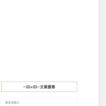
^ↀᴥↀ^文章搜尋