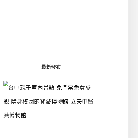
最新發布
台
中
親
子
室
內
景
點
免
門