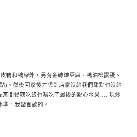
桃片皮鴨和鴨架外，另有金磚燒豆腐、鴨油松露蛋、
點)。然後回家後才想到店家沒給我們甜點也沒給
去某間餐廳吃飯也漏吃了最後的點心水果…..現炒
水準，我蠻喜歡的。