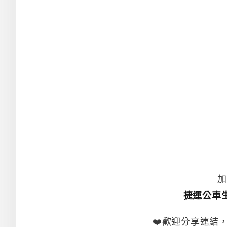
加
捷運公車
❤️歡迎分享連結