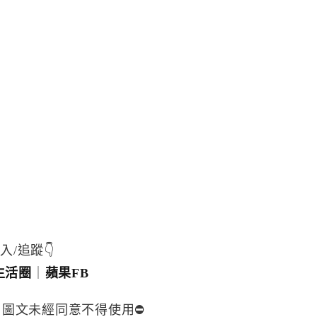
入/追蹤👇
生活圈
｜
蘋果FB
，圖文未經同意不得使用⛔️