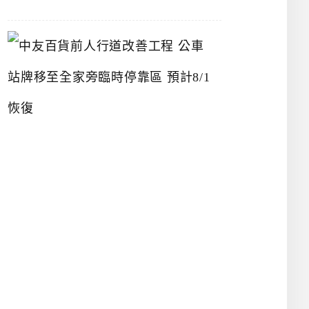
中
友
百
貨
前
人
行
道
改
善
工
程
公
車
站
牌
移
至
全
家
旁
臨