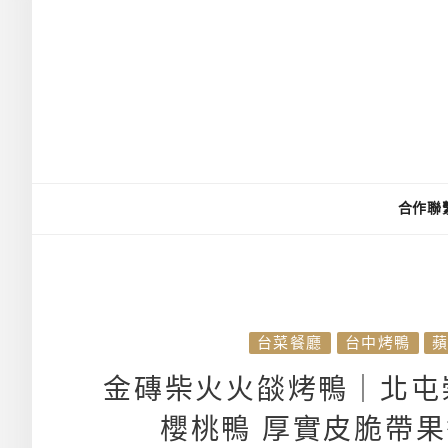
合作聯
台菜餐廳
台中烤鴨
金磚柴火火燄烤鴨｜北屯
櫻桃鴨 厚實皮脆帶