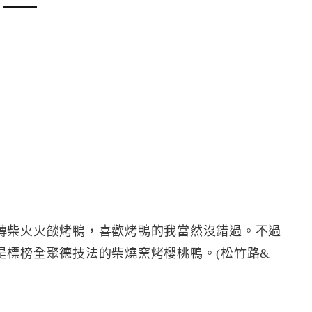
磚柴火火燄烤鴨，喜歡烤鴨的我當然沒錯過。不過
是標榜全聚德技法的柴燒窯烤櫻桃鴨。(松竹路&