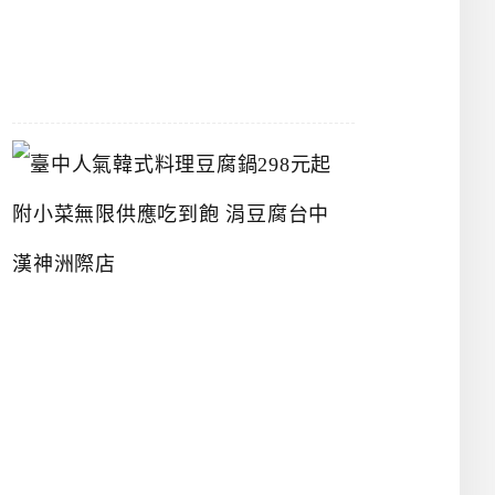
07-
26
臺
中
人
氣
韓
式
料
理
豆
腐
鍋
2
9
8
元
起
附
小