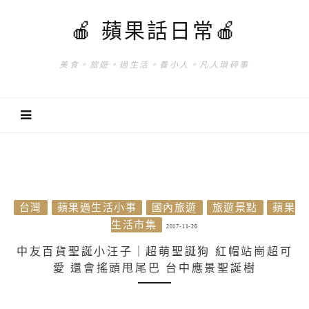
🍎 蘋果話日常🍎
美食。旅遊。過生活。養小人。凡人瑣碎事
台灣
蘋果過生活小事
國內旅遊
旅遊景點
蘋果
生活市集
2017-11-26
中友百貨聖誕小汪子｜超萌聖誕狗 紅帽站崗超可
愛 還會搖頭甩尾巴 台中應景聖誕樹