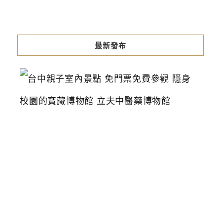
最新發布
台
中
親
子
室
內
景
點
免
門
票
免
費
參
觀
隱
身