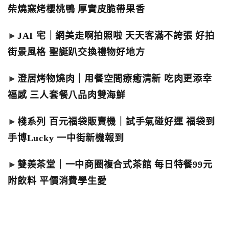
柴燒窯烤櫻桃鴨 厚實皮脆帶果香
►
JAI 宅｜網美走啊拍照啦 天天客滿不誇張 好拍
街景風格 聖誕趴交換禮物好地方
►
澄居烤物燒肉｜用餐空間療癒清新 吃肉更添幸
福感 三人套餐八品肉雙海鮮
►
棧系列 百元福袋販賣機｜試手氣碰好運 福袋到
手博Lucky 一中街新機報到
►
雙羨茶堂｜一中商圈複合式茶館 每日特餐99元
附飲料 平價消費學生愛