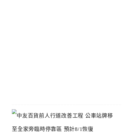
飽
涓
豆
腐
台
中
漢
神
洲
際
店
2026-
07-
22
中
友
百
貨