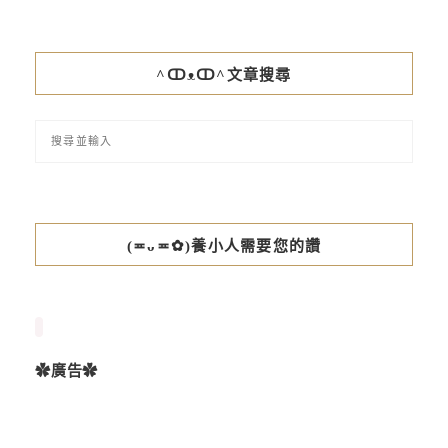
^ↀᴥↀ^文章搜尋
(≖ᴗ≖✿)養小人需要您的讚
✿廣告✿