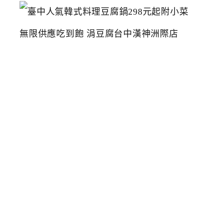
臺
中
人
氣
韓
式
料
理
豆
腐
鍋
2
9
8
元
起
附
小
菜
無
限
供
應
吃
到