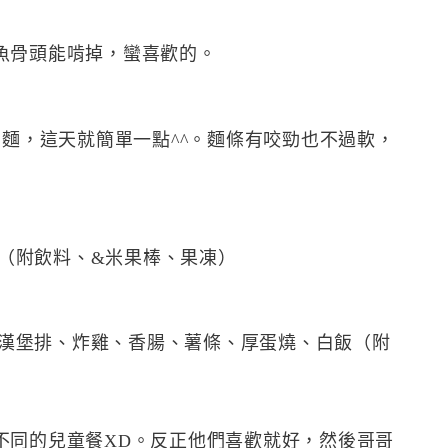
魚骨頭能啃掉，蠻喜歡的。
的麵，這天就簡單一點^^。麵條有咬勁也不過軟，
。（附飲料、&米果棒、果凍）
。小漢堡排、炸雞、香腸、薯條、厚蛋燒、白飯（附
不同的兒童餐XD。反正他們喜歡就好，然後哥哥