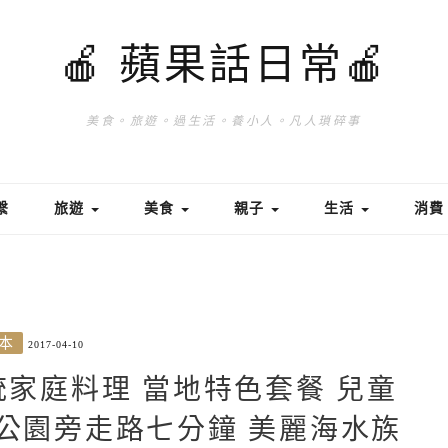
🍎 蘋果話日常🍎
美食。旅遊。過生活。養小人。凡人瑣碎事
繫
旅遊
美食
親子
生活
消
本
2017-04-10
傳統家庭料理 當地特色套餐 兒童
博公園旁走路七分鐘 美麗海水族