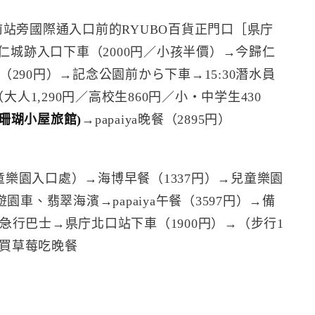
廳前站旁國際通入口前的RYUBO百貨正門口［県庁
今歸仁城跡入口下車（2000円／小孩半價）→今歸仁
（290円）→記念公園前から下車→15:30潛水員
（大人1,290円／高校生860円／小・中学生430
拉烏密珊瑚小屋旅館)
→papaiya晚餐（2895円）
童樂園入口處）→海博早餐（1337円）→兒童樂園
、翡翠海濱→papaiya午餐（3597円）→備
搭急行巴士→県庁北口站下車（1900円）→（步行1
買草莓吃晚餐