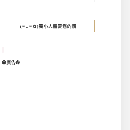
(≖ᴗ≖✿)養小人需要您的讚
✿廣告✿