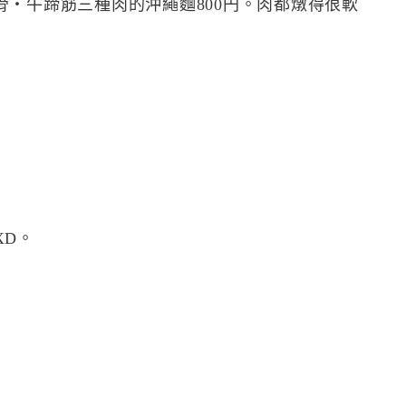
・牛蹄筋三種肉的沖繩麵800円。肉都燉得很軟
XD。