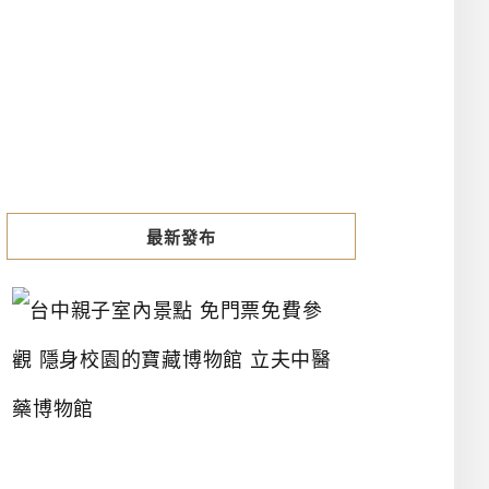
最新發布
台
中
親
子
室
內
景
點
免
門