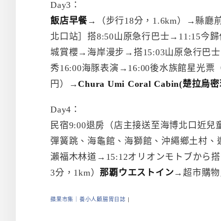
Day3：
飯店早餐
→（步行18分，1.6km）→縣
北口站］搭8:50山原急行巴士→11:15
城賞櫻→海岸漫步→搭15:03山原急行巴士
秀16:00海豚表演→16:00後水族館星光票
円）→
Chura Umi Coral Cabin(楚
Day4：
民宿9:00退房（店主接送至海博北口近兒
彈簧跳、海龜館、海獅館、沖繩鄉土村、遊園車
瀨福木林道→15:12オリオンモトブから
3分，1km）
那覇ウエストイン
→超市購物
蘋果市集｜養小人顧腸胃日誌
|