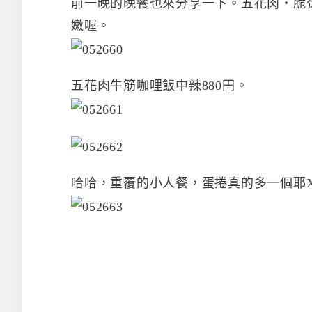
前一晚的晚餐也來分享一下。五花肉・脆骨
嫩喔。
五花肉牛筋咖哩飯中辣880円。
哈哈，重覆的小人餐，蛋捲真的多一個耶