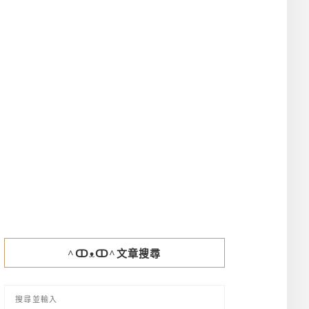
^ↀᴥↀ^文章搜尋