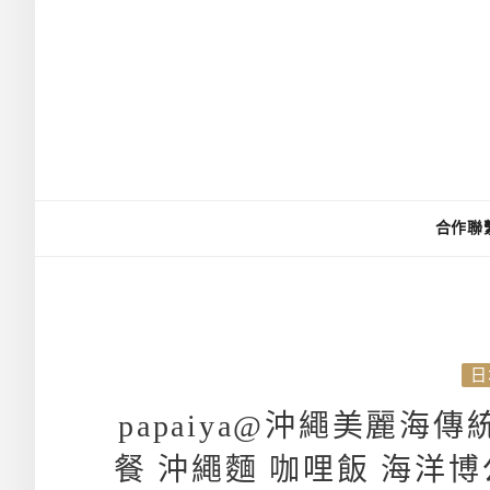
合作聯
日
papaiya@沖繩美麗海
餐 沖繩麵 咖哩飯 海洋