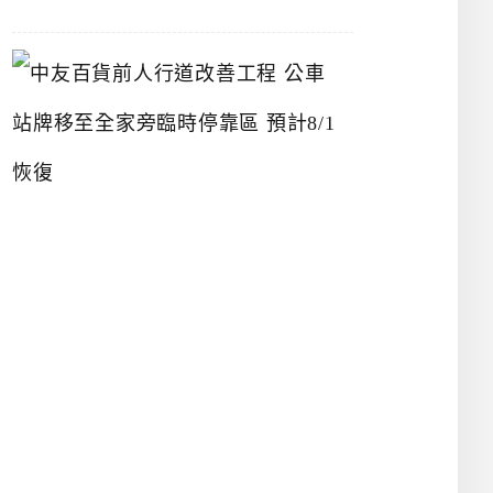
中
友
百
貨
前
人
行
道
改
善
工
程
公
車
站
牌
移
至
全
家
旁
臨