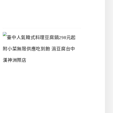
07-
26
臺
中
人
氣
韓
式
料
理
豆
腐
鍋
2
9
8
元
起
附
小