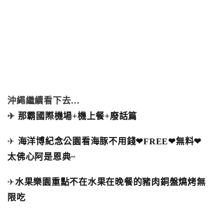
沖繩繼續看下去…
✈
那霸國際機場+機上餐+廢話篇
✈
海洋博紀念公園看海豚不用錢❤FREE❤無料❤
太佛心阿是恩典~
✈
水果樂園重點不在水果在晚餐的豬肉銅盤燒烤無
限吃