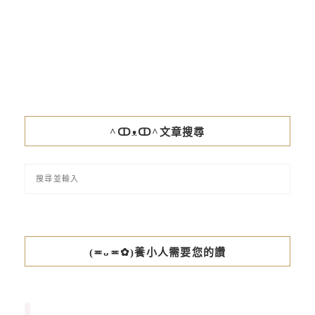
^ↀᴥↀ^文章搜尋
(≖ᴗ≖✿)養小人需要您的讚