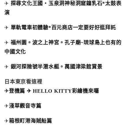
✈
探尋文化王國‧玉泉洞神秘洞窟鐘乳石*太鼓表
演
✈
單軌電車初體驗*百元商店一定要好好逛拜託
✈
福州園。波之上神宮。孔子廟~琉球島上也有的
中國文化
✈
銀河探險號半潛水艇。萬國津梁館賞景
日本東京看這裡
✈
登機篇 ✈ HELLO KITTY彩繪機來囉
✈
淺草觀音寺篇
✈
箱根町港海賊船篇