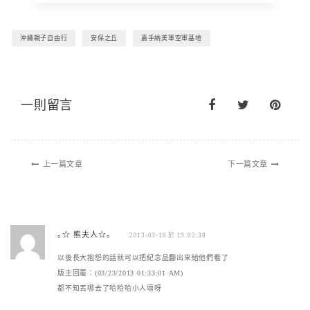
沖繩親子自由行
安保之丘
嘉手納美軍空軍基地
一則留言
上一篇文章
下一篇文章
｡☆ 熊夫人☆｡
2013-03-16 於 19:02:38
以後長大抱怨的話就可以把紀念品翻出來給他們看了
版主回覆：(03/23/2013 01:33:01 AM)
都不知丟哪去了哈哈哈小人壞呀