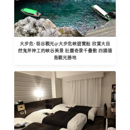
大步危･祖谷觀光@大步危峽遊覽船 欣賞大自
然鬼斧神工的峽谷美景 壯麗奇景千疊敷 四國德
島觀光勝地