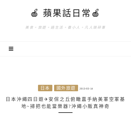
🍎 蘋果話日常🍎
美食。旅遊。過生活。養小人。凡人瑣碎事
日本
國外旅遊
2013-03-14
日本沖繩四日遊✈安保之丘俯瞰嘉手納美軍空軍基
地~掃把也能當樂器?沖繩小販真神奇