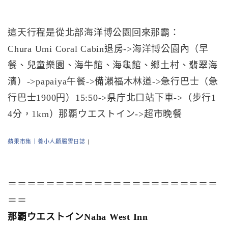
這天行程是從北部海洋博公園回來那霸：
Chura Umi Coral Cabin退房->海洋博公園內（早
餐、兒童樂園、海牛館、海龜館、鄉土村、翡翠海
濱）->papaiya午餐->備瀨福木林道->急行巴士（急
行巴士1900円）15:50->県庁北口站下車->（步行1
4分，1km）那覇ウエストイン->超市晚餐
蘋果市集｜養小人顧腸胃日誌
|
＝＝＝＝＝＝＝＝＝＝＝＝＝＝＝＝＝＝＝＝＝＝
＝＝
那覇ウエストインNaha West Inn