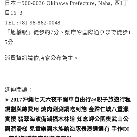
日本〒900-0036 Okinawa Prefecture, Naha, 西1丁
目16−3
TEL :+81 98-862-0048
『旭橋駅』徒歩約7分、県庁や国際通りまで徒歩1
5分
消費資訊請依店家公布為主。
延伸閱讀：
►
2017沖繩七天六夜不開車自由行@親子旅遊行程
規劃與總費用 燒肉涮涮鍋吃到飽 金歸仁城八重瀨
賞櫻 翡翠海濱備瀨福木林道 知念岬公園奧武山公
園溜滑梯 兒童樂園水族館海豚表演通通有 手作DI