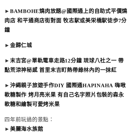
►
BAMBOHE燒肉放題@國際通上的自助式平價燒
肉店 和平通商店街對面 牧志駅或美栄橋駅徒歩7分
鐘
►
金歸仁城
►
末吉宮@單軌電車走路12分鐘 琉球八社之一 帶
點荒涼神秘感 首里末吉町熱帶綠林內的一抹紅
►
沖繩親子旅遊手作DIY 國際通HAPINAHA 嗨啾
軟糖製作 烤月亮米果 有自己名字照片包裝的森永
軟糖和繪製可愛烤米果
四年前玩過的景點：
►
美麗海水族館