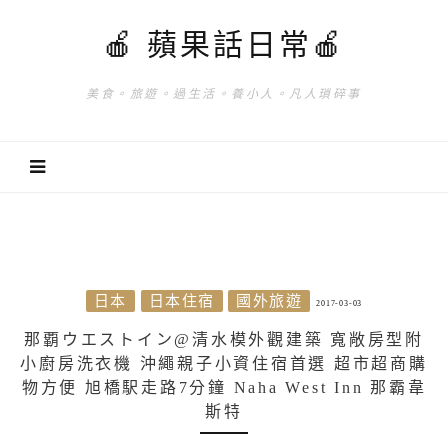
🍎 蘋果話日常🍎
美食。旅遊。過生活。養小人。凡人瑣碎事
日本
日本住宿
國外旅遊
2017-03-03
那覇ウエストイン@清水模外觀建築 寬敞房型附
小廚房洗衣機 沖繩親子小資住宿首選 超市超商購
物方便 旭橋駅走路7分鐘 Naha West Inn 那霸韋
斯特