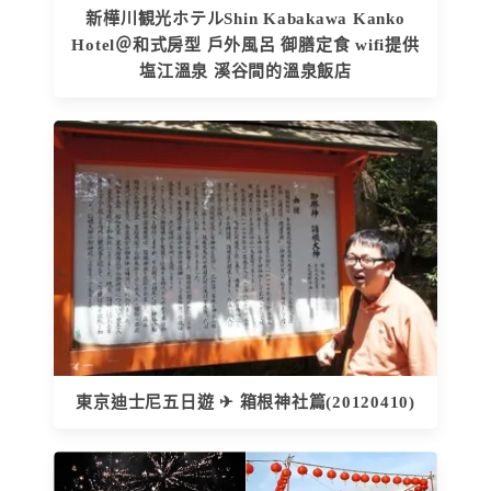
新樺川観光ホテルShin Kabakawa Kanko
Hotel＠和式房型 戶外風呂 御膳定食 wifi提供
塩江溫泉 溪谷間的溫泉飯店
東京迪士尼五日遊 ✈ 箱根神社篇(20120410)