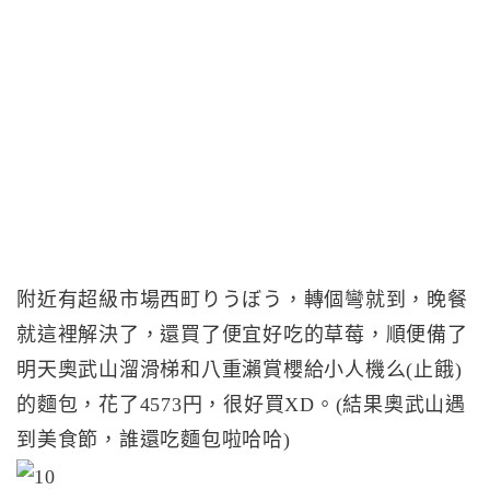
附近有超級市場西町りうぼう，轉個彎就到，晚餐
就這裡解決了，還買了便宜好吃的草莓，順便備了
明天奧武山溜滑梯和八重瀨賞櫻給小人機么(止餓)
的麵包，花了4573円，很好買XD。(結果奧武山遇
到美食節，誰還吃麵包啦哈哈)