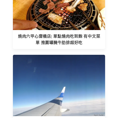
焼肉六甲心齋橋店| 單點燒肉吃到飽 有中文菜
單 推薦罐醃牛肋排超好吃