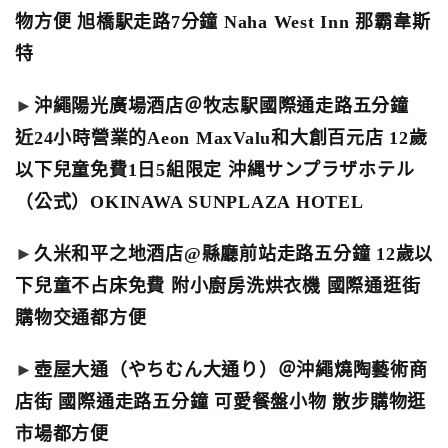
物方便 旭橋駅走路7分鐘 Naha West Inn 那霸韋斯
特
►
沖繩陽光廣場酒店＠牧志駅國際通走路五分鐘
近24小時營業的Aeon MaxValu和大創百元店 12歲
以下兒童免費1日5組限定 沖縄サンプラザホテル
（公式）OKINAWA SUNPLAZA HOTEL
►
久米和平之地酒店@縣廳前站走路五分鐘 12歲以
下兒童不占床免費 附小廚房洗烘衣機 國際通逛街
購物交通都方便
►
壺屋大通（やちむん大通り）＠沖繩燒陶藝術商
店街 國際通走路五分鐘 可愛餐盤小物 散步購物逛
市場都方便