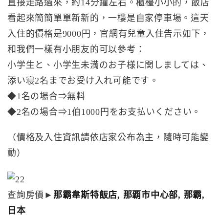
直接走路過來，約14分鐘左右。櫃檯小小的，飯店
看起來簡簡單單新新的，一樓是自家停車場。這天
入住的價格是9000円，官網有兒童入住告示如下，
和我們一樣有小朋友的可以參考：
小学生と、小学生未満のお子様に関しましては、
添い寝2名までお受け入れ可能です。
◆1名の場合⇒無料
◆2名の場合⇒1伯1000円をお支払いください。
（價格及入住資訊請依店家公布為主，隨時可能變
動）
查詢房價►
那霸韋斯特飯店, 那覇市中心部, 那霸,
日本