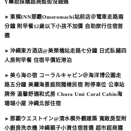
Y藥妝採購超商逛街沒錯過
►
東橫INN那霸Omoromachi站前店＠電車走路兩
分鐘 附早餐12歲以下小孩不加價 自助旅行住宿首
選
►
沖繩東方酒店@美榮橋站走路七分鐘 日式臥鋪四
人房附早餐 住宿平價近港泊
►
美ら海の宿 コーラルキャビン＠海洋博公園走
路五分鐘 美麗海景庭院獨棟民宿 附停車位 公車站
牌旁 溫馨舒適和式房 Chura Umi Coral Cabin海
珊瑚小屋 沖繩北部住宿
►
那覇ウエストイン@清水模外觀建築 寬敞房型附
小廚房洗衣機 沖繩親子小資住宿首選 超市超商購