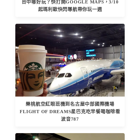
台中哪好玩？快打開GOOGLE MAPS，3/10
起瑪利歐快閃導航帶你玩一週
樂桃航空紅眼班機到名古屋中部國際機場
FLIGHT OF DREAMS星巴克吃早餐喝咖啡看
波音787