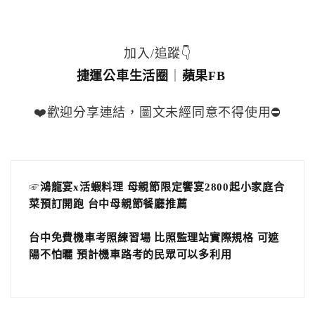
加入/追蹤👇
捷運公車生活圈
｜
蘋果FB
❤️歡迎分享連結，圖文未經同意不得使用⛔️
☞
鴻龍宴x活蝦料理 母親節限定饗宴2800起小家庭合
菜預訂開跑 台中母親節餐廳推薦
台中免費機車考照練習場 比照監理站實際規格 可遮
陽不怕曬 預計機車路考的民眾可以多利用