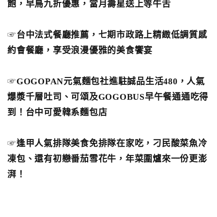
飽，早鳥九折優惠，當月壽星送上等牛舌
☞
台中法式餐廳推薦，七期市政路上精緻低調質感
約會餐廳，享受浪漫優雅的美食饗宴
☞
GOGOPAN元氣麵包社進駐誠品生活480，人氣
爆漿千層吐司、可頌及GOGOBUS早午餐通通吃得
到！台中可愛韓系麵包店
☞
逢甲人氣排隊美食免排隊在家吃，刁民酸菜魚冷
凍包、還有初戀番茄雪花牛，年菜圍爐來一份更澎
湃！