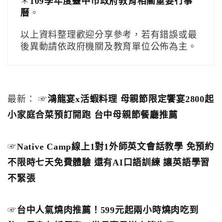
＊
109學年度臺中市政府教育相關重要行事
曆
。
以上資料整理歡迎分享參考，若有錯誤或最
後異動請依政府機關及教育單位公佈為主。
最新： ☞
鴻龍宴x活蝦料理 母親節限定饗宴2800起
小家庭合菜預訂開跑 台中母親節餐廳推薦
☞
Native Camp線上1對1外師英文會話教學 免預約
不限時七天免費體驗 還有AI口語訓練 讓英語學習
不緊張
☞
台中人氣燒肉推薦！599元起兩小時燒肉吃到