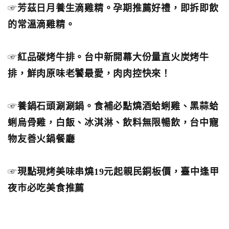
☞
芳茲日月養生滴雞精。孕期推薦好禮，即拆即飲
的常溫滴雞精。
☞
紅品碳烤牛排。台中新開幕大份量直火炭烤牛
排，鮮肉原味老饕最愛，肉肉控快來！
☞
養鍋石頭涮涮鍋。食補必點燒酒蛤蜊雞、黑蒜蛤
蜊烏骨雞，白飯、冰淇淋、飲料無限暢飲，台中寵
物友善火鍋餐廳
☞
現點現烤美味串燒19元起親民銅板價，臺中逢甲
夜市必吃美食推薦