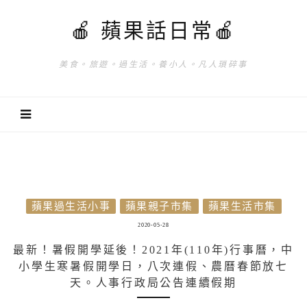
🍎 蘋果話日常🍎
美食。旅遊。過生活。養小人。凡人瑣碎事
蘋果過生活小事
蘋果親子市集
蘋果生活市集
2020-05-28
最新！暑假開學延後！2021年(110年)行事曆，中
小學生寒暑假開學日，八次連假、農曆春節放七
天。人事行政局公告連續假期