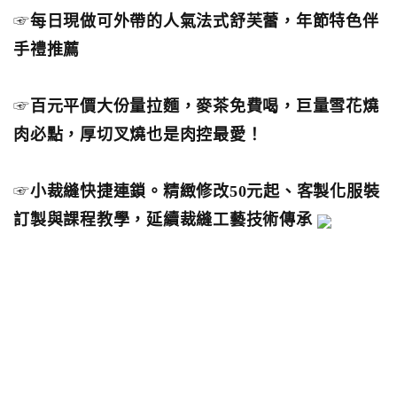
☞
每日現做可外帶的人氣法式舒芙蕾，年節特色伴
手禮推薦
☞
百元平價大份量拉麵，麥茶免費喝，巨量雪花燒
肉必點，厚切叉燒也是肉控最愛！
☞
小裁縫快捷連鎖。精緻修改50元起、客製化服裝
訂製與課程教學，延續裁縫工藝技術傳承