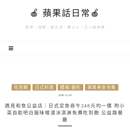
🍎 蘋果話日常🍎
美食。旅遊。過生活。養小人。凡人瑣碎事
吃到飽
日式料理
體驗/邀約
蘋果美食市集
2018-12-16
遇見和食公益店｜日式定食商午248元均一價 附小
菜自助吧白飯味噌湯冰淇淋免費吃到飽 公益路餐
廳