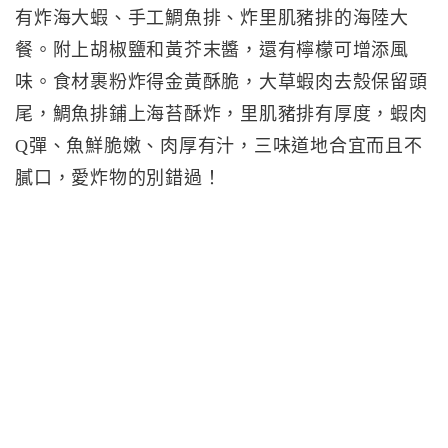
有炸海大蝦、手工鯛魚排、炸里肌豬排的海陸大
餐。附上胡椒鹽和黃芥末醬，還有檸檬可增添風
味。食材裹粉炸得金黃酥脆，大草蝦肉去殼保留頭
尾，鯛魚排鋪上海苔酥炸，里肌豬排有厚度，蝦肉
Q彈、魚鮮脆嫩、肉厚有汁，三味道地合宜而且不
膩口，愛炸物的別錯過！