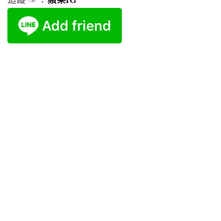
追蹤 ☞：
蘋果IG