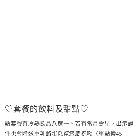
♡套餐的飲料及甜點♡
點套餐有冷熱飲品八選一。若有當月壽星，出示證
件也會贈送重乳酪蛋糕幫您慶祝呦（單點價45