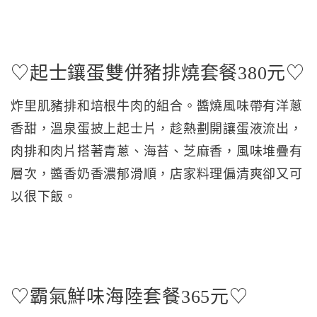
♡起士鑲蛋雙併豬排燒套餐380元♡
炸里肌豬排和培根牛肉的組合。醬燒風味帶有洋蔥
香甜，溫泉蛋披上起士片，趁熱劃開讓蛋液流出，
肉排和肉片搭著青蔥、海苔、芝麻香，風味堆疊有
層次，醬香奶香濃郁滑順，店家料理偏清爽卻又可
以很下飯。
♡霸氣鮮味海陸套餐365元♡