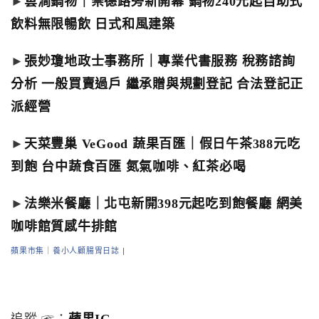
►
雲澗鍋物｜崇德路旁新開幕 鍋物240元起自助式
飲料無限暢飲 日式和風建築
►
張妙瓊地政士事務所｜專業代書服務 稅務諮詢
分析 一般買賣過戶 繼承贈與規劃登記 合法登記正
派經營
►
天菜豐巢 VeGood 蔬果百匯｜假日午茶388元吃
到飽 台中蔬食百匯 氮氣咖啡、紅茶必喝
►
法樂米餐廳｜北屯新開398元起吃到飽餐廳 網美
咖啡館質感牛排館
蘋果市集｜養小人顧腸胃日誌
|