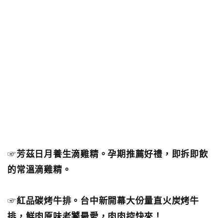
☞
芳茲日月養生滴雞精。孕期推薦好禮，即拆即飲
的常溫滴雞精。
☞
紅品碳烤牛排。台中新開幕大份量直火炭烤牛
排，鮮肉原味老饕最愛，肉肉控快來！