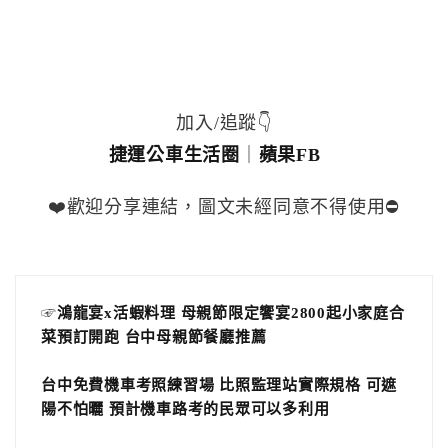
加入/追蹤👇
捷運公車生活圈
｜
蘋果FB
❤️歡迎分享連結，圖文未經同意不得使用⛔️
☞
鴻龍宴x活蝦料理 母親節限定饗宴2800起小家庭合
菜預訂開跑 台中母親節餐廳推薦
台中免費機車考照練習場 比照監理站實際規格 可遮
陽不怕曬 預計機車路考的民眾可以多利用