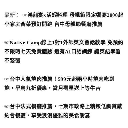
最新： ☞
鴻龍宴x活蝦料理 母親節限定饗宴2800起
小家庭合菜預訂開跑 台中母親節餐廳推薦
☞
Native Camp線上1對1外師英文會話教學 免預約
不限時七天免費體驗 還有AI口語訓練 讓英語學習
不緊張
☞
台中人氣燒肉推薦！599元起兩小時燒肉吃到
飽，早鳥九折優惠，當月壽星送上等牛舌
☞
台中法式餐廳推薦，七期市政路上精緻低調質感
約會餐廳，享受浪漫優雅的美食饗宴