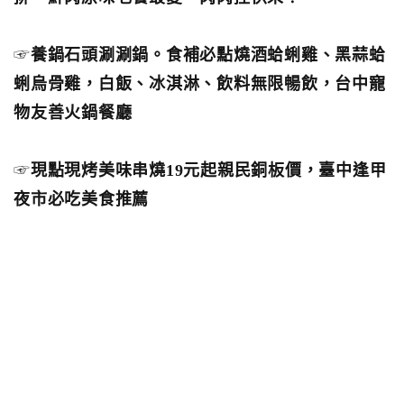
☞
養鍋石頭涮涮鍋。食補必點燒酒蛤蜊雞、黑蒜蛤
蜊烏骨雞，白飯、冰淇淋、飲料無限暢飲，台中寵
物友善火鍋餐廳
☞
現點現烤美味串燒19元起親民銅板價，臺中逢甲
夜市必吃美食推薦