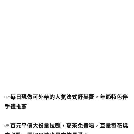
☞
每日現做可外帶的人氣法式舒芙蕾，年節特色伴
手禮推薦
☞
百元平價大份量拉麵，麥茶免費喝，巨量雪花燒