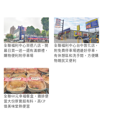
全聯福利中心崇德八店，開
全聯福利中心台中敦化店，
幕日買一送一還有滿額禮，
附免費停車場週邊好停車，
購物便利附停車場
有休憩區和洗手間，方便購
物親民又便利
全聯60元幸福餐盒，雞排便
當大份厚實超有料，高CP
值美味堂熱便當