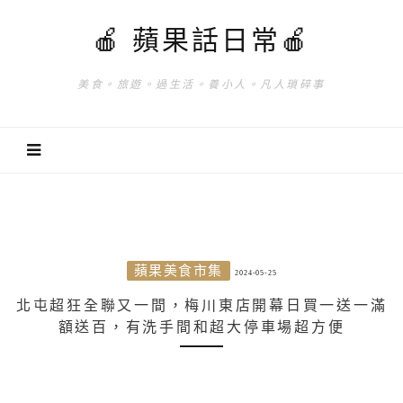
🍎 蘋果話日常🍎
美食。旅遊。過生活。養小人。凡人瑣碎事
蘋果美食市集
2024-05-25
北屯超狂全聯又一間，梅川東店開幕日買一送一滿
額送百，有洗手間和超大停車場超方便