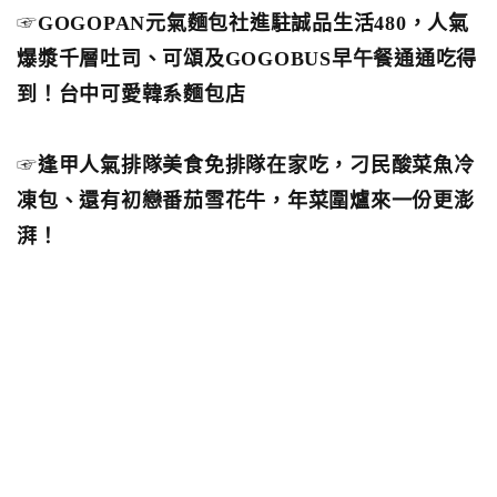
☞
GOGOPAN元氣麵包社進駐誠品生活480，人氣
爆漿千層吐司、可頌及GOGOBUS早午餐通通吃得
到！台中可愛韓系麵包店
☞
逢甲人氣排隊美食免排隊在家吃，刁民酸菜魚冷
凍包、還有初戀番茄雪花牛，年菜圍爐來一份更澎
湃！