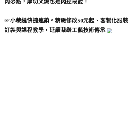
肉必點，厚切叉燒也是肉控最愛！
☞
小裁縫快捷連鎖。精緻修改50元起、客製化服裝
訂製與課程教學，延續裁縫工藝技術傳承