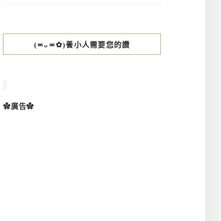
(≖ᴗ≖✿)養小人需要您的讚
✿廣告✿