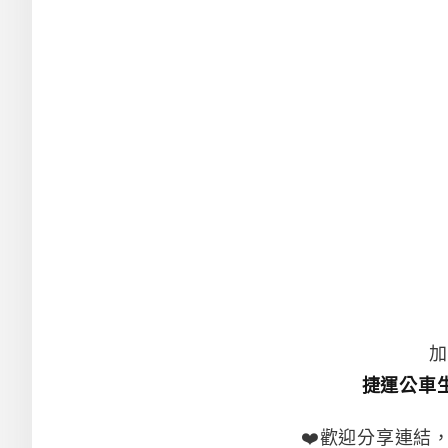
加
捷運公車
❤️歡迎分享連結