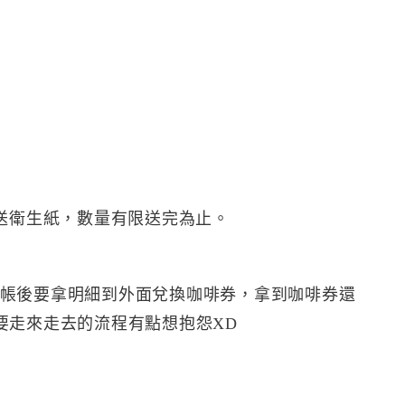
9還送衛生紙，數量有限送完為止。
，結帳後要拿明細到外面兌換咖啡券，拿到咖啡券還
要走來走去的流程有點想抱怨XD