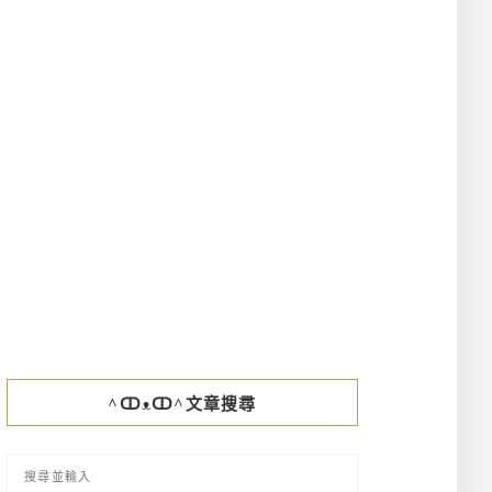
^ↀᴥↀ^文章搜尋