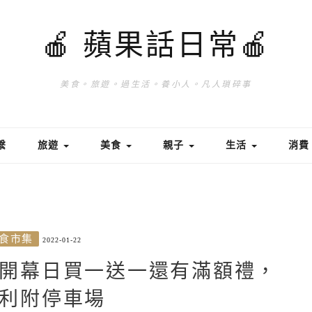
🍎 蘋果話日常🍎
美食。旅遊。過生活。養小人。凡人瑣碎事
繫
旅遊
美食
親子
生活
消
食市集
2022-01-22
開幕日買一送一還有滿額禮，
利附停車場