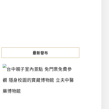
最新發布
台
中
親
子
室
內
景
點
免
門