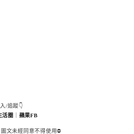
入/追蹤👇
生活圈
｜
蘋果FB
，圖文未經同意不得使用⛔️