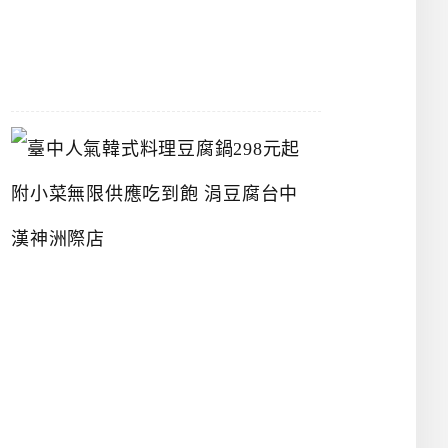
07-
26
臺
中
人
氣
韓
式
料
理
豆
腐
鍋
2
9
8
元
起
附
小