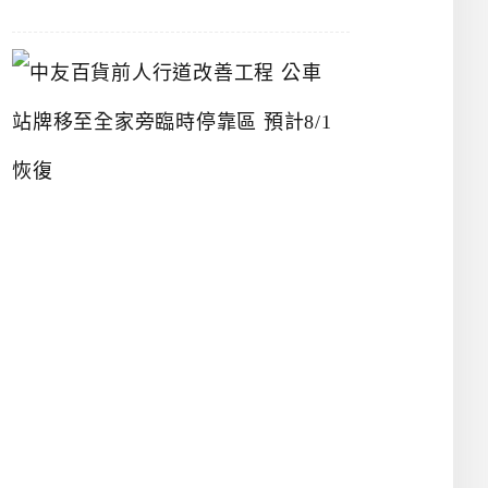
中
友
百
貨
前
人
行
道
改
善
工
程
公
車
站
牌
移
至
全
家
旁
臨