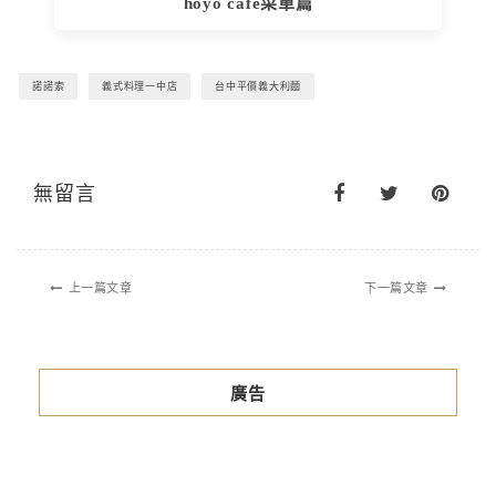
hoyo cafe菜單篇
諾諾索
義式料理一中店
台中平價義大利麵
無留言
上一篇文章
下一篇文章
廣告