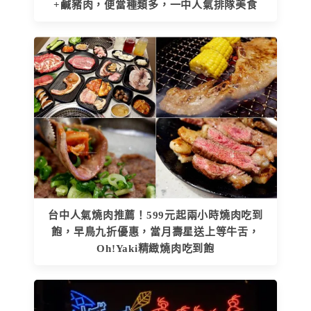
+鹹豬肉，便當種類多，一中人氣排隊美食
台中人氣燒肉推薦！599元起兩小時燒肉吃到
飽，早鳥九折優惠，當月壽星送上等牛舌，
Oh!Yaki精緻燒肉吃到飽