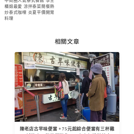
中商圈人氣泰式餐館 學生
櫃姐最愛 涼拌泰菜簡餐熱
炒泰式咖哩 炎夏平價開胃
料理
相關文章
陳老店古早味便當。75元起綜合便當有三杯雞