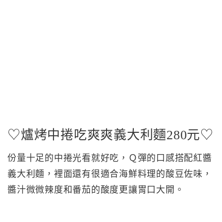
♡爐烤中捲吃爽爽義大利麵280元♡
份量十足的中捲光看就好吃，Ｑ彈的口感搭配紅醬
義大利麵，裡面還有很適合海鮮料理的酸豆佐味，
醬汁微微辣度和番茄的酸度更讓胃口大開。