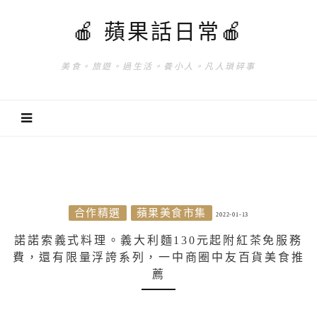
🍎 蘋果話日常🍎
美食。旅遊。過生活。養小人。凡人瑣碎事
合作精選
蘋果美食市集
2022-01-13
諾諾索義式料理。義大利麵130元起附紅茶免服務
費，還有限量浮誇系列，一中商圈中友百貨美食推
薦