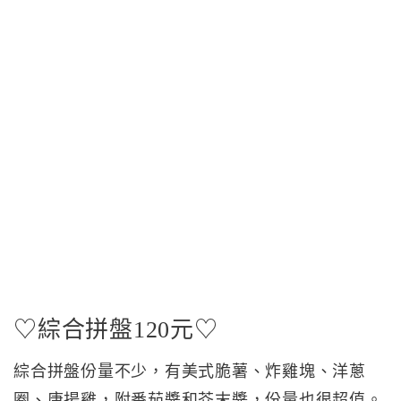
♡綜合拼盤120元♡
綜合拼盤份量不少，有美式脆薯、炸雞塊、洋蔥
圈、唐揚雞，附番茄醬和芥末醬，份量也很超值。