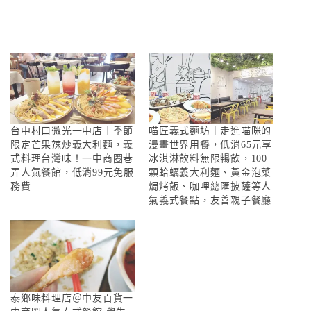
台中村口微光一中店｜季節
喵匠義式麵坊｜走進喵咪的
限定芒果辣炒義大利麵，義
漫畫世界用餐，低消65元享
式料理台灣味！一中商圈巷
冰淇淋飲料無限暢飲，100
弄人氣餐館，低消99元免服
顆蛤蠣義大利麵、黃金泡菜
務費
焗烤飯、咖哩總匯披薩等人
氣義式餐點，友善親子餐廳
泰鄉味料理店＠中友百貨一