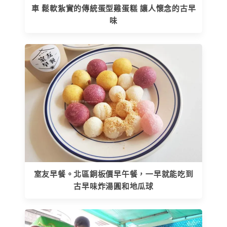
車 鬆軟紮實的傳統蛋型雞蛋糕 讓人懷念的古早
味
室友早餐。北區銅板價早午餐，一早就能吃到
古早味炸湯圓和地瓜球