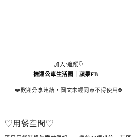
加入/追蹤👇
捷運公車生活圈
｜
蘋果FB
❤️歡迎分享連結，圖文未經同意不得使用⛔️
♡用餐空間♡