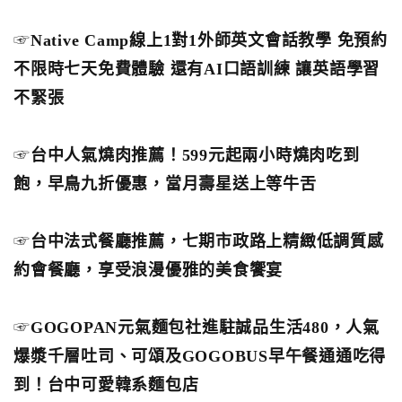
☞
Native Camp線上1對1外師英文會話教學 免預約
不限時七天免費體驗 還有AI口語訓練 讓英語學習
不緊張
☞
台中人氣燒肉推薦！599元起兩小時燒肉吃到
飽，早鳥九折優惠，當月壽星送上等牛舌
☞
台中法式餐廳推薦，七期市政路上精緻低調質感
約會餐廳，享受浪漫優雅的美食饗宴
☞
GOGOPAN元氣麵包社進駐誠品生活480，人氣
爆漿千層吐司、可頌及GOGOBUS早午餐通通吃得
到！台中可愛韓系麵包店