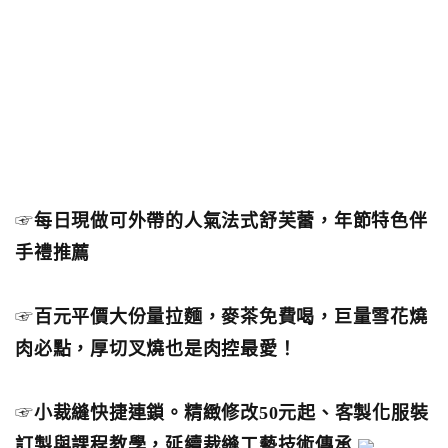
☞
每日現做可外帶的人氣法式舒芙蕾，年節特色伴
手禮推薦
☞
百元平價大份量拉麵，麥茶免費喝，巨量雪花燒
肉必點，厚切叉燒也是肉控最愛！
☞
小裁縫快捷連鎖。精緻修改50元起、客製化服裝
訂製與課程教學，延續裁縫工藝技術傳承