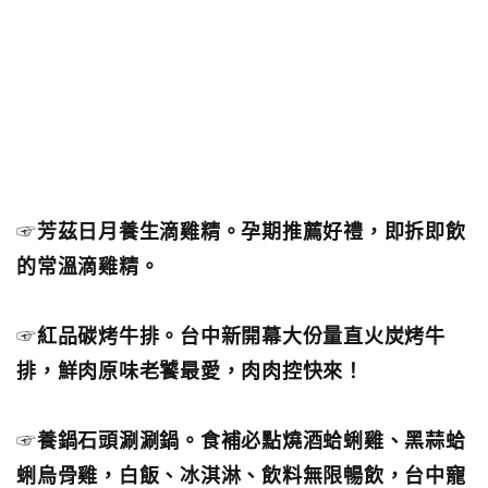
☞
芳茲日月養生滴雞精。孕期推薦好禮，即拆即飲
的常溫滴雞精。
☞
紅品碳烤牛排。台中新開幕大份量直火炭烤牛
排，鮮肉原味老饕最愛，肉肉控快來！
☞
養鍋石頭涮涮鍋。食補必點燒酒蛤蜊雞、黑蒜蛤
蜊烏骨雞，白飯、冰淇淋、飲料無限暢飲，台中寵