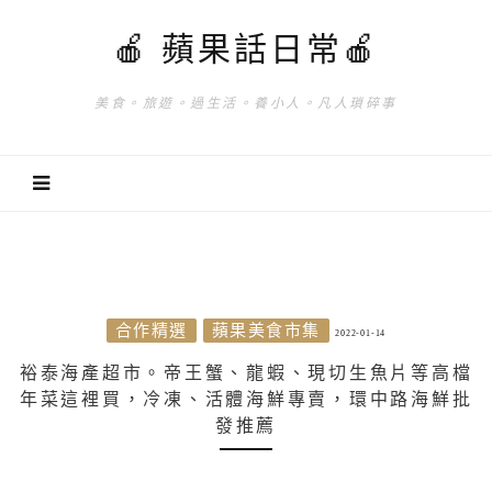
🍎 蘋果話日常🍎
美食。旅遊。過生活。養小人。凡人瑣碎事
合作精選
蘋果美食市集
2022-01-14
裕泰海產超市。帝王蟹、龍蝦、現切生魚片等高檔
年菜這裡買，冷凍、活體海鮮專賣，環中路海鮮批
發推薦