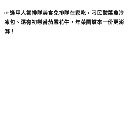
☞
逢甲人氣排隊美食免排隊在家吃，刁民酸菜魚冷
凍包、還有初戀番茄雪花牛，年菜圍爐來一份更澎
湃！