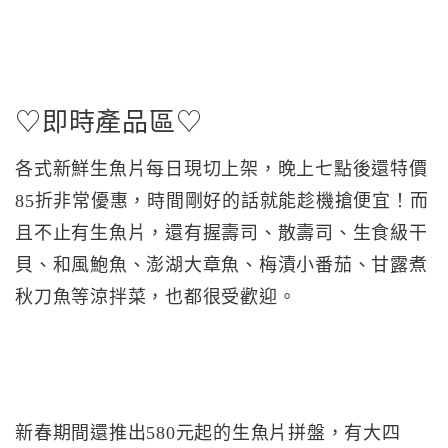
♡即時產品區♡
各式新鮮生魚片每日現切上架，晚上七點後還特價
85折非常優惠，時間剛好的話就能趁機搶便宜！而
且不止有生魚片，還有握壽司、散壽司、生食級干
貝、和風鮑魚、澎湖大章魚、梅漬小番茄、甘露煮
秋刀魚等涼拌菜，也都很受歡迎。
新春期間還推出580元起的生魚片拼盤，有大四