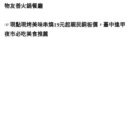
物友善火鍋餐廳
☞
現點現烤美味串燒19元起親民銅板價，臺中逢甲
夜市必吃美食推薦