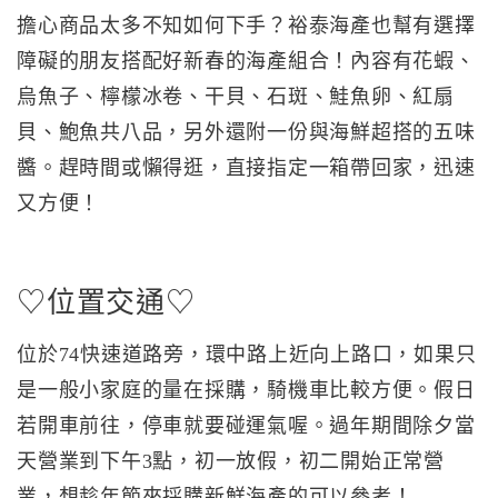
擔心商品太多不知如何下手？裕泰海產也幫有選擇
障礙的朋友搭配好新春的海產組合！內容有花蝦、
烏魚子、檸檬冰卷、干貝、石斑、鮭魚卵、紅扇
貝、鮑魚共八品，另外還附一份與海鮮超搭的五味
醬。趕時間或懶得逛，直接指定一箱帶回家，迅速
又方便！
♡位置交通♡
位於74快速道路旁，環中路上近向上路口，如果只
是一般小家庭的量在採購，騎機車比較方便。假日
若開車前往，停車就要碰運氣喔。過年期間除夕當
天營業到下午3點，初一放假，初二開始正常營
業，想趁年節來採購新鮮海產的可以參考！