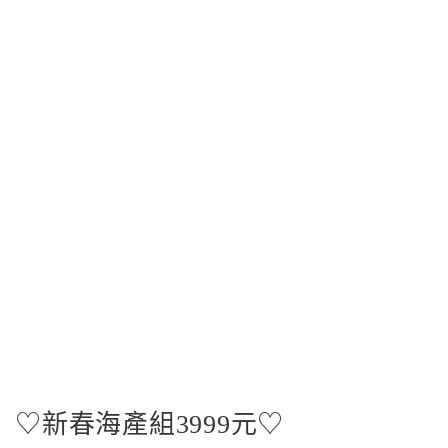
♡新春海產組3999元♡