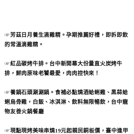
☞
芳茲日月養生滴雞精。孕期推薦好禮，即拆即飲
的常溫滴雞精。
☞
紅品碳烤牛排。台中新開幕大份量直火炭烤牛
排，鮮肉原味老饕最愛，肉肉控快來！
☞
養鍋石頭涮涮鍋。食補必點燒酒蛤蜊雞、黑蒜蛤
蜊烏骨雞，白飯、冰淇淋、飲料無限暢飲，台中寵
物友善火鍋餐廳
☞
現點現烤美味串燒19元起親民銅板價，臺中逢甲