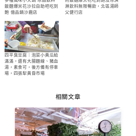
多種風味小火鍋 冰品飲料
附飯麵爆米花吃到飽及冰淇
飯麵爆米花沙拉自助吧吃到
淋飲料無限暢飲，北區湯師
飽 億品鍋沙鹿店
父健行店
四平臭豆腐｜泡菜小黃瓜給
滿滿，還有大腸麵線、豬血
湯，素食可，後方備有停車
場，四張犁黃昏市場
相關文章