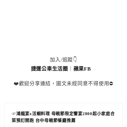
加入/追蹤👇
捷運公車生活圈
｜
蘋果FB
❤️歡迎分享連結，圖文未經同意不得使用⛔️
☞
鴻龍宴x活蝦料理 母親節限定饗宴2800起小家庭合
菜預訂開跑 台中母親節餐廳推薦