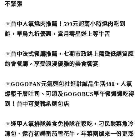
不緊張
☞
台中人氣燒肉推薦！599元起兩小時燒肉吃到
飽，早鳥九折優惠，當月壽星送上等牛舌
☞
台中法式餐廳推薦，七期市政路上精緻低調質感
約會餐廳，享受浪漫優雅的美食饗宴
☞
GOGOPAN元氣麵包社進駐誠品生活480，人氣
爆漿千層吐司、可頌及GOGOBUS早午餐通通吃得
到！台中可愛韓系麵包店
☞
逢甲人氣排隊美食免排隊在家吃，刁民酸菜魚冷
凍包、還有初戀番茄雪花牛，年菜圍爐來一份更澎