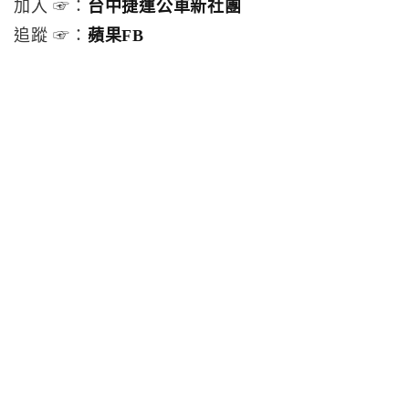
加入 ☞：
台中捷運公車新社團
追蹤 ☞：
蘋果FB