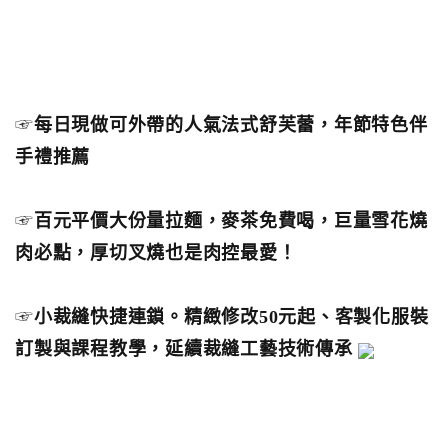
☞
每日現做可外帶的人氣法式舒芙蕾，年節特色伴
手禮推薦
☞
百元平價大份量拉麵，麥茶免費喝，巨量雪花燒
肉必點，厚切叉燒也是肉控最愛！
☞
小裁縫快捷連鎖。精緻修改50元起、客製化服裝
訂製與課程教學，延續裁縫工藝技術傳承