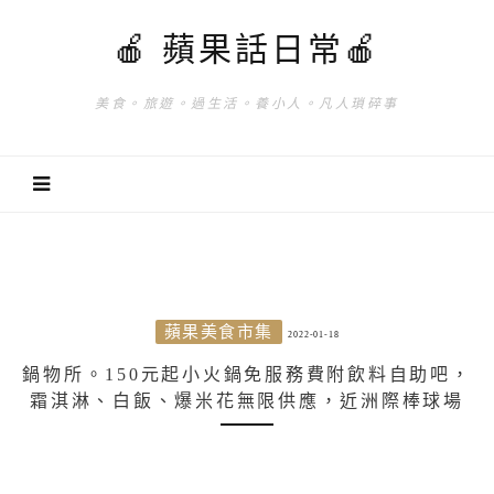
🍎 蘋果話日常🍎
美食。旅遊。過生活。養小人。凡人瑣碎事
蘋果美食市集
2022-01-18
鍋物所。150元起小火鍋免服務費附飲料自助吧，
霜淇淋、白飯、爆米花無限供應，近洲際棒球場