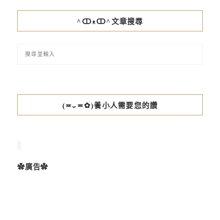
^ↀᴥↀ^文章搜尋
(≖ᴗ≖✿)養小人需要您的讚
✿廣告✿