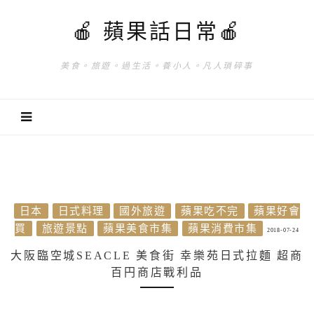
🍎 蘋果話日常🍎
美食。旅遊。過生活。養小人。凡人瑣碎事
日本
日式料理
國外旅遊
蘋果吃不完
蘋果好會
買
旅遊景點
蘋果美食市集
蘋果消費市集
2018-07-24
大阪臨空城SEACLE 美食街 幸樂苑日式拉麵 超商
百円商店戰利品