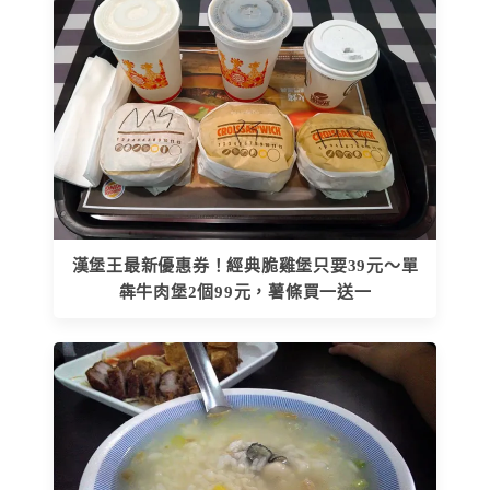
漢堡王最新優惠券！經典脆雞堡只要39元～單
犇牛肉堡2個99元，薯條買一送一