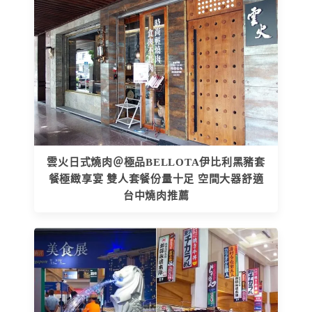
雲火日式燒肉＠極品BELLOTA伊比利黑豬套
餐極緻享宴 雙人套餐份量十足 空間大器舒適
台中燒肉推薦