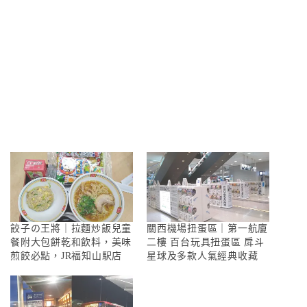
餃子の王將｜拉麵炒飯兒童
關西機場扭蛋區｜第一航廈
餐附大包餅乾和飲料，美味
二樓 百台玩具扭蛋區 戽斗
煎餃必點，JR福知山駅店
星球及多款人氣經典收藏