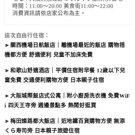
時間：11:00～20:00 美食街11:00～22:00
消費資訊請依店家公布為主。
這次自由行住宿：
►
關西機場日航飯店｜離機場最近的飯店 購物搭
機都方便 舒適便利 兒童不加床免費
►
和歌山舒適酒店｜平價住宿附早餐 12歲以下兒
童免費 交通便利購物方便 日本親子住宿
►
大阪城際飯店式公寓｜附小廚房洗衣機 免費WiF
i 四天王寺旁 週邊景點多 熱鬧好逛買
►
梅田燦路都大飯店｜近地鐵百貨購物方便 無添
くら寿司旁 日本親子旅遊住宿