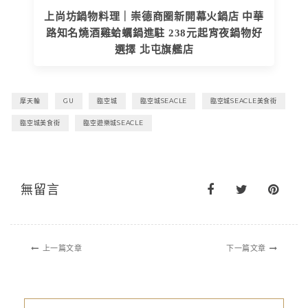
上尚坊鍋物料理｜崇德商圈新開幕火鍋店 中華
路知名燒酒雞蛤蠣鍋進駐 238元起宵夜鍋物好
選擇 北屯旗艦店
摩天輪
GU
臨空城
臨空城SEACLE
臨空城SEACLE美食街
臨空城美食街
臨空遊樂城SEACLE
無留言
上一篇文章
下一篇文章