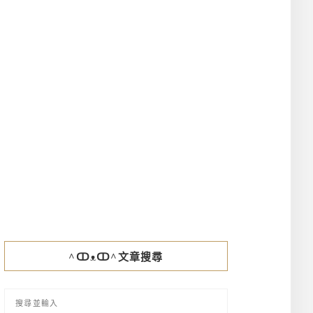
^ↀᴥↀ^文章搜尋