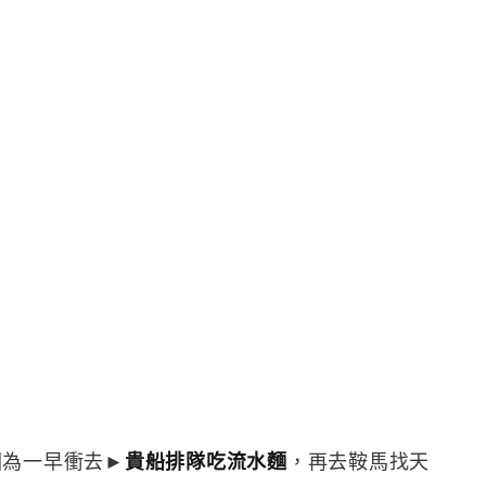
，因為一早衝去►
貴船排隊吃流水麵
，再去鞍馬找天