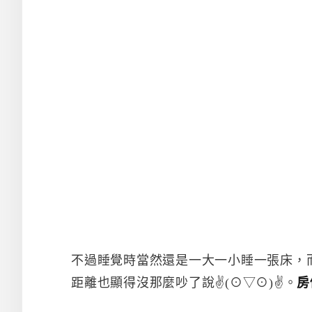
不過睡覺時當然還是一大一小睡一張床，
距離也顯得沒那麼吵了說✌(⊙▽⊙)✌。
房