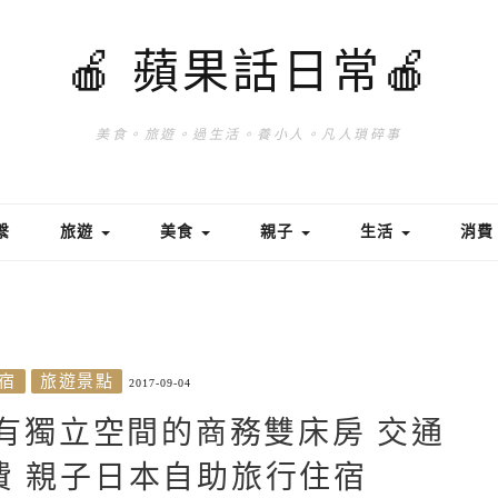
🍎 蘋果話日常🍎
美食。旅遊。過生活。養小人。凡人瑣碎事
繫
旅遊
美食
親子
生活
消
宿
旅遊景點
2017-09-04
｜有獨立空間的商務雙床房 交通
費 親子日本自助旅行住宿