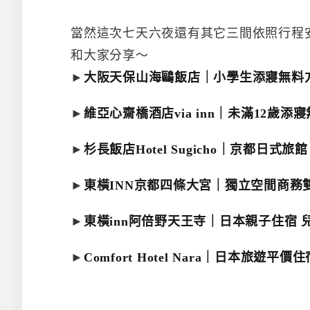
當然這次七天六夜還有其它三間依照行程
和大家分享～
►
大阪天保山海鷗飯店｜小學生添寢無料
►
維亞心齋橋酒店via inn｜未滿12歲添
►
杉長飯店Hotel Sugicho｜京都日式
►
東橫INN京都四條大宮｜獨立空間商務
►
東橫inn阿倍野天王寺｜日本親子住宿 
►
Comfort Hotel Nara｜日本旅