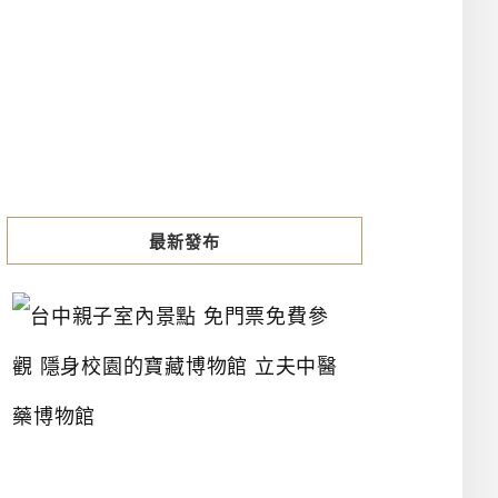
最新發布
台
中
親
子
室
內
景
點
免
門