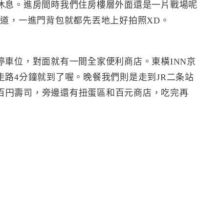
休息。進房間時我們住房樓層外面還是一片戰場呢
走道，一進門背包就都先丟地上好拍照XD。
停車位，對面就有一間全家便利商店。東橫INN京
路4分鐘就到了喔。晚餐我們則是走到JR二条站
百円壽司，旁邊還有扭蛋區和百元商店，吃完再