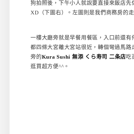
狗拍照後，下午小人就說要直接來飯店先
XD（下圖右）。左圖則是我們商務房的
一樓大廳旁就是早餐用餐區，入口前還有
都四條大宮離大宮站很近，轉個彎過馬路走
旁的
Kura Sushi 無添 くら寿司 二条店
吃
逛買超方便^^。