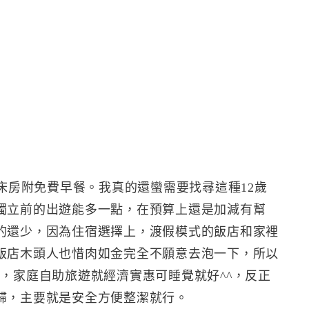
雙床房附免費早餐。我真的還蠻需要找尋這種12歲
獨立前的出遊能多一點，在預算上還是加減有幫
的還少，因為住宿選擇上，渡假模式的飯店和家裡
飯店木頭人也惜肉如金完全不願意去泡一下，所以
，家庭自助旅遊就經濟實惠可睡覺就好^^，反正
歸，主要就是安全方便整潔就行。