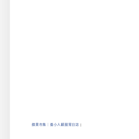
蘋果市集｜養小人顧腸胃日誌
|