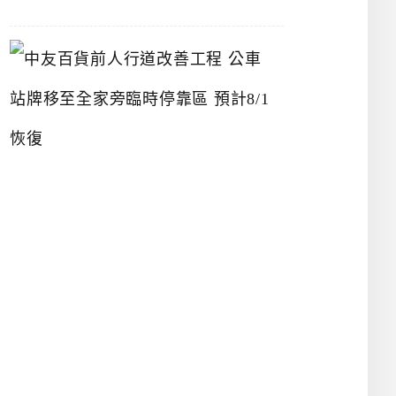
中
友
百
貨
前
人
行
道
改
善
工
程
公
車
站
牌
移
至
全
家
旁
臨