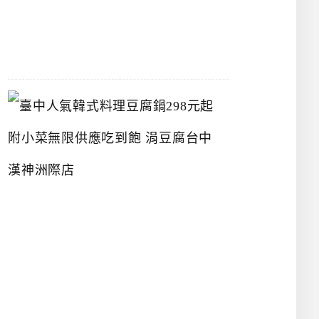
07-
26
臺
中
人
氣
韓
式
料
理
豆
腐
鍋
2
9
8
元
起
附
小