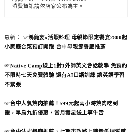
消費資訊請依店家公布為主。
最新： ☞
鴻龍宴x活蝦料理 母親節限定饗宴2800起
小家庭合菜預訂開跑 台中母親節餐廳推薦
☞
Native Camp線上1對1外師英文會話教學 免預約
不限時七天免費體驗 還有AI口語訓練 讓英語學習
不緊張
☞
台中人氣燒肉推薦！599元起兩小時燒肉吃到
飽，早鳥九折優惠，當月壽星送上等牛舌
☞
台中法式餐廳推薦，七期市政路上精緻低調質感