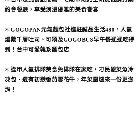
約會餐廳，享受浪漫優雅的美食饗宴
☞
GOGOPAN元氣麵包社進駐誠品生活480，人氣
爆漿千層吐司、可頌及GOGOBUS早午餐通通吃得
到！台中可愛韓系麵包店
☞
逢甲人氣排隊美食免排隊在家吃，刁民酸菜魚冷
凍包、還有初戀番茄雪花牛，年菜圍爐來一份更澎
湃！