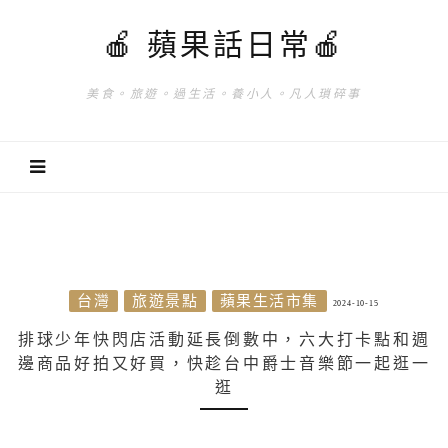
🍎 蘋果話日常🍎
美食。旅遊。過生活。養小人。凡人瑣碎事
台灣
旅遊景點
蘋果生活市集
2024-10-15
排球少年快閃店活動延長倒數中，六大打卡點和週
邊商品好拍又好買，快趁台中爵士音樂節一起逛一
逛