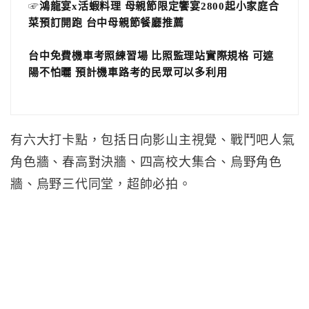
☞
鴻龍宴x活蝦料理 母親節限定饗宴2800起小家庭合
菜預訂開跑 台中母親節餐廳推薦
台中免費機車考照練習場 比照監理站實際規格 可遮
陽不怕曬 預計機車路考的民眾可以多利用
有六大打卡點，包括日向影山主視覺、戰鬥吧人氣
角色牆、春高對決牆、四高校大集合、烏野角色
牆、烏野三代同堂，超帥必拍。