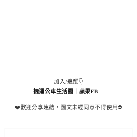
加入/追蹤👇
捷運公車生活圈
｜
蘋果FB
❤️歡迎分享連結，圖文未經同意不得使用⛔️