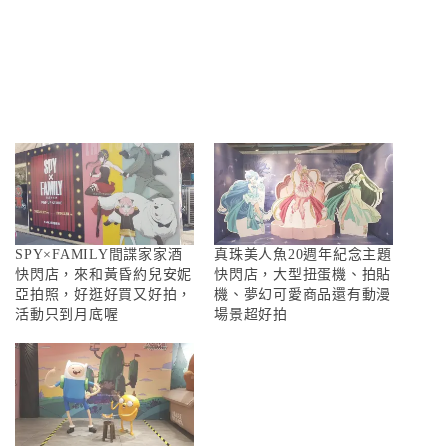
SPY×FAMILY間諜家家酒
真珠美人魚20週年紀念主題
快閃店，來和黃昏約兒安妮
快閃店，大型扭蛋機、拍貼
亞拍照，好逛好買又好拍，
機、夢幻可愛商品還有動漫
活動只到月底喔
場景超好拍