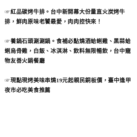
☞
紅品碳烤牛排。台中新開幕大份量直火炭烤牛
排，鮮肉原味老饕最愛，肉肉控快來！
☞
養鍋石頭涮涮鍋。食補必點燒酒蛤蜊雞、黑蒜蛤
蜊烏骨雞，白飯、冰淇淋、飲料無限暢飲，台中寵
物友善火鍋餐廳
☞
現點現烤美味串燒19元起親民銅板價，臺中逢甲
夜市必吃美食推薦