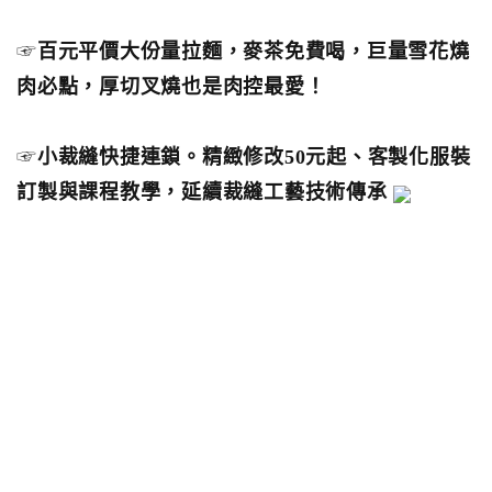
☞
百元平價大份量拉麵，麥茶免費喝，巨量雪花燒
肉必點，厚切叉燒也是肉控最愛！
☞
小裁縫快捷連鎖。精緻修改50元起、客製化服裝
訂製與課程教學，延續裁縫工藝技術傳承