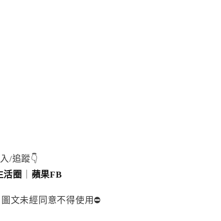
入/追蹤👇
生活圈
｜
蘋果FB
，圖文未經同意不得使用⛔️