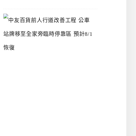
中
友
百
貨
前
人
行
道
改
善
工
程
公
車
站
牌
移
至
全
家
旁
臨