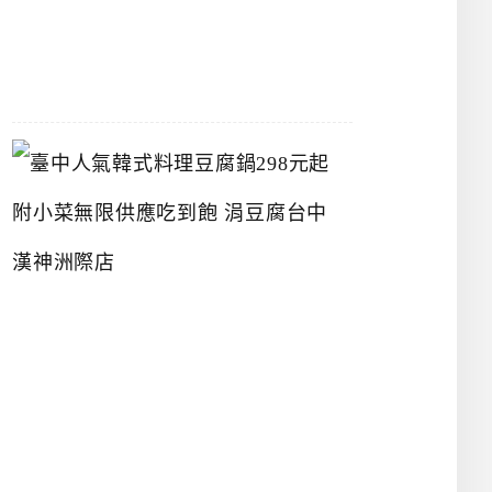
07-
26
臺
中
人
氣
韓
式
料
理
豆
腐
鍋
2
9
8
元
起
附
小