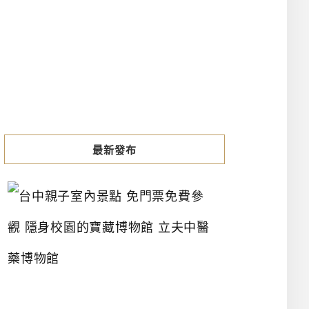
最新發布
台
中
親
子
室
內
景
點
免
門