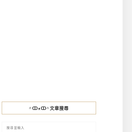
^ↀᴥↀ^文章搜尋