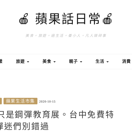
🍎 蘋果話日常🍎
美食。旅遊。過生活。養小人。凡人瑣碎事
繫
旅遊
美食
親子
生活
消
蘋果生活市集
2020-10-15
只是鋼彈教育展。台中免費特
彈迷們別錯過