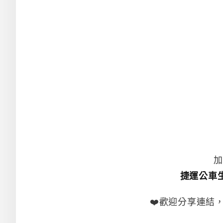
加
捷運公車
❤️歡迎分享連結