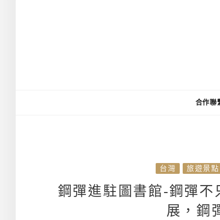
合作聯
台灣
旅遊景點
鋼彈進駐圖書館-鋼彈不
展，鋼