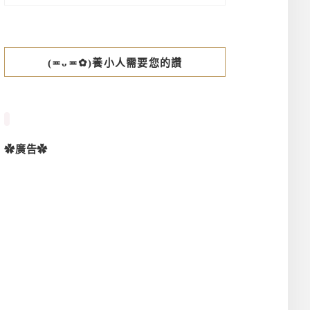
(≖ᴗ≖✿)養小人需要您的讚
✿廣告✿